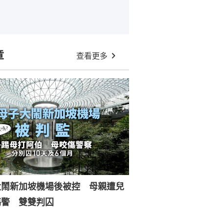
章
查看更多
大鬧新加坡機場後被控 母親遭兒
傷警 雙雙判囚