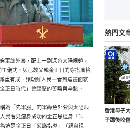
熱門文
身穿軍綠外套，配上一副深色太陽眼鏡，
開工儀式，與已故父親金正日的穿搭風格
減重有成，讓朝鮮人民一看到這畫面就
「金正日時代」曾經歷的苦難與辛酸。
稱為「先軍服」的軍綠色外套與太陽眼
香港母子
人民看見瘦身成功的金正恩這身「帥
子踢後咬
為這是金正日「蒞臨指導」（親自視