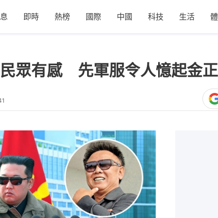
息
即時
熱榜
國際
中國
科技
生活
體
民眾有感 先軍服令人憶起金正
41