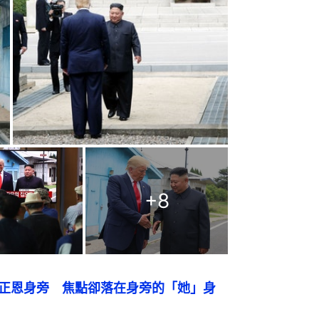
+
8
金正恩身旁　焦點卻落在身旁的「她」身