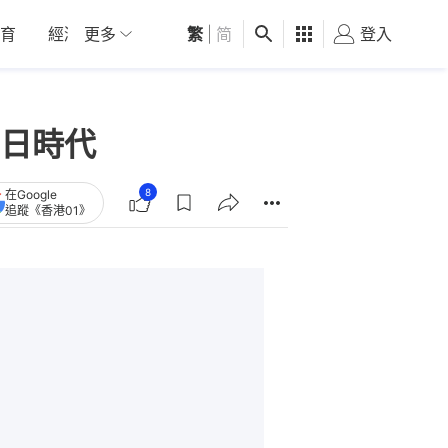
育
經濟
更多
01深圳
繁
觀點
|
简
健康
好食玩飛
登入
女
日時代
8
在Google
追蹤《香港01》