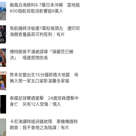
颱風白海豚料8.7襲日本沖繩 當地逾
600個航班取消影響逾9萬人
馬航機師涉偷運7萬粒搖頭丸 遭印尼
海關查獲最高可判死刑｜有片
:20
傳特朗普不滿被誤導「彈藥荒已解
決」 場邊質問防長
熊本女嬰出生15分鐘即遇大地震 母
擁入懷一家五口留影溫馨全家福
泰國足球賽遇雷擊 24歲球員遭擊中
身亡 另有12人受傷｜慎入
卡尼演講時提詞器故障 乘機嘲諷特
朗普：我不會視之為陰謀｜有片