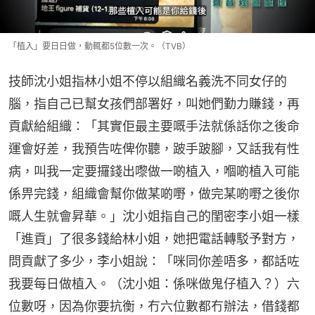
「植入」要日日做，動輒都5位數一次。（TVB）
技師沈小姐指林小姐不停以組織名義洗不同女仔的
腦，指自己已幫女孩們部署好，叫她們勤力賺錢，再
貢獻給組織：「其實佢最主要嘅手法就係話你之後命
運會好差，我預告咗俾你聽，跛手跛腳，又話我有性
病，叫我一定要攞錢出嚟做一啲植入，嗰啲植入可能
係畀完錢，組織會幫你做某啲嘢，做完某啲嘢之後你
嘅人生就會昇華。」沈小姐指自己的閨密李小姐一樣
「進貢」了很多錢給林小姐，她把電話轉駁予對方，
問貢獻了多少，李小姐說：「咪同你差唔多，都話咗
我要每日做植入。（沈小姐：係咪做鬼仔植入？）六
位數呀，因為你要抗衡，冇六位數都冇辦法，借錢都