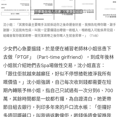
沈小姐：「其實佢最主要嘅手法就係話你之後命運會好差，我預告咗俾你聽，跛手
跛腳，又話我有性病，叫我一定要攞錢出嚟做一啲植入，嗰啲植入可能係畀完錢，
組織會幫你做某啲嘢，做完某啲嘢之後你嘅人生就會昇華。」（TVB）
少女們心急要搵錢，於是便在補習老師林小姐慫恿下
去做「PTGF」（Part-time girlfriend），到成年後林
小姐就介紹她們去Spa場做性交易，沈小姐直言：
「跟住佢就越來越癲狂，好似不停想揸乾揸淨我所有
嘅價值。」沈小姐強調，自己每次收到錢都需要在短
期內轉賬予林小姐，指自己只試過有一次分到6、700
萬，其餘時間都是一蚊都冇攞，為自證清白，她更帶
節目組去銀行，列印多年來的戶口流水帳：「佢攞好
多唔同嘅藉口，叫我過返數俾佢，啲錢係唔會留喺我