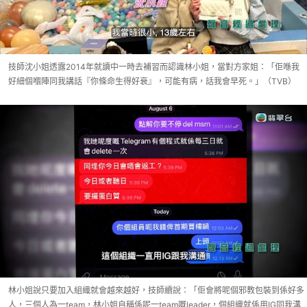
技師沈小姐透露2014年就讀中一時去補習而認識林小姐，當對方家姐：「佢喺我
好細個嗰陣同我講話『你條命生得好衰』，可能有病，話我會早死。」（TVB）
林小姐說只要加入組織就會越來越好，技師續說：「佢會將呢個邪教包裝到係好多
人，三個人為一team，林小姐自稱係呢一team嘅leader，個組織就係用IG同我溝