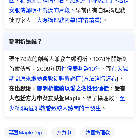
回，相關節目詳情請看
。
紀錄片中亦曝光了5名裸
女服侍鄭明析洗澡的片段。
早前再有自稱攝理教
徒的家人，
大爆攝理教內幕(詳情請看)
。
鄭明析是誰？
現年78歲的創辦人兼教主鄭明析，1978年開始到
首爾傳教，2009年因
性侵罪判監10年
，而
在入獄
期間原來繼續與教徒聯繫調情(方法詳情請看
)，
在出獄後，
鄭明析繼續以愛之名性侵信徒
，受害
人包括方力申女友葉萱Maple。
除了攝理教，
至
少8個韓國邪教曾致駭人聽聞的事發生
。
葉萱Maple Yip
方力申
韓國攝理教