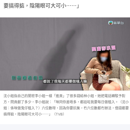
要搞得掂，陰陽眼可大可小⋯⋯」
沈小姐指自己的閨密李小姐一樣「進貢」了很多錢給林小姐，她把電話轉駁予對
方，問貢獻了多少，李小姐說：「咪同你差唔多，都話咗我要每日做植入。（沈小
姐：係咪做鬼仔植入？）六位數呀，因為你要抗衡，冇六位數都冇辦法，借錢都要
搞得掂，陰陽眼可大可小⋯⋯」（TVB）