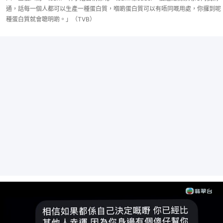
通，話每一個人都可以生產一種蛋白質，嗰啲蛋白質可以有唔同嘅用處，你攞到呢
種蛋白質就會聰明啲。」（TVB）