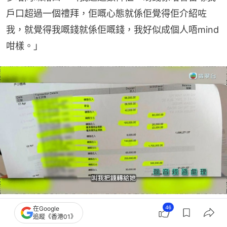
戶口超過一個禮拜，佢嘅心態就係佢覺得佢介紹咗
我，就覺得我嘅錢就係佢嘅錢，我好似成個人唔mind
咁樣。」
沈小姐強調，自己每次收到錢都需要在短期內轉賬予林小姐，指自己只試過有一次
46
在Google
分到6、700萬，其餘時間都是一蚊都冇攞，為自證清白，她更帶節目組去銀行，
追蹤《香港01》
列印多年來的戶口流水帳。（TVB）