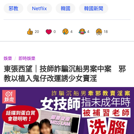
邪教
Netflix
韓國
韓國新聞
20
0
4
4
18
娛樂
即時娛樂
東張西望｜技師詐騙沉船男案中案 邪
教以植入鬼仔改運誘少女賣淫