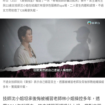
昨日（3日）《東張西望》報道了一宗「骨場技師詐騙沉船男」事件，苦主鍾先生
與22歲女技師沈小姐在結識於有提供性服務的spa場，二人發生肉體和感情，不過
女方問他借了128萬便失蹤。
不過女技師就向《東張》表示自己都是苦主，透露被補習老師及背後邪教組織操縱
多年，驚揭案中案。
技師沈小姐坦承後悔被補習老師林小姐操控多年，透