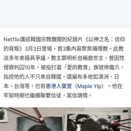
Netflix講述韓國宗教醜聞的紀錄片《以神之名：信仰
的背叛》3月3日登場，首3集內容聚焦攝理教。此教
派多年來極具爭議，教主鄭明析自稱救世主，曾因性
侵罪判囚10年，被指打着「愛的教育」旗號伸魔爪，
指控他的人不只來自韓國，還遍布多地如澳洲、日
本、台灣等，也有
香港人葉萱（Maple Yip）
。他在
牢獄時期也繼續聯繫信徒，寫信調情。