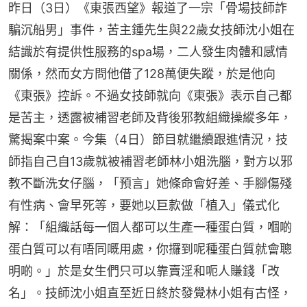
昨日（3日）《東張西望》報道了一宗「骨場技師詐
騙沉船男」事件，苦主鍾先生與22歲女技師沈小姐在
結識於有提供性服務的spa場，二人發生肉體和感情
關係，然而女方問他借了128萬便失蹤，於是他向
《東張》控訴。不過女技師就向《東張》表示自己都
是苦主，透露被補習老師及背後邪教組織操縱多年，
驚揭案中案。今集（4日）節目就繼續跟進情況，技
師指自己自13歲就被補習老師林小姐洗腦，對方以邪
教不斷洗女仔腦，「預言」她條命會好差、手腳傷殘
有性病、會早死等，要她以巨款做「植入」儀式化
解：「組織話每一個人都可以生產一種蛋白質，嗰啲
蛋白質可以有唔同嘅用處，你攞到呢種蛋白質就會聰
明啲。」於是女生們只可以靠賣淫和呃人賺錢「改
名」。技師沈小姐直至近日終於發覺林小姐有古怪，