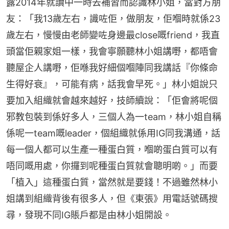
露2014年就讀中一時去補習而認識林小姐，當對方朋
友：「我13歲左右，識咗佢，做朋友，佢嗰時就係23
歲左右，慢慢由老師變咗身邊最close嘅friend，我直
頭當佢親家姐一樣，我會寧願聽林小姐講嘢，都唔會
聽屋企人講嘢，佢喺我好細個嗰陣同我講話『你條命
生得好衰』，可能有病，話我會早死。」林小姐說只
要加入組織就會越來越好，技師續說：「佢會將呢個
邪教包裝到係好多人，三個人為一team，林小姐自稱
係呢一team嘅leader，個組織就係用IG同我溝通，話
每一個人都可以生產一種蛋白質，嗰啲蛋白質可以有
唔同嘅用處，你攞到呢種蛋白質就會聰明啲。」而要
「植入」這種蛋白質，當然就是要錢！不過雖然林小
姐講到組織背後有很多人，但《東張》用電話號碼搜
尋，發現不同IG賬戶都是由林小姐開設。