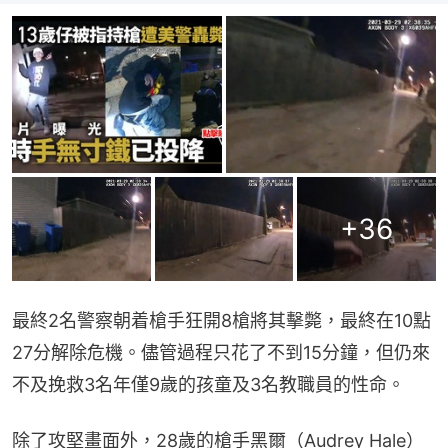
+
36
最終2名警察朝着槍手狂開8槍將其擊斃，最終在10點
27分解除危機。儘管過程只花了不到15分鐘，但仍來
不及挽救3名年僅9歲的孩童及3名教職員的性命。
除了攻堅畫面外，28歲的槍手黑爾（Audrey Hale）