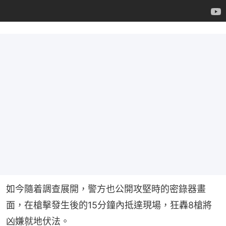
如今隨着調查展開，警方也公開攻堅時的密錄器畫
面，在槍擊發生後的15分鐘內抵達現場，狂轟8槍將
凶嫌就地伏法。