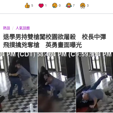
5
1
0
7
3
熱話
人氣話題
退學男持雙槍闖校園欲屠殺 校長中彈
飛撲擒兇奪槍 英勇畫面曝光