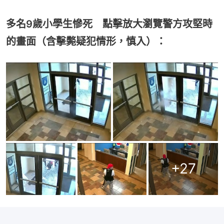
多名9歲小學生慘死 點擊放大瀏覽警方攻堅時
的畫面（含擊斃疑犯情形，慎入）：
+
27