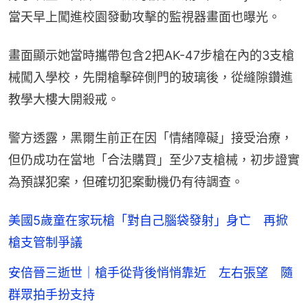
當天早上闖進校園發動攻擊的監視器畫面也曝光。
畫面顯示她當時攜帶包含2把AK-47步槍在內的3支槍
械闖入學校，先開槍擊碎側門的玻璃後，從縫隙鑽進
教學大樓大開殺戒。
警方透露，黑爾生前正在因「情緒障礙」接受治療，
但仍成功在當地「合法購買」至少7支槍械，初步證實
為預謀犯案，但確切犯案動機仍有待調查。
美國5歲童在家玩槍「對自己腦袋發射」身亡 再掀
槍支管制爭議
安倍晉三逝世｜槍手從背後悄悄靠近 左右張望 隨
群眾拍手扮支持