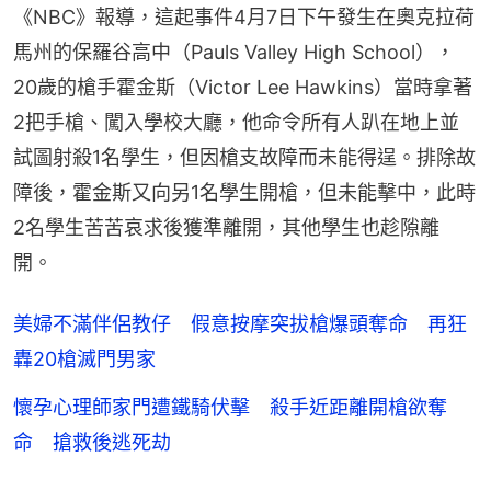
《NBC》報導，這起事件4月7日下午發生在奧克拉荷
馬州的保羅谷高中（Pauls Valley High School），
20歲的槍手霍金斯（Victor Lee Hawkins）當時拿著
2把手槍、闖入學校大廳，他命令所有人趴在地上並
試圖射殺1名學生，但因槍支故障而未能得逞。排除故
障後，霍金斯又向另1名學生開槍，但未能擊中，此時
2名學生苦苦哀求後獲準離開，其他學生也趁隙離
開。
美婦不滿伴侶教仔 假意按摩突拔槍爆頭奪命 再狂
轟20槍滅門男家
懷孕心理師家門遭鐵騎伏擊 殺手近距離開槍欲奪
命 搶救後逃死劫