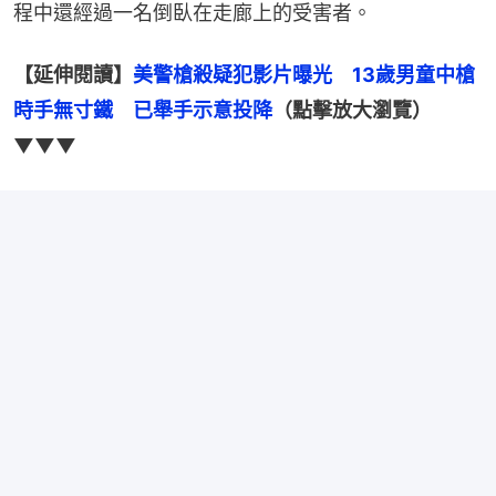
程中還經過一名倒臥在走廊上的受害者。
【延伸閱讀】
美警槍殺疑犯影片曝光　13歲男童中槍
時手無寸鐵　已舉手示意投降
（點擊放大瀏覽）
▼▼▼