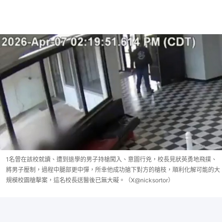
1名曾在該校就讀、遭到退學的男子持槍闖入、意圖行兇，校長見狀英勇地飛撲、
將男子壓制，過程中腿部更中彈，所幸他成功搶下對方的槍枝，順利化解可能的大
規模校園槍擊案，這名校長送醫後已無大礙。（X@nicksortor）