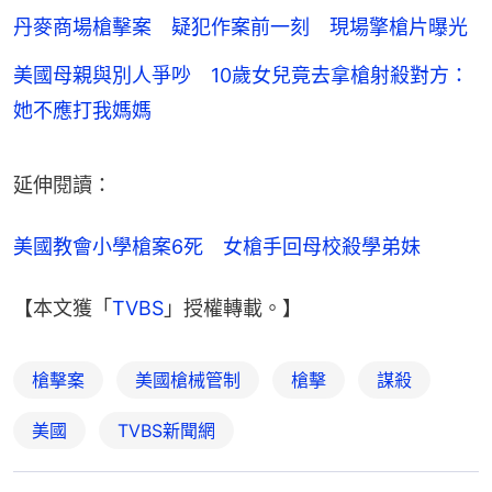
丹麥商場槍擊案 疑犯作案前一刻 現場擎槍片曝光
美國母親與別人爭吵 10歲女兒竟去拿槍射殺對方：
她不應打我媽媽
延伸閱讀：
美國教會小學槍案6死　女槍手回母校殺學弟妹
【本文獲「
TVBS
」授權轉載。】
槍擊案
美國槍械管制
槍擊
謀殺
美國
TVBS新聞網