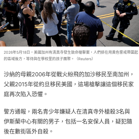
2026年5月18日，美國加州有清真寺發生致命槍擊案，人們排在用黃色警戒帶圍起
的區域後方，等待與在學校里的孩子團聚。（Reuters）
沙納的母親2006年從戰火紛飛的加沙移民至南加州，
父親2015年從約旦移民美國，這場槍擊讓這個移民家
庭再次陷入恐懼。
警方通報，兩名青少年嫌疑人在清真寺外槍殺3名與
伊斯蘭中心有關的男子，包括一名安保人員，疑犯隨
後在數街區外自殺。