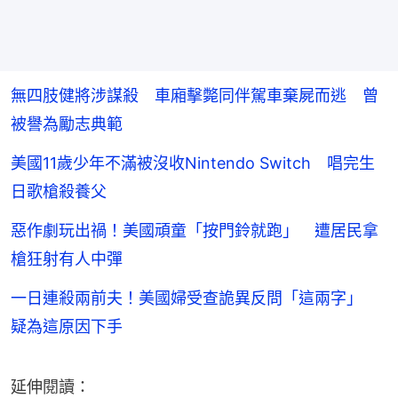
無四肢健將涉謀殺 車廂擊斃同伴駕車棄屍而逃 曾
被譽為勵志典範
美國11歲少年不滿被沒收Nintendo Switch 唱完生
日歌槍殺養父
惡作劇玩出禍！美國頑童「按門鈴就跑」 遭居民拿
槍狂射有人中彈
一日連殺兩前夫！美國婦受查詭異反問「這兩字」
疑為這原因下手
延伸閱讀：