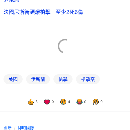
法國尼斯街頭爆槍擊 至少2死6傷
美國
伊斯蘭
槍擊
槍擊案
3
0
4
0
0
國際
即時國際