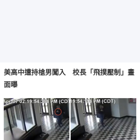
美高中遭持槍男闖入 校長「飛撲壓制」畫
面曝