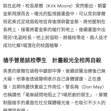
就在此時，校長摩爾（Kirk Moore）突然衝出、朝霍
金斯飛撲而去。曝光的監視器畫面中，可以見到摩爾
宛若美式足球員般地從背後撲倒霍金斯、將他壓制在
長椅上，接著將霍金斯的槍打到地上，後續畫面中出
現另1名副校長，他上前協助、將槍枝帶走，兩人這才
成功化解1場潛在的校園槍擊。
槍手曾是該校學生 計畫殺光全校再自殺
英勇的摩爾在過程中腿部中彈，後續送醫治療後已無
大礙，他事後透過聲明表示自己身體健康、正在康
復，且期待盡快重返工作崗位。警長梅（Don May）
也稱讚他「毫無疑問地阻止了1場悲劇的發生」，摩爾
制服槍手的畫面在社交媒體曝光後，也吸引不少人的
稱讚與祝福。