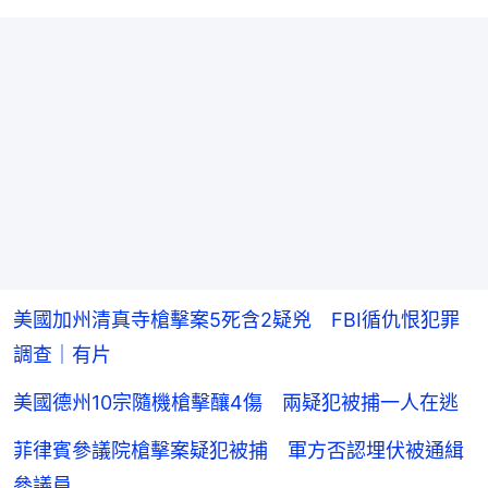
美國加州清真寺槍擊案5死含2疑兇 FBI循仇恨犯罪
調查｜有片
美國德州10宗隨機槍擊釀4傷 兩疑犯被捕一人在逃
菲律賓參議院槍擊案疑犯被捕 軍方否認埋伏被通緝
參議員