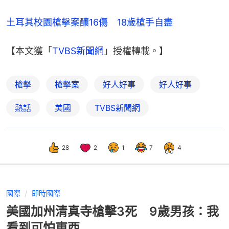
土耳其校園槍擊案釀16傷　18歲槍手自盡
【本文獲「
TVBS新聞網
」授權轉載。】
槍擊
槍擊案
好人好事
好人好事
熱話
美國
TVBS新聞網
28
2
1
7
4
國際
即時國際
美國加州清真寺槍擊3死 9歲男孩：我
看到可怕東西