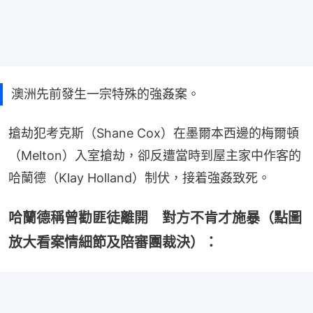
澳洲先前發生一宗特殊的強姦案。
搶劫犯考克斯（Shane Cox）在墨爾本西邊的梅爾頓
（Melton）入室搶劫，卻反遭當時到屋主家中作客的
哈蘭德（Klay Holland）制伏，接着強姦致死。
哈蘭德稱曾勸匪徒離開 對方不肯才施暴（點圖
放大看案情細節及陪審團裁決）：