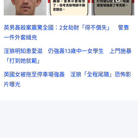
英男姦殺案震驚全國：2女劫財「得不償失」 警靠
一件外套緝兇
淫狼明知患愛滋 仍強姦13歲中一女學生 上門施暴
「打到她就範」
英國女被拖至停車場強姦 淫狼「全程尾隨」恐怖影
片曝光