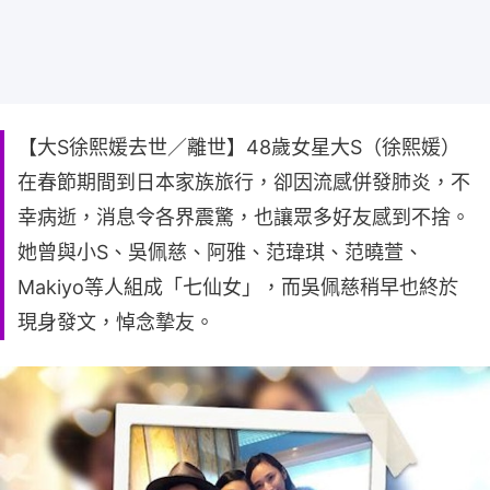
【大S徐熙媛去世／離世】48歲女星大S（徐熙媛）
在春節期間到日本家族旅行，卻因流感併發肺炎，不
幸病逝，消息令各界震驚，也讓眾多好友感到不捨。
她曾與小S、吳佩慈、阿雅、范瑋琪、范曉萱、
Makiyo等人組成「七仙女」，而吳佩慈稍早也終於
現身發文，悼念摯友。