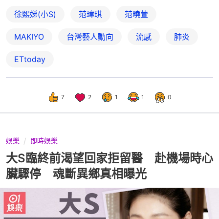
徐熙娣(小S)
范瑋琪
范曉萱
MAKIYO
台灣藝人動向
流感
肺炎
ETtoday
7
2
1
1
0
娛樂
即時娛樂
大S臨終前渴望回家拒留醫 赴機場時心
臟驟停 魂斷異鄉真相曝光