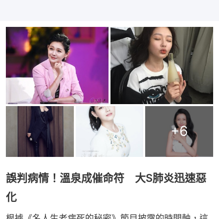
+
6
誤判病情！溫泉成催命符 大S肺炎迅速惡
化
根據《名人生老病死的秘密》節目披露的時間軸，這