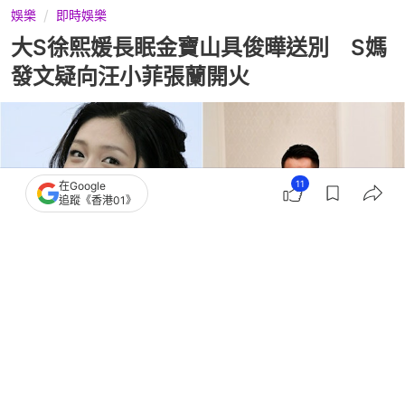
娛樂
即時娛樂
大S徐熙媛長眠金寶山具俊曄送別 S媽
發文疑向汪小菲張蘭開火
11
在Google
追蹤《香港01》
撰文：
林迅景
出版：
2025-03-15 22:52
更新：
2025-03-15 22:52