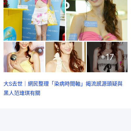
+
17
大S去世｜網民整理「染病時間軸」揭流感源頭疑與
黑人范瑋琪有關