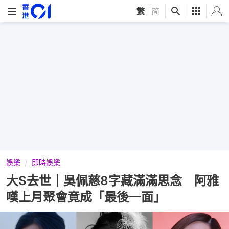
繁
|
简
娛樂
即時娛樂
大S去世｜吳佩慈8字藏滿滿思念 阿雅
嘆上月聚會竟成「最後一面」