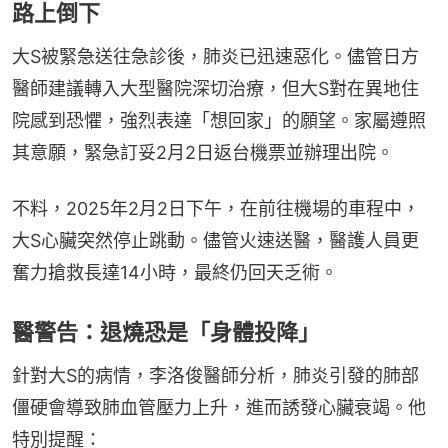
路上倒下
大S被緊急送往急診後，肺炎已迅速惡化。儘管日方
醫師建議轉入大型醫院深切治療，但大S對在異地住
院感到恐懼，強烈表達「想回家」的願望。家屬遵照
其意願，緊急訂妥2月2日返台機票並辦理出院。
不料，2025年2月2日下午，在前往機場的車程中，
大S心臟突然停止跳動。儘管火速送醫，醫護人員更
奮力搶救長達14小時，最終仍回天乏術。
醫警告：退燒恐是「身體投降」
針對大S的病情，李洛俊醫師分析，肺炎引發的肺部
僵硬會導致肺血管壓力上升，進而誘發心臟衰竭。他
特別提醒：