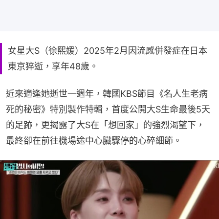
女星大S（徐熙媛）2025年2月因流感併發症在日本
東京猝逝，享年48歲。
近來適逢她逝世一週年，韓國KBS節目《名人生老病
死的秘密》特別製作特輯，首度公開大S生命最後5天
的足跡，更揭露了大S在「想回家」的強烈渴望下，
最終卻在前往機場途中心臟驟停的心碎細節。