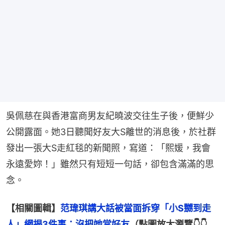
吳佩慈在與香港富商男友紀曉波交往生子後，便鮮少
公開露面。她3日聽聞好友大S離世的消息後，於社群
發出一張大S走紅毯的新聞照，寫道：「熙媛，我會
永遠愛妳！」雖然只有短短一句話，卻包含滿滿的思
念。
【相關圖輯】
范瑋琪講大話被當面拆穿「小S嬲到走
人」網揭3件事：沒把她當好友
（點圖放大瀏覽👇👇