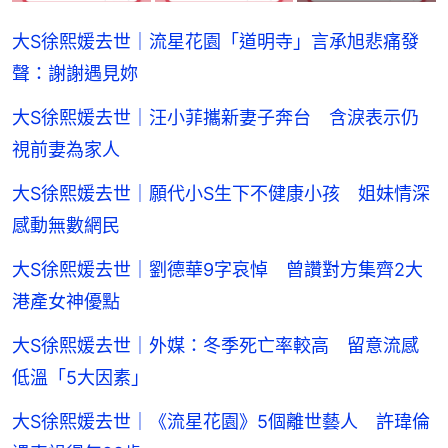
大S徐熙媛去世｜流星花園「道明寺」言承旭悲痛發
聲：謝謝遇見妳
大S徐熙媛去世｜汪小菲攜新妻子奔台 含淚表示仍
視前妻為家人
大S徐熙媛去世｜願代小S生下不健康小孩 姐妹情深
感動無數網民
大S徐熙媛去世｜劉德華9字哀悼 曾讚對方集齊2大
港產女神優點
大S徐熙媛去世｜外媒：冬季死亡率較高 留意流感
低溫「5大因素」
大S徐熙媛去世｜《流星花園》5個離世藝人 許瑋倫