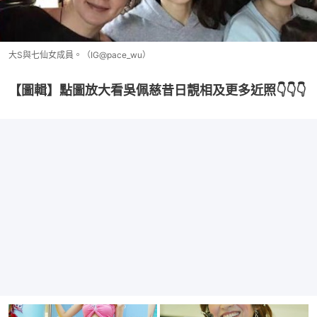
大S與七仙女成員。（IG@pace_wu）
【圖輯】點圖放大看吳佩慈昔日靚相及更多近照👇👇👇