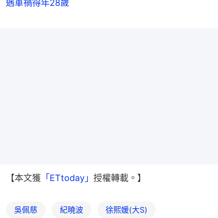
遇車禍得年28歲
【本文獲
「ETtoday」
授權轉載。】
吳佩慈
紀曉波
徐熙媛(大S)