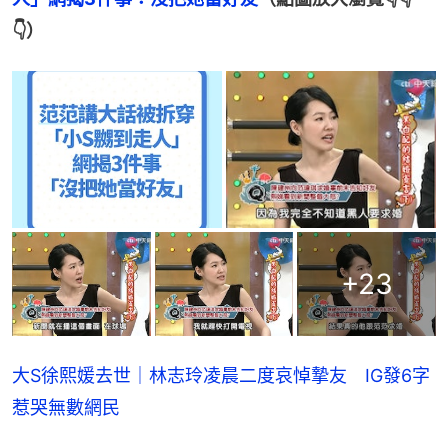
👇）
+
23
大S徐熙媛去世｜林志玲凌晨二度哀悼摯友 IG發6字
惹哭無數網民