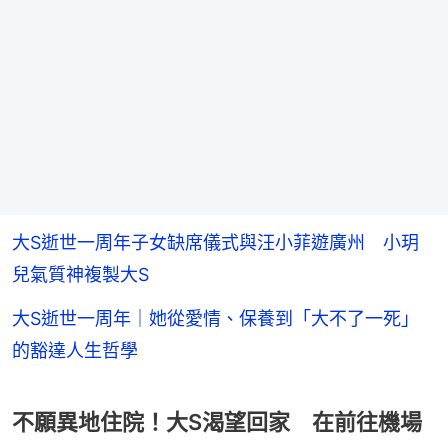
大S逝世一周年子女缺席儀式與汪小菲遊廣州 小玥
兒氣質神複製大S
大S逝世一周年｜她從愛情、保養到「大不了一死」
的豁達人生哲學
不願異地住院！大S渴望回家 在前往機場