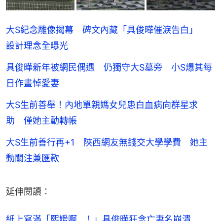
大S紀念雕像揭幕 碑文內藏「具俊曄催淚告白」
設計理念全曝光
具俊曄新年被網民偶遇 仍獨守大S墓旁 小S爆其每
日作畫悼愛妻
大S生前善舉！內地單親媽女兒患白血病向群星求
助 僅她主動轉帳
大S生前善行再+1 陝西網友無錢交大學學費 她主
動關注兼匯款
延伸閱讀：
紙上寫滿「熙媛啊...！」具俊曄狂念亡妻名崩潰