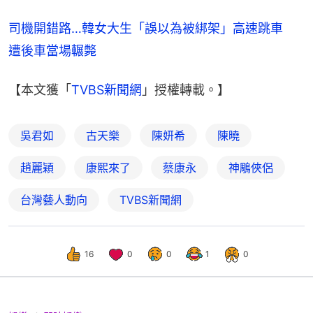
司機開錯路…韓女大生「誤以為被綁架」高速跳車　
遭後車當場輾斃
【本文獲「
TVBS新聞網
」授權轉載。】
吳君如
古天樂
陳妍希
陳曉
趙麗穎
康熙來了
蔡康永
神鵰俠侶
台灣藝人動向
TVBS新聞網
16
0
0
1
0