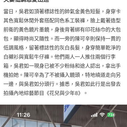
當日，吳君如頂著標誌性的帥氣金黃色短髮，身穿卡
其色寬鬆休閒外套搭配同色系工裝褲，臉上戴著造型
前衛的黃色鏡片墨鏡，身後背著綁有印花絲巾的大包
包，顯得時尚又隨性。而一旁的陳可辛則保持一貫的
低調風格，留著標誌性的灰白長髮，身穿簡單乾淨的
白襯衫與寬鬆牛仔褲。他們兩人一人推住兩個行李
箱，吳君如一現身已被不少粉絲和途人認出，拿出手
機拍她。陳可辛為了不被攝入鏡頭，特地繞道走向另
一邊，與吳君如分頭行。據悉，吳君如此行是出發去
拍攝內地綜藝節目《花兒與少年8》。