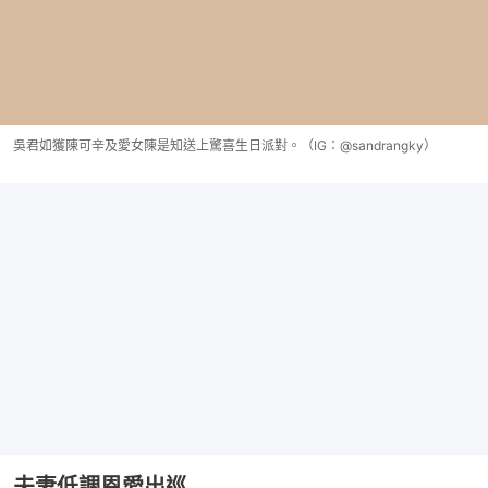
吳君如獲陳可辛及愛女陳是知送上驚喜生日派對。（IG：@sandrangky）
夫妻低調恩愛出巡