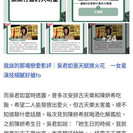
+
24
我談的那場戀愛影評｜吳君如張天賦擦火花 一女星
演技細膩好搶fo
而吳君如當時透露，曾多次安排古天樂和陳妍希吃
飯，希望二人能發擦出愛火，但古天樂太害羞，總不
知道聊什麼話題，每次見到陳妍希就喝酒化解尷尬，
之前陳妍希生日，吳君如說：「她生日的時候，我就