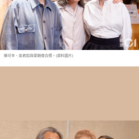
陳可辛、吳君如與梁朝偉合照。(資料圖片)