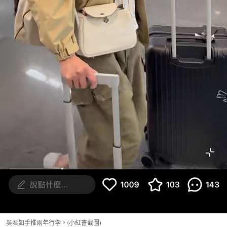
吳君如手推兩年行李。(小紅書截圖)