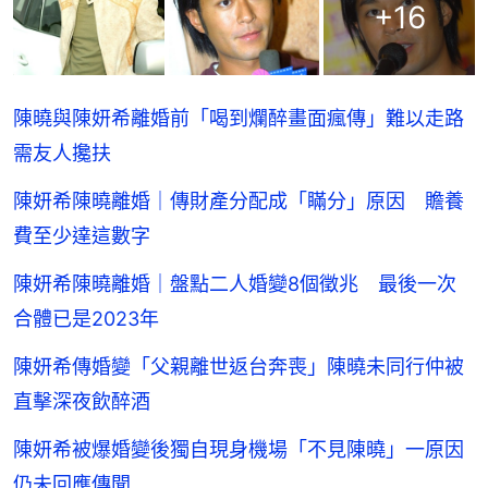
+
16
陳曉與陳妍希離婚前「喝到爛醉畫面瘋傳」難以走路
需友人攙扶
陳妍希陳曉離婚｜傳財產分配成「瞞分」原因 贍養
費至少達這數字
陳妍希陳曉離婚｜盤點二人婚變8個徵兆 最後一次
合體已是2023年
陳妍希傳婚變「父親離世返台奔喪」陳曉未同行仲被
直擊深夜飲醉酒
陳妍希被爆婚變後獨自現身機場「不見陳曉」一原因
仍未回應傳聞