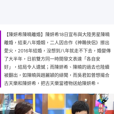
【陳妍希陳曉離婚】陳妍希18日宣布與大陸男星陳曉
離婚，結束八年婚姻，二人因合作《神鵰俠侶》擦出
愛火，2016年結婚，沒想到八年就走不下去，婚變傳
了大半年，日前雙方同一時間發文表達「各自安
好」，結局令人遺憾；而陳妍希、陳曉的過去也陸續
被翻出，如陳曉與趙麗穎的緋聞，而吳君如曾想撮合
古天樂和陳妍希，把古天樂當禮物送給陳妍希。