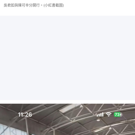
吳君如與陳可辛分開行。(小紅書截圖)