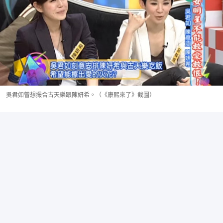
吳君如曾想撮合古天樂跟陳妍希。（《康熙來了》截圖）