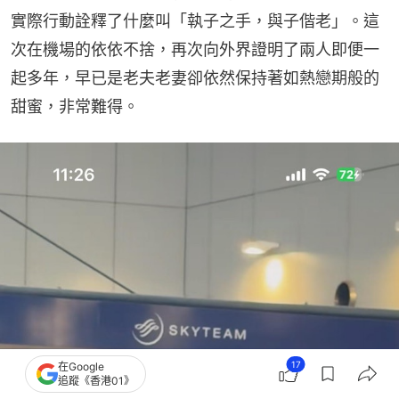
實際行動詮釋了什麼叫「執子之手，與子偕老」。這
次在機場的依依不捨，再次向外界證明了兩人即便一
起多年，早已是老夫老妻卻依然保持著如熱戀期般的
甜蜜，非常難得。
17
在Google
追蹤《香港01》