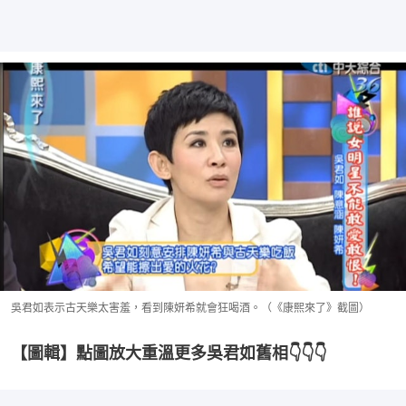
吳君如表示古天樂太害羞，看到陳妍希就會狂喝酒。（《康熙來了》截圖）
【圖輯】點圖放大重溫更多吳君如舊相👇👇👇