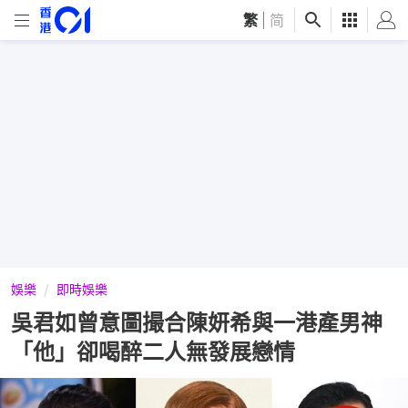
繁
|
简
娛樂
即時娛樂
吳君如曾意圖撮合陳妍希與一港產男神
「他」卻喝醉二人無發展戀情