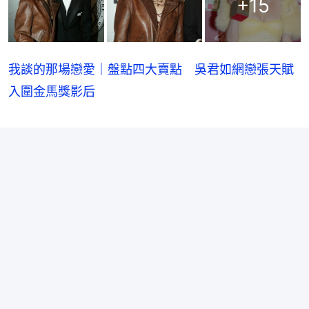
+
15
我談的那場戀愛｜盤點四大賣點 吳君如網戀張天賦
入圍金馬獎影后