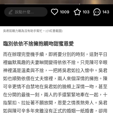
吳君如親力親為沒有助手幫忙。(小紅書截圖)
臨別依依不捨擁抱親吻甜蜜恩愛
而在辦理完登機手續，即將要分別的時刻，這對平日
裡幽默風趣的夫妻瞬間變得依依不捨。只見陳可辛眼
神裡滿是溫柔與不捨，一把將吳君如拉入懷中。吳君
如也順勢依偎在丈夫懷裡，兩人來個深情的擁抱。陳
可辛更情不自禁地在吳君如的臉頰上深情一吻，甚至
在分開的最後一刻，兩人的手還緊緊地牽在一起，十
指緊扣、拉扯著不願放開，恩愛之情羨煞旁人。吳君
如與陳可辛多年來雖沒有正式的婚姻一紙婚書，卻用