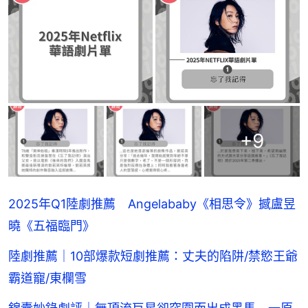
+
9
2025年Q1陸劇推薦 Angelababy《相思令 》撼盧昱
曉《五福臨門》
陸劇推薦｜10部爆款短劇推薦：丈夫的陷阱/禁慾王爺
霸道寵/東欄雪