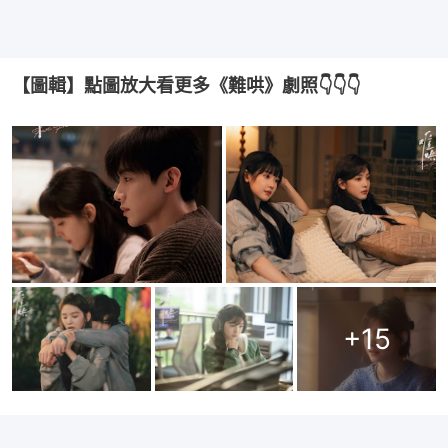
【圖輯】點圖放大看更多《難哄》劇照👇👇👇
+
15