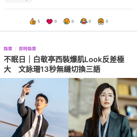
5
0
0
0
0
娛樂
即時娛樂
不眠日｜白敬亭西裝爆肌Look反差極
大 文詠珊13秒無縫切換三語