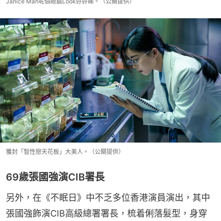
Janice Man呢個眼鏡Look好好睇。（公關提供）
獲封「智性戀天花板」大美人。（公關提供）
69歲張國強演CIB署長
另外，在《不眠日》中不乏多位香港演員演出，其中
張國強飾演CIB高級總署署長，梳着俐落髮型，身穿