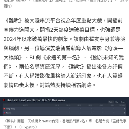
陸網將《難哄》、《偷偷藏不住》選角比一比，紛紛喊「嘉許哥想你了」。（微博
圖片）
《難哄》被大陸串流平台視為年度重點大戲，開播前
宣傳力道開大，開播2天熱度達破萬目標，也強調是
2024年以來破萬最快的劇集。該劇由瞿友寧身兼導演
與編劇，另一位導演姜瑞智曾執導人氣電影《角頭—
大橋頭》、BL劇《永遠的第一名》、《關於未知的我
們》，兩位名導資歷深厚，《難哄》播出後各方評價
不斷，有人稱讚影像風格給人嶄新印象，也有人質疑
劇情節奏太慢，討論熱度持續稱霸網路。
《難哄》開播一天就衝上Netflix台灣、香港熱門第2名，第一名是台劇《童話故事
下集》。（Flixpatrol）