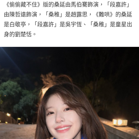
《偷偷藏不住》版的桑延由馬伯騫飾演，「段嘉許」
由陳哲遠飾演，「桑稚」是趙露思，《難哄》的桑延
是白敬亭，「段嘉許」是吳宇恆、「桑稚」是童星出
身的劉楚恬。