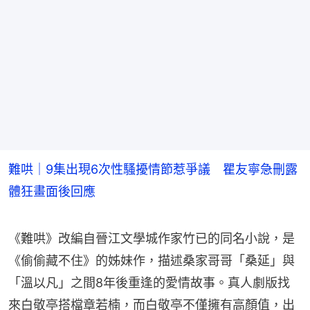
難哄｜9集出現6次性騷擾情節惹爭議 瞿友寧急刪露
體狂畫面後回應
《難哄》改編自晉江文學城作家竹已的同名小說，是
《偷偷藏不住》的姊妹作，描述桑家哥哥「桑延」與
「溫以凡」之間8年後重逢的愛情故事。真人劇版找
來白敬亭搭檔章若楠，而白敬亭不僅擁有高顏值，出