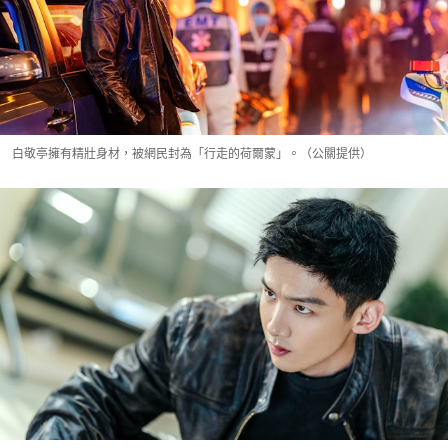
白敬亭擁有精壯身材，被網民封為「行走的荷爾蒙」。（公關提供）