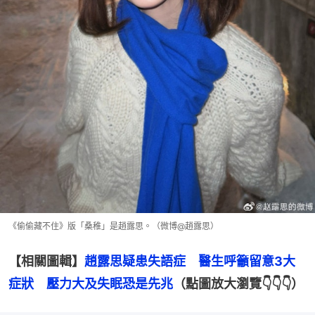
《偷偷藏不住》版「桑稚」是趙露思。（微博@趙露思）
【相關圖輯】
趙露思疑患失語症　醫生呼籲留意3大
症狀　壓力大及失眠恐是先兆
（點圖放大瀏覽👇👇👇）