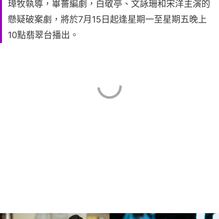
璋牧執導，畢薔編劇，白敬亭、文詠珊和宋洋主演的
懸疑破案劇，將於7月15日起逢星期一至星期五晚上
10點翡翠台播出。