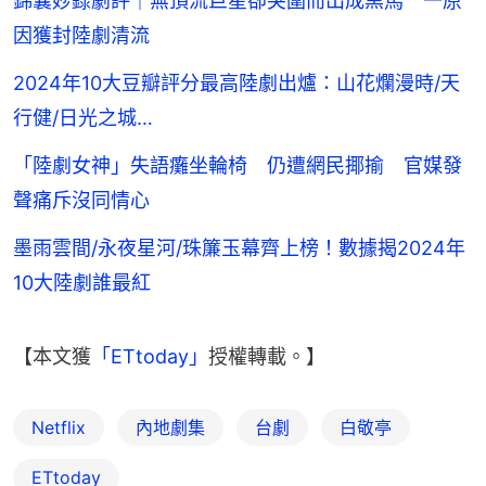
錦囊妙錄劇評｜無頂流巨星卻突圍而出成黑馬 一原
因獲封陸劇清流
2024年10大豆瓣評分最高陸劇出爐：山花爛漫時/天
行健/日光之城…
「陸劇女神」失語癱坐輪椅 仍遭網民揶揄 官媒發
聲痛斥沒同情心
墨雨雲間/永夜星河/珠簾玉幕齊上榜！數據揭2024年
10大陸劇誰最紅
【本文獲
「ETtoday」
授權轉載。】
Netflix
內地劇集
台劇
白敬亭
ETtoday