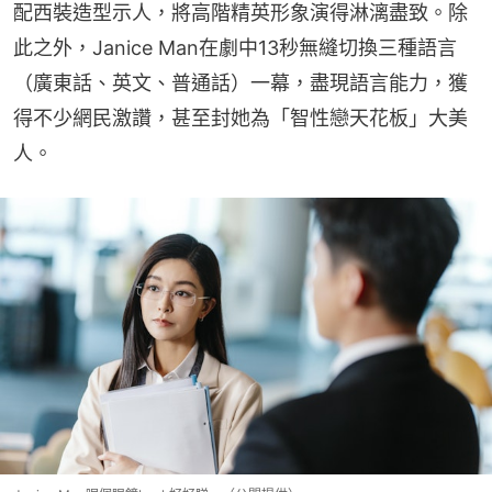
配西裝造型示人，將高階精英形象演得淋漓盡致。除
此之外，Janice Man在劇中13秒無縫切換三種語言
（廣東話、英文、普通話）一幕，盡現語言能力，獲
得不少網民激讚，甚至封她為「智性戀天花板」大美
人。