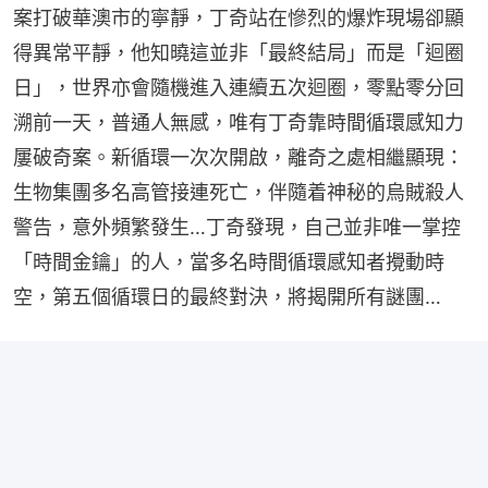
案打破華澳市的寧靜，丁奇站在慘烈的爆炸現場卻顯
得異常平靜，他知曉這並非「最終結局」而是「迴圈
日」，世界亦會隨機進入連續五次迴圈，零點零分回
溯前一天，普通人無感，唯有丁奇靠時間循環感知力
屢破奇案。新循環一次次開啟，離奇之處相繼顯現：
生物集團多名高管接連死亡，伴隨着神秘的烏賊殺人
警告，意外頻繁發生…丁奇發現，自己並非唯一掌控
「時間金鑰」的人，當多名時間循環感知者攪動時
空，第五個循環日的最終對決，將揭開所有謎團…