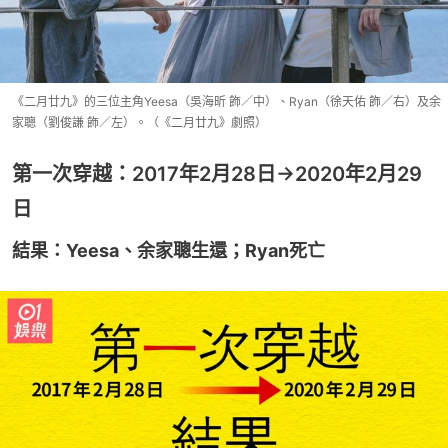
《二月廿九》的三位主角Yeesa（吳海昕 飾／中）、Ryan（徐天佑 飾／右）及余
家聰（劉俊謙 飾／左）。（《二月廿九》劇照）
第一次穿越：2017年2月28日→2020年2月29
日
結果：Yeesa、余家聰生還；Ryan死亡