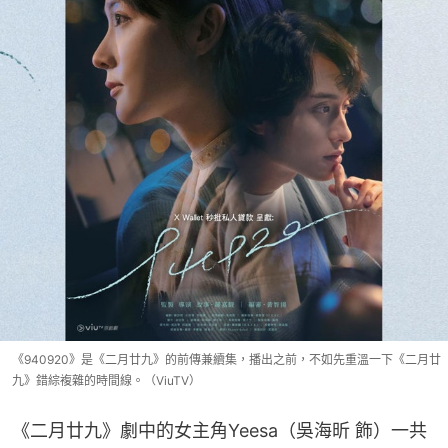
《940920》是《二月廿九》的前傳兼續集，播出之前，不如先重溫一下《二月廿
九》錯綜複雜的時間線。（ViuTV）
《二月廿九》劇中的女主角Yeesa（吳海昕 飾）一共