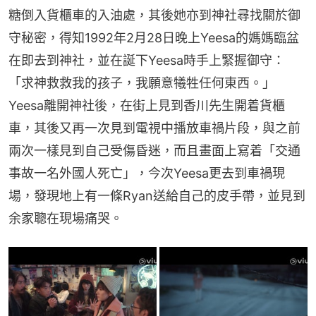
糖倒入貨櫃車的入油處，其後她亦到神社尋找關於御
守秘密，得知1992年2月28日晚上Yeesa的媽媽臨盆
在即去到神社，並在誕下Yeesa時手上緊握御守：
「求神救救我的孩子，我願意犧牲任何東西。」
Yeesa離開神社後，在街上見到香川先生開着貨櫃
車，其後又再一次見到電視中播放車禍片段，與之前
兩次一樣見到自己受傷昏迷，而且畫面上寫着「交通
事故一名外國人死亡」，今次Yeesa更去到車禍現
場，發現地上有一條Ryan送給自己的皮手帶，並見到
余家聰在現場痛哭。