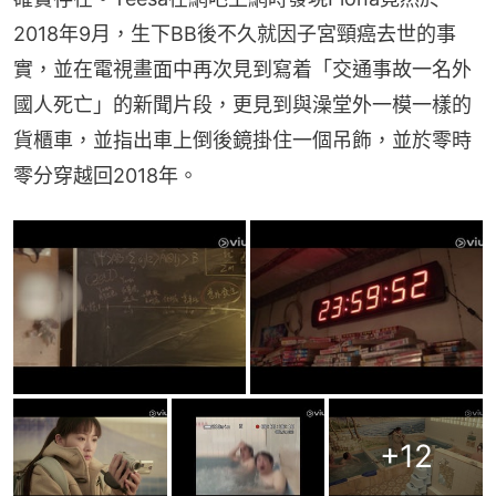
2018年9月，生下BB後不久就因子宮頸癌去世的事
實，並在電視畫面中再次見到寫着「交通事故一名外
國人死亡」的新聞片段，更見到與澡堂外一模一樣的
貨櫃車，並指出車上倒後鏡掛住一個吊飾，並於零時
零分穿越回2018年。
+
12