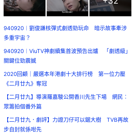
+
32
940920︱劉俊謙核彈式劇透勁玩命 暗示故事牽涉
多重宇宙？
940920︱ViuTV神劇續集首波預告出爐 「劇透級」
關鍵位勁震撼
2020回顧｜嚴選本年港劇十大排行榜 第一位力壓
《二月廿九》奪冠
【二月廿九】導演羅嘉駿公開香川先生下場 網民︰
眾籌拍個番外篇
【二月廿九．劇評】力證刀仔可以鋸大樹 TVB再故
步自封就係咁先