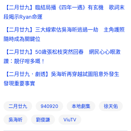
【二月廿九】臨結局播《四年一遇》有玄機 歌詞末
段揭示Ryan命運
【二月廿九】三大線索估吳海昕逃過一劫 主角護照
隨時成為關鍵位
【二月廿九】50歲張松枝突然回春 網民心心眼激
讚：靚仔咁多嘅！
【二月廿九．劇透】吳海昕再穿越試圖阻意外發生
發現重要事實
二月廿九
940920
本地劇集
徐天佑
吳海昕
劉俊謙
ViuTV