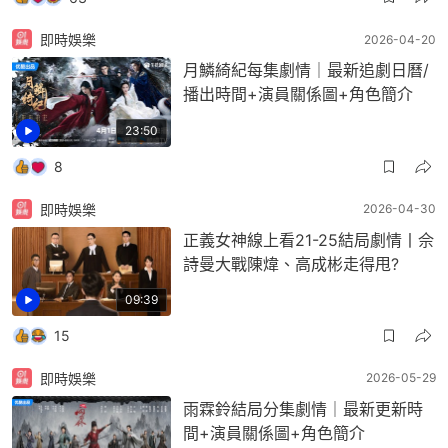
即時娛樂
2026-04-20
月鱗綺紀每集劇情｜最新追劇日曆/
播出時間+演員關係圖+角色簡介
23:50
8
即時娛樂
2026-04-30
正義女神線上看21-25結局劇情丨佘
詩曼大戰陳煒、高成彬走得甩?
09:39
15
即時娛樂
2026-05-29
雨霖鈴結局分集劇情｜最新更新時
間+演員關係圖+角色簡介