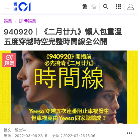
繁
|
简
娛樂
即時娛樂
940920｜《二月廿九》懶人包重溫
五度穿越時空完整時間線全公開
撰文：
趙允琳
出版：
2022-03-06 22:15
更新：
2022-07-26 15:06