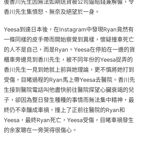
後香川先生因無法如期送貨被公司逼賠錢兼解僱，令
香川先生集憤怒、無奈及絕望於一身。
Yeesa到達日本後，在Instagram中發現Ryan竟然有
一條同樣的皮手帶而開始察覺到異樣，懷疑撞車死亡
的人不是自己，而是Ryan。Yeesa在停拍在一邊的貨
櫃車旁邊見到香川先生，被不同年份的Yeesa捉弄的
香川先生一見到她就上前與她理論，更不慎將她打到
受傷，目睹過程的Ryan馬上帶Yeesa去醫院。香川先
生接到醫院電話叫他盡快前往醫院探望心臟衰竭的兒
子，卻因為整日發生種種的事情而無法集中精神，最
終仍不幸釀成車禍，撞上了正前往醫院的Ryan和
Yeesa，最終Ryan死亡，Yeesa受傷，目睹車禍發生
的余家聰在一旁哭得很傷心。