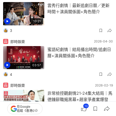
雲秀行劇情｜最新追劇日曆／更新
時間＋演員關係圖+角色簡介
10:21
3
即時娛樂
2026-04-30
蜜語紀劇情｜結局播出時間/追劇日
曆+演員關係圖+角色簡介
03:57
4
即時娛樂
2026-02-19
非常檢控觀劇情21-24集大結局｜馬
德鐘辭職揭黑幕+趙家爭產案爆發
13
在Google
11:45
追蹤《香港01》