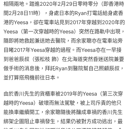
相隔兩地。踏進2020年2月29日零時零分（即香港時
間2月28日11時），身處日本的Ryan打電話給身處香
港的Yeesa，卻在電車站見到2017年穿越到2020年的
Yeesa（第一次穿越時的Yeesa）突然在路軌中出現，
隨即將她救起兼送她去醫院，而余家聰亦在電車站旁
目睹2017年Yeesa穿越的過程。而Yeesa亦在一早接
到爸爸辰叔（張松枝 飾）在北海道突然昏迷送院兼要
做手術的消息後，拜託Ryan到醫院幫自己照顧辰叔，
並打算搭飛機前往日本。
由於香川先生的貨櫃車被2019年的Yeesa（第三次穿
越時的Yeesa）破壞而無法駕駛，被上司斥責的他只
能換車繼續開工，余家聰隨後將釀成車禍的香川先生
綁架企圖阻止車禍發生，結果仍被對方成功逃出，最