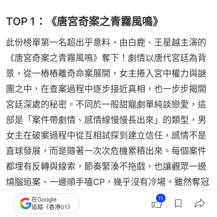
TOP 1：《唐宮奇案之青霧風鳴》
此份榜單第一名超出乎意料，由白鹿、王星越主演的
《唐宮奇案之青霧風鳴》奪下！劇情以唐代宮廷為背
景，從一樁樁離奇命案展開，女主捲入宮中權力與謎
團之中，在查案過程中逐步接近真相，也一步步揭開
宮廷深處的秘密。不同於一般甜寵劇單純談戀愛，這
部是「案件帶劇情、感情線慢慢長出來」的類型，男
女主在破案過程中從互相試探到建立信任，感情不是
直球發展，而是隨著一次次危機累積出來。每個案件
都埋有反轉與線索，節奏緊湊不拖戲，也讓觀眾一邊
燒腦追案、一邊順手嗑CP，幾乎沒有冷場。雖然奪冠
令人意外，但這種「探案＋甜寵」的混搭感特別新
11
在Google
追蹤《香港01》
鮮，才成功在一票古裝甜劇中脫穎而出拿下冠軍。