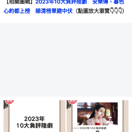
【相關圖輯】
2023年10大負評陸劇　安樂傳、暮色
心約都上榜　睇清榜單避中伏
（點圖放大瀏覽👇👇👇）