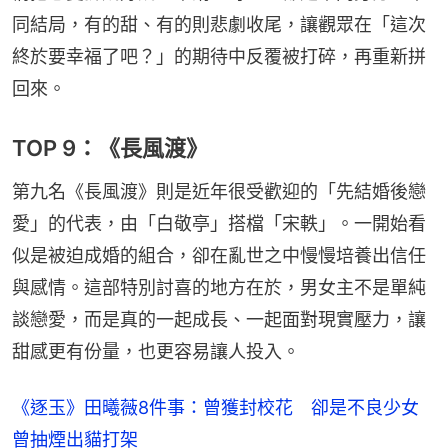
同結局，有的甜、有的則悲劇收尾，讓觀眾在「這次
終於要幸福了吧？」的期待中反覆被打碎，再重新拼
回來。
TOP 9：《長風渡》
第九名《長風渡》則是近年很受歡迎的「先結婚後戀
愛」的代表，由「白敬亭」搭檔「宋軼」。一開始看
似是被迫成婚的組合，卻在亂世之中慢慢培養出信任
與感情。這部特別討喜的地方在於，男女主不是單純
談戀愛，而是真的一起成長、一起面對現實壓力，讓
甜感更有份量，也更容易讓人投入。
《逐玉》田曦薇8件事：曾獲封校花 卻是不良少女
曾抽煙出貓打架