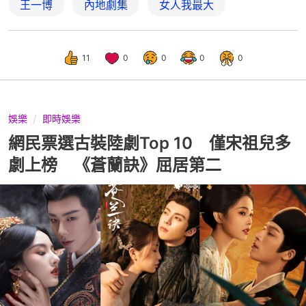
王一博
內地劇集
女人我最大
11
0
0
0
0
娛樂
即時娛樂
網民票選古裝陸劇Top 10 僅宋祖兒多
劇上榜 《蒼蘭訣》屈居第二