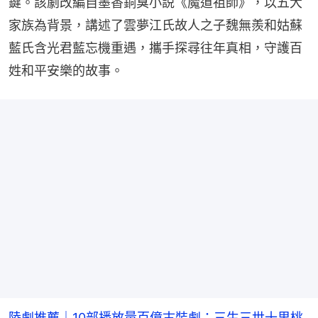
鍵。該劇改編自墨香銅臭小説《魔道祖師》，以五大
家族為背景，講述了雲夢江氏故人之子魏無羨和姑蘇
藍氏含光君藍忘機重遇，攜手探尋往年真相，守護百
姓和平安樂的故事。
陸劇推薦｜10部播放量百億古裝劇：三生三世十里桃