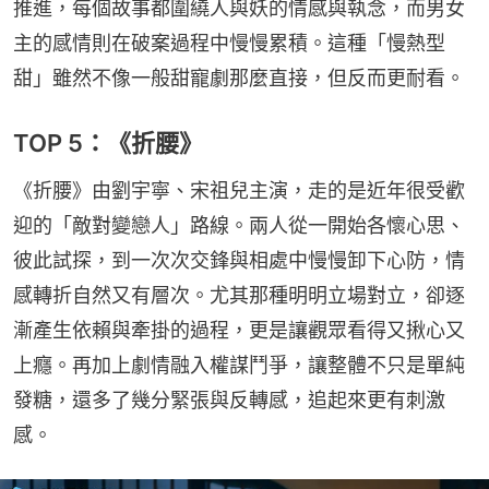
推進，每個故事都圍繞人與妖的情感與執念，而男女
主的感情則在破案過程中慢慢累積。這種「慢熱型
甜」雖然不像一般甜寵劇那麼直接，但反而更耐看。
TOP 5：《折腰》
《折腰》由劉宇寧、宋祖兒主演，走的是近年很受歡
迎的「敵對變戀人」路線。兩人從一開始各懷心思、
彼此試探，到一次次交鋒與相處中慢慢卸下心防，情
感轉折自然又有層次。尤其那種明明立場對立，卻逐
漸產生依賴與牽掛的過程，更是讓觀眾看得又揪心又
上癮。再加上劇情融入權謀鬥爭，讓整體不只是單純
發糖，還多了幾分緊張與反轉感，追起來更有刺激
感。