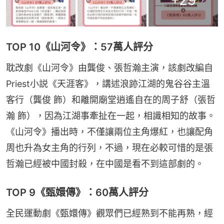
+
29
TOP 10《山河令》：57萬人評分
耽改劇《山河令》由龔俊、張哲瀚主演，該劇改編自
Priest小説《天涯客》，講述浪跡江湖的鬼谷谷主溫
客行（龔俊 飾）和離開廟堂逍遙自在的周子舒（張哲
瀚 飾），因為江湖事牽扯在一起，相識相知的故事。
《山河令》播出時，不僅讓兩位主角爆紅，也讓配角
周也升為女主角的行列，不過，現在必較可惜的是張
哲瀚已經被中國封殺，在中國是看不到這部劇的。
TOP 9《甄嬛傳》：60萬人評分
全民運動劇《甄嬛傳》觀眾們已經熟到不能再熟，經