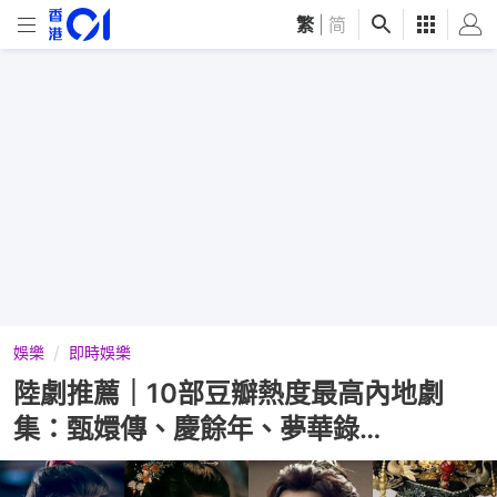
繁
|
简
娛樂
即時娛樂
陸劇推薦｜10部豆瓣熱度最高內地劇
集：甄嬛傳、慶餘年、夢華錄…