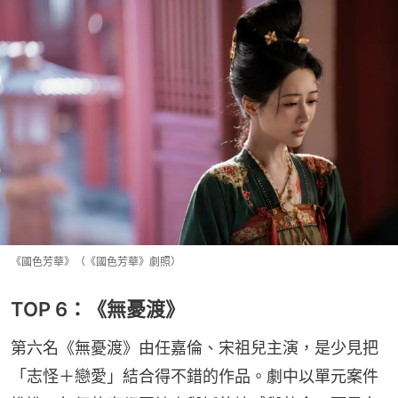
《國色芳華》（《國色芳華》劇照）
TOP 6：《無憂渡》
第六名《無憂渡》由任嘉倫、宋祖兒主演，是少見把
「志怪＋戀愛」結合得不錯的作品。劇中以單元案件