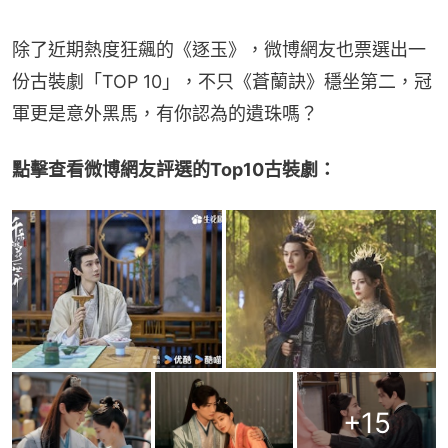
除了近期熱度狂飆的《逐玉》，微博網友也票選出一
份古裝劇「TOP 10」，不只《蒼蘭訣》穩坐第二，冠
軍更是意外黑馬，有你認為的遺珠嗎？
點擊查看微博網友評選的Top10古裝劇：
+
15