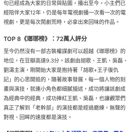
句已經成為大家的日常與貼圖，播出至今，小主們已
經陪伴大家12年，仍是每年電視劇播一次看一次的電
視劇，更是每次鬧劇荒時，必拿出來回味的作品。
TOP 8《瑯琊榜》：72萬人評分
至今仍然沒有一部古裝權謀劇可以超越《瑯琊榜》的
地位，在豆瓣高達9.3分。該劇由胡歌、王凱、吳磊、
劉濤主演，剛開始大家是抱持著「胡歌+王子復仇
記」的心思開追的，隨著故事發展，每一個人物的刻
畫與演技，就連小角色都細膩描述，成功將讓該劇成
為經典中的經典，成功捧紅王凱、吳磊，也讓觀眾們
真正了解到「老幹部」的演技都是經過磨練，無聲的
對視、回眸的速度都是演技。