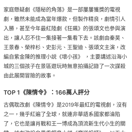
家庭懸疑劇《隱秘的角落》是一部屢屢獲獎的電視
劇，雖然未能成為當年爆款，但製作精良，劇情引人
入勝，甚至今年最紅陸劇《狂飆》的張頌文也參與演
出，讓人忍不住一集接著一集看下去。該劇由秦昊、
王景春、榮梓杉、史彭元、王聖迪、張頌文主演，改
編自紫金陳的推理小説《壞小孩》 ，主要講述沿海小
城的三個孩子在景區遊玩時無意拍攝記錄了一次謀殺
由此展開冒險的故事。
TOP 1《陳情令》：166萬人評分
古偶耽改劇《陳情令》是2019年最紅的電視劇，沒有
之一，幾乎紅遍了全球，就連非華語系國家都淪陷
了，它也是讓肖戰和王一博成為頂流新生代小生的關