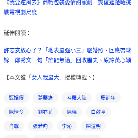
《我要逆風去》商戰包裝愛情甜寵劇 龔俊鍾楚曦挑
戰電視劇尺度
延伸閱讀：
許志安放心了？「地表最強小三」曬婚照、回應帶球
嫁！鄭秀文一句「誰能無過」回收腥夫、原諒黃心穎
【本文獲「
女人我最大
」授權轉載。】
甄嬛傳
夢華錄
斗羅大陸
慶餘年
陳情令
劉亦菲
陳曉
白敬亭
肖戰
張若昀
李沁
陳道明