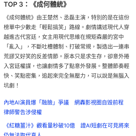
TOP 3：《成何體統》
《成何體統》由王楚然、丞磊主演，特別的是在這份
榜單中少數走「輕鬆搞笑」路線。劇情講述現代人穿
越進古代宮廷，女主用現代思維在規矩森嚴的宮中
「亂入」，不斷吐槽體制、打破常規，製造出一連串
荒謬又好笑的反差情節。原本只是求生存，卻意外捲
入宮廷權謀，也讓劇情多了點意外發展。整體節奏輕
快、笑點密集，追起來完全無壓力，可以說是無腦入
坑劇！
內地AI演員爆「融臉」爭議 網轟影視圈自毁前程
律師警告涉侵權
《紅糖薑汁》觀看量秒破10億 證AI短劇在可見將來
仍無法取代真人