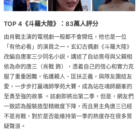
TOP 4《斗羅大陸》：83萬人評分
由肖戰主演的電視劇一般都不會開低，他也是一位
「有他必看」的演員之一。玄幻古偶劇《斗羅大陸》
改編自唐家三少同名小説，講述了自幼喪母與父親相
依為命的唐三（肖戰 飾），憑着自己的恆心和實力克
服了重重困難，佑護親人、匡扶正義，與隊友團結友
愛，一步步打贏魂師學苑大賽，成為站在魂師巔峯的
至勇至強的故事 。該劇即將出第二季，但是，網友們
一致認為服裝造型精緻度下降，而且男主角唐三已經
不是肖戰，對於是否能維持第一季的熱度存在很多質
疑聲浪。