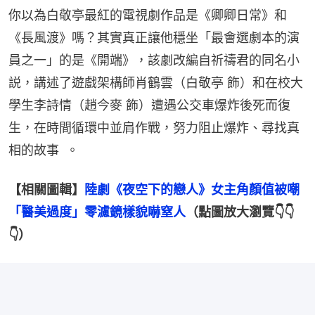
你以為白敬亭最紅的電視劇作品是《卿卿日常》和
《長風渡》嗎？其實真正讓他穩坐「最會選劇本的演
員之一」的是《開端》，該劇改編自祈禱君的同名小
説，講述了遊戲架構師肖鶴雲（白敬亭 飾）和在校大
學生李詩情（趙今麥 飾）遭遇公交車爆炸後死而復
生，在時間循環中並肩作戰，努力阻止爆炸、尋找真
相的故事  。
【相關圖輯】
陸劇《夜空下的戀人》女主角顏值被嘲
「醫美過度」零濾鏡樣貌嚇窒人
（點圖放大瀏覽👇👇
👇）