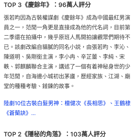
TOP 3《慶餘年》：96萬人評分
張若昀因為古裝權謀劇《慶餘年》成為中國最紅男演
員之一，范閒一角更是直接成為他的代名詞，目前第
二季還在拍攝中，幾乎原班人馬開拍讓觀眾們期待不
已。該劇改編自貓膩的同名小説，由張若昀、李沁、
陳道明、吳剛銜主演，李小冉、辛芷蕾、李純、宋
軼、郭麒麟聯合主演，講述了一個有着神秘身世的少
年范閒，自海邊小城初出茅廬，歷經家族、江湖、廟
堂的種種考驗、錘鍊的故事。
陸劇10位古裝白髮男神：檀健次《長相思》、王鶴棣
《蒼蘭訣》…
TOP 2《隱秘的角落》：103萬人評分