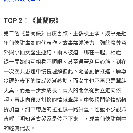
TOP 2：《蒼蘭訣》
第二名《蒼蘭訣》由虞書欣、王鶴棣主演，幾乎是近
年仙俠甜虐劇的代表作。故事講述法力高強的魔尊意
外與小仙女產生連結，兩人被迫「綁在一起」相處，
從一開始的互相看不順眼、甚至帶著利用心態，到在
一次次共患難中慢慢理解彼此。隨著劇情推進，魔尊
冷硬外表下的情感逐漸鬆動，而女主也不再只是單純
天真，而是一步步成長，兩人的關係從對立走向依
賴，再走向難以割捨的情感牽絆。中後段開始情緒轉
折加重，甜中帶虐的拉扯感一路升溫，也讓不少觀眾
直呼「明知道會哭還是停不下來」，成為仙俠甜劇中
的經典代表。