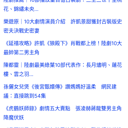
花、錦繡未央…
樂遊原｜10大劇情演員介紹 許凱景甜獲封古裝版史
密夫決戰史密妻
《延禧攻略》許凱《狼殿下》肖戰都上榜！陸劇10大
最帥第二男主角
陳都靈｜陸劇最美綠葉10部代表作：長月燼明、蓮花
樓、雲之羽…
孫儷女兒煲《後宮甄嬛傳》讚媽媽好溫柔 網民建
議：直接跳到54集
《虎鶴妖師錄》劇情五大賣點 張凌赫蔣龍雙男主角
降魔伏妖