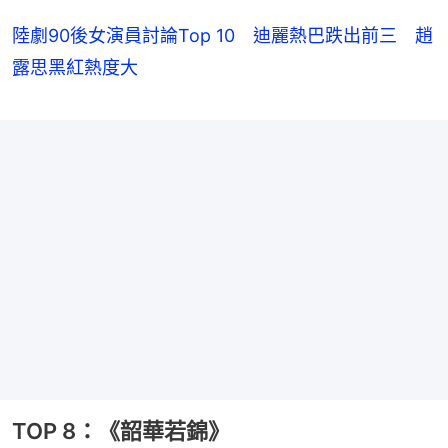
陸劇90後女演員討論Top 10 迪麗熱巴跌出前三 趙
露思黑紅熱度大
TOP 8：《韶華若錦》