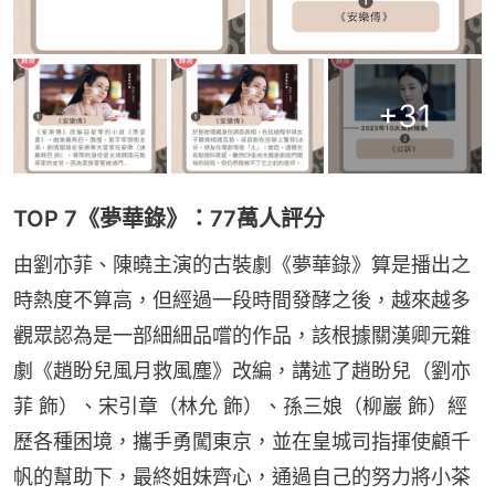
+
31
TOP 7《夢華錄》：77萬人評分
由劉亦菲、陳曉主演的古裝劇《夢華錄》算是播出之
時熱度不算高，但經過一段時間發酵之後，越來越多
觀眾認為是一部細細品嚐的作品，該根據關漢卿元雜
劇《趙盼兒風月救風塵》改編，講述了趙盼兒（劉亦
菲 飾）、宋引章（林允 飾）、孫三娘（柳巖 飾）經
歷各種困境，攜手勇闖東京，並在皇城司指揮使顧千
帆的幫助下，最終姐妹齊心，通過自己的努力將小茶