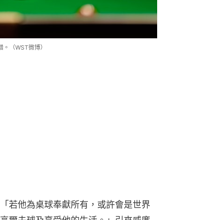
錯。（WST微博）
「若他為桌球奉獻所有，或許會是世界