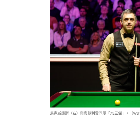
馬克威廉斯（右）與奧蘇利雲同屬「75三傑」。（WS