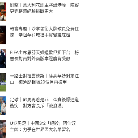
劍擊｜意大利花劍主將談港隊 陣容
更完整添經驗挑戰更大
轉會專題︱沙拿領銜大牌球員免費任
揀 辛祖華荷域搶手貨變籮底橙
FIFA主席恩芬天奴道歉但拒下台 秘
書長對內對外兩版本證腹背受敵
車路士對祖雲達斯｜薩高華妙射定江
山 梅迪歷相隔20個月再披甲
足球｜尼馬再惹是非 盃賽後爆通道
衝突 對方會長斥「流浪漢」
U17男足｜中國3:2「絕殺」阿仙奴
主帥：力爭在世界盃大名單留名