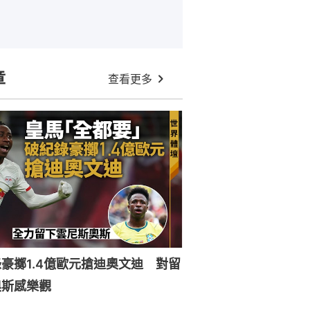
章
查看更多
豪擲1.4億歐元搶迪奧文迪 對留
奧斯感樂觀