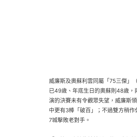
威廉斯及奧蘇利雲同屬「75三傑」
已49歲、年底生日的奧蘇則48歲，
演的決賽未有令觀眾失望，威廉斯領
中更有3棒「破百」；不過雙方稍作
7城擊敗老對手。