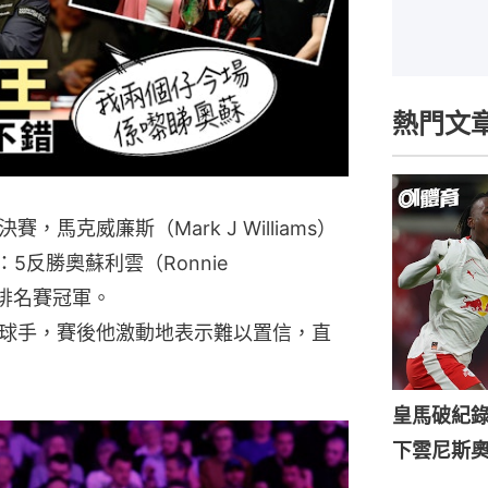
熱門文
馬克威廉斯（Mark J Williams）
5反勝奧蘇利雲（Ronnie
6個排名賽冠軍。
球手，賽後他激動地表示難以置信，直
。
皇馬破紀錄
下雲尼斯