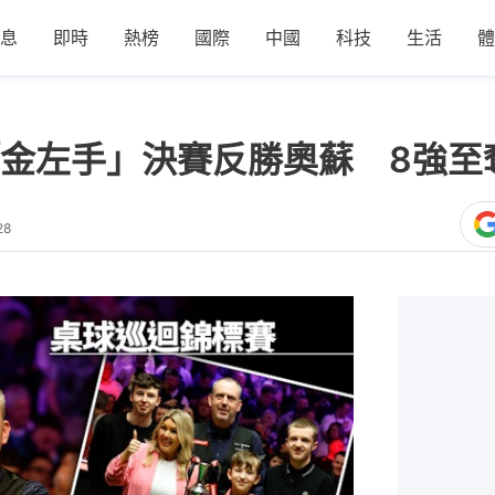
息
即時
熱榜
國際
中國
科技
生活
體
金左手」決賽反勝奧蘇 8強至
28