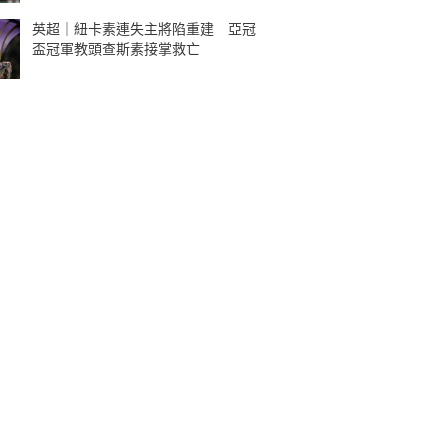
英超｜紐卡素連失主將陷重建 亞冠
盃冠軍教頭查斯素接掌救亡