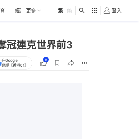
育
經濟
更多
01深圳
繁
觀點
|
简
健康
好食玩飛
登入
女
奪冠連克世界前3
9
在Google
追蹤《香港01》