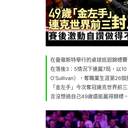
在曼徹斯特舉行的桌球巡迴錦標賽決賽，
在落後3：5情況下連贏7局，以10：
O'Sullivan），奪職業生涯第2
「金左手」今次奪冠連克世界前三
言沒想過自己49歲還能贏得錦標