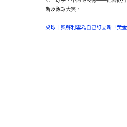
第一球手，不過他沒有——他喜歡打
斯及觀眾大笑。
桌球｜奧蘇利雲為自己訂立新「黃金