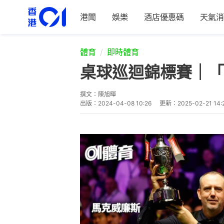
港聞
娛樂
酒店優惠碼
天氣消
體育
即時體育
桌球巡迴錦標賽｜「
撰文：
陳旭暉
出版：
2024-04-08 10:26
更新：
2025-02-21 14: