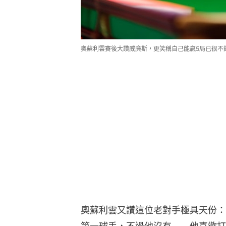
奧蘇利雲賽後大讚威廉斯，更笑稱自己能贏5局已很不
奧蘇利雲又讚這位老對手極具天份：