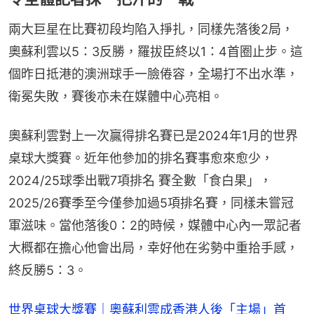
兩大巨星在比賽初段均陷入掙扎，同樣先落後2局，
奧蘇利雲以5：3反勝，羅拔臣終以1：4首圈止步。這
個昨日抵港的澳洲球手一臉倦容，全場打不出水準，
衛冕失敗，賽後亦未在媒體中心亮相。
奧蘇利雲對上一次贏得排名賽已是2024年1月的世界
桌球大獎賽。近年他參加的排名賽事愈來愈少，
2024/25球季出戰7項排名 賽全數「食白果」，
2025/26賽季至今僅參加過5項排名賽，同樣未嘗冠
軍滋味。當他落後0：2的時候，媒體中心內一眾記者
大概都在擔心他會出局，幸好他在劣勢中重拾手感，
終反勝5：3。
世界桌球大獎賽｜奧蘇利雲成香港人後「主場」首