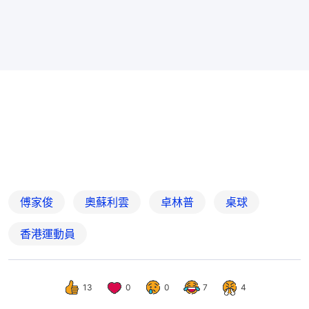
傅家俊
奧蘇利雲
卓林普
桌球
香港運動員
13
0
0
7
4