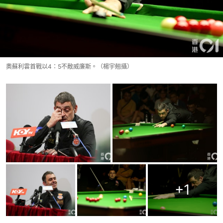
奧蘇利雲首戰以4：5不敵威廉斯。（楊宇翹攝）
+
1