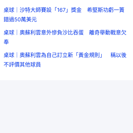
桌球｜沙特大師賽設「167」獎金 希堅斯功虧一簣
錯過50萬美元
桌球｜奧蘇利雲意外慘負沙比吞蛋 離奇舉動戰意欠
奉
桌球｜奧蘇利雲為自己訂立新「黃金規則」 稱以後
不評價其他球員