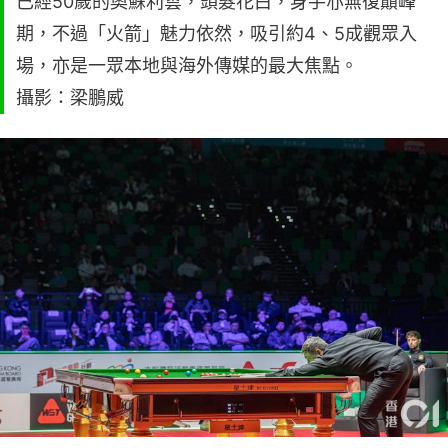
已經50歲的奧蘇利雲，頭髮花白，身手亦無復巔峰
期，不過「火箭」魅力依然，吸引約4、5成觀眾入
場，亦是一眾本地與海外傳媒的最大焦點。
攝影：梁鵬威