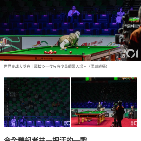
世界桌球大獎賽｜羅拔臣一仗只有少量觀眾入場。（梁鵬威攝）
令全體記者抹一把汗的一戰