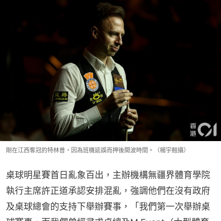
剛在江西奪冠的特林普，因為班機延誤而押後開波時間。（楊宇翹攝）
桌球明星賽首日亂象百出，主辦機構無疆界體育學院
執行主席許正道承認安排混亂，強調他們在沒有政府
及桌球總會的支持下舉辦賽事，「我們第一次舉辦桌