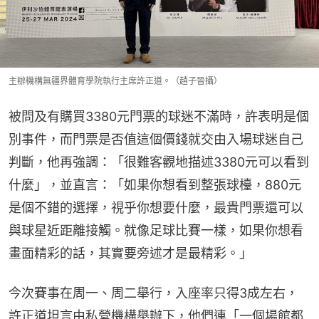
主辦機構無疆界體育學院執行主席許正道。（趙子晉攝）
被問及有購買3380元門票的球迷不滿時，許表明是個
別事件，而門票是否值這個價錢就交由入場球迷自己
判斷，他再強調：「很難客觀地描述3380元可以看到
什麼」，並直言：「如果你想看到整張球檯，880元
是個不錯的選擇，視乎你想要什麼，最貴門票還可以
與球星近距離接觸。就像足球比賽一樣，如果你想看
畫面精彩的話，其實要旁述才是最精彩。」
今次賽事在周一、周二舉行，入座率只得3成左右，
許正道坦言由私營機構舉辦下，他們連「一個場館都