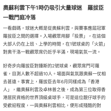
奧蘇利雲下午1時仍吸引大量球迷 羅拔臣
一戰門庭冷落
一看戲碼，球迷大概是從奧蘇利雲，與賽事應屆冠軍
羅拔臣之間的選擇。入場觀眾用腳「投票」，在這個
大部人仍在上班、上學的時間，在1號球桌的「火箭」
對奧干洛一戰觀眾席仍近乎半滿，現場氣氛一流。
好奇步向羅拔臣對鍾斯的2號球桌，觀眾席門可羅
雀，目測人數不超過10人。場面與氣氛跟奧蘇一仗相
去甚遠。事實上，羅拔臣去年6月同樣成為「香港
人」，繼奧蘇利雲及卓林普之後，成為第三位取得香
港居民資格的世界頂級桌球手，可是這位靚仔球手的
受歡迎程度，一與奧蘇利雲相比，便形成殘酷的對