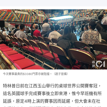
今次賽事最貴的$3380門票亦被阻擋。（趙子晉攝）
特林普日前在江西玉山舉行的桌球世界公開賽奪冠，
這名英國球手完成賽事後立即來港，惟今早班機有所
延誤，原定4時上演的賽事因而延遲，但大會未在社