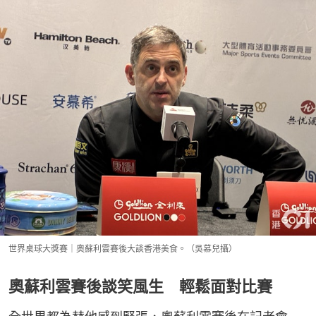
世界桌球大獎賽｜奧蘇利雲賽後大談香港美食。（吳慕兒攝）
奧蘇利雲賽後談笑風生 輕鬆面對比賽