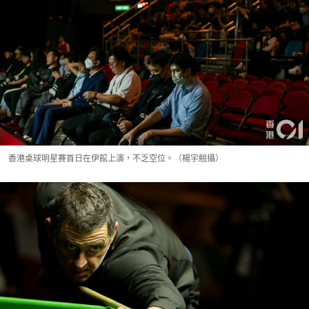
香港桌球明星賽首日在伊館上演，不乏空位。（楊宇翹攝）