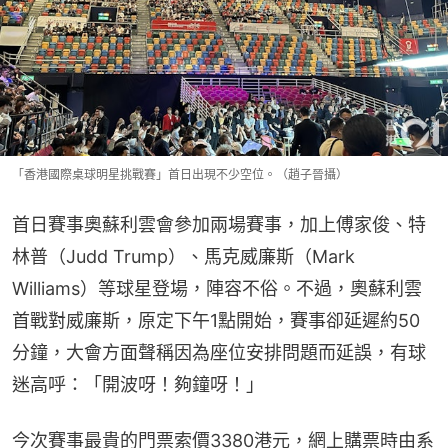
「香港國際桌球明星挑戰賽」首日出現不少空位。（趙子晉攝）
首日賽事奧蘇利雲會參加兩場賽事，加上傅家俊、特
林普（Judd Trump）、馬克威廉斯（Mark 
Williams）等球星登場，陣容不俗。不過，奧蘇利雲
首戰對威廉斯，原定下午1點開始，賽事卻延遲約50
分鐘，大會方面聲稱因為座位安排問題而延誤，有球
迷高呼：「開波呀！夠鐘呀！」
今次賽事最貴的門票索價3380港元，網上購票時由系