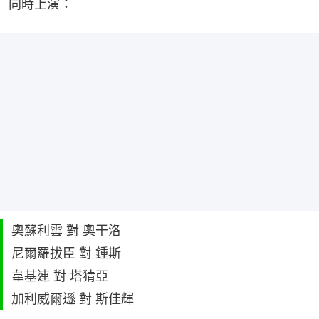
同時上演：
奧蘇利雲 對 奧干洛
尼爾羅拔臣 對 鍾斯
韋基連 對 塔猜亞
加利威爾遜 對 斯佳輝