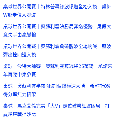
桌球世界公開賽｜特林普轟綠波環遊全枱入袋 設計
W形走位入啡波
桌球世界公開賽｜奧蘇利雲決勝局葬送優勢 尾段大
意失手由贏變輸
桌球世界公開賽｜奧蘇利雲負碌靚波全場吶喊 藍波
彈出撞四邊入袋
桌球．沙特大師賽｜奧蘇利雲奪冠袋25萬鎊 承諾來
年再臨中東參賽
桌球｜奧蘇利雲半夜開波1個鐘極速大勝 希堅斯0%
得分率無力招架
桌球｜馬克艾倫完美「大V」走位破粉紅波困局 打
贏逆境戰挫沙比