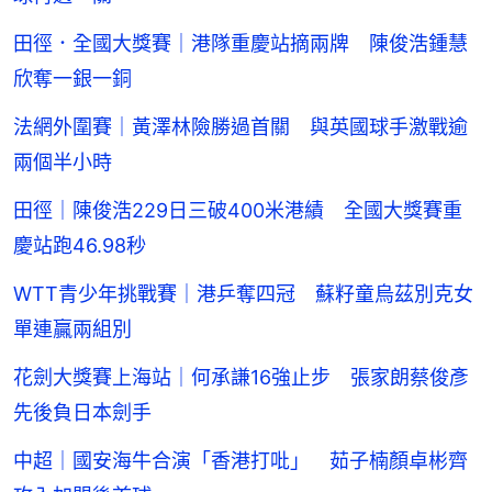
田徑．全國大獎賽｜港隊重慶站摘兩牌 陳俊浩鍾慧
欣奪一銀一銅
法網外圍賽｜黃澤林險勝過首關 與英國球手激戰逾
兩個半小時
田徑｜陳俊浩229日三破400米港績 全國大獎賽重
慶站跑46.98秒
WTT青少年挑戰賽｜港乒奪四冠 蘇籽童烏茲別克女
單連贏兩組別
花劍大獎賽上海站｜何承謙16強止步 張家朗蔡俊彥
先後負日本劍手
中超｜國安海牛合演「香港打吡」 茹子楠顏卓彬齊