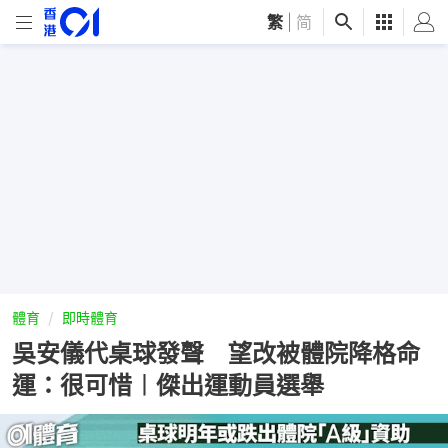
繁
|
简
體育
即時體育
吳安儀代桌球發聲 望改被體院降格命
運：很可惜︱傑出運動員選舉