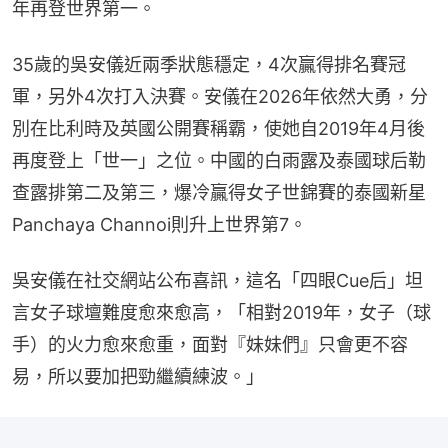
年再登世界第一。
35歲的吳安儀近兩季狀態穩定，4次贏得排名賽冠
軍，另外4次打入決賽。安儀在2026年依然大勇，分
別在比利時及英國公開賽稱霸，使她自2019年4月後
再度登上「世一」之位。中國的白雨露及泰國球后勒
查露排第二及第三，爆冷贏得女子世錦賽的泰國新星
Panchaya Channoi則升上世界第7。
吳安儀在社交網站公布喜訊，這名「四眼Cue后」坦
言女子球壇難度愈來愈高，「相對2019年，女子（球
手）的火力愈來愈重，面對『妹妹們』只會更不容
易，所以要加把勁繼續練波。」