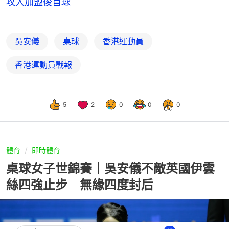
攻入加盟後首球
吳安儀
桌球
香港運動員
香港運動員戰報
5
2
0
0
0
體育
即時體育
桌球女子世錦賽｜吳安儀不敵英國伊雲
絲四強止步 無緣四度封后