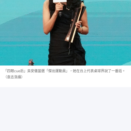
「四眼cue后」吳安儀當選「傑出運動員」，她在台上代表桌球界說了一番話。
（袁志浩攝）