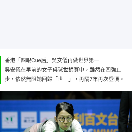
香港「四眼Cue后」吳安儀再做世界第一！
吳安儀在早前的女子桌球世錦賽中，雖然在四強止
步，依然無阻她回歸「世一」，再隔7年再次登頂。