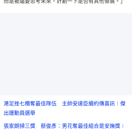
而是被逼要思考未來，計劃一下是否有其他發展。」
港足挫七欖奪最佳隊伍 主帥安達臣續約傳喜訊︱傑
出運動員選舉
張家朗掃三獎 蔡俊彥：男花奪最佳組合是安撫獎︱