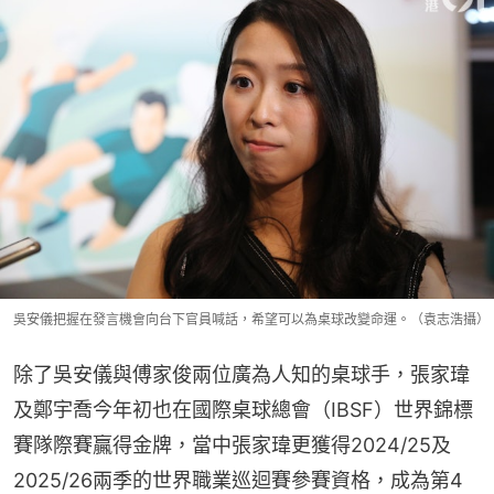
吳安儀把握在發言機會向台下官員喊話，希望可以為桌球改變命運。（袁志浩攝）
除了吳安儀與傅家俊兩位廣為人知的桌球手，張家瑋
及鄭宇喬今年初也在國際桌球總會（IBSF）世界錦標
賽隊際賽贏得金牌，當中張家瑋更獲得2024/25及
2025/26兩季的世界職業巡迴賽參賽資格，成為第4