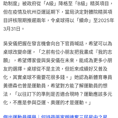
助制度」被政府從「A級」降格至「B級」精英項目，
但在疫情及杭州亞運延期下，當局決定對體院精英項
目評核限期推遲兩年，令桌球得以「續命」至2025年
3月31日。
吳安儀把握在發言機會向台下官員喊話，希望可以為
桌球改變命運，「之前有位小朋友把我畫成『我的志
願』，希望傅家俊與吳安儀在未來，能成為更多小朋
友的選擇。桌球從不是主流，但近來成績好又普及
化，其實桌球不需要花很多錢。」她認為新體育專員
黃德森也曾是運動員，希望對方能了解運動員的想
法，「以往訂下的準則是否適合現時？運動應該多元
化，不應是參與亞運、奧運的才是運動。」
傑出運動員選舉｜何詩蓓張家朗連奪三屆星中之星