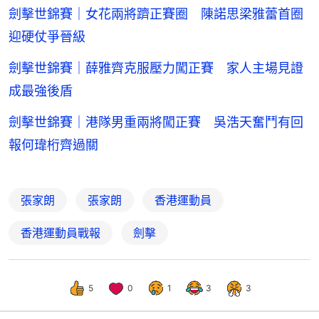
劍擊世錦賽｜女花兩將躋正賽圈 陳諾思梁雅蕾首圈
迎硬仗爭晉級
劍擊世錦賽｜薛雅齊克服壓力闖正賽 家人主場見證
成最強後盾
劍擊世錦賽｜港隊男重兩將闖正賽 吳浩天奮鬥有回
報何瑋桁齊過關
張家朗
張家朗
香港運動員
香港運動員戰報
劍擊
5
0
1
3
3