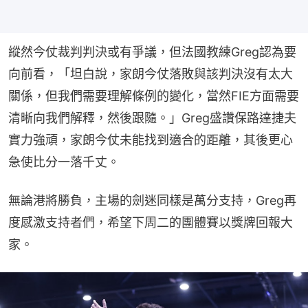
縱然今仗裁判判決或有爭議，但法國教練Greg認為要
向前看，「坦白說，家朗今仗落敗與該判決沒有太大
關係，但我們需要理解條例的變化，當然FIE方面需要
清晰向我們解釋，然後跟隨。」Greg盛讚保路達捷夫
實力強頑，家朗今仗未能找到適合的距離，其後更心
急使比分一落千丈。
無論港將勝負，主場的劍迷同樣是萬分支持，Greg再
度感激支持者們，希望下周二的團體賽以獎牌回報大
家。