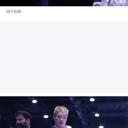
（趙子晉攝）