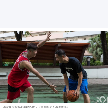
張家朗與爸爸都喜歡籃球。（資料圖片；張浩維攝）