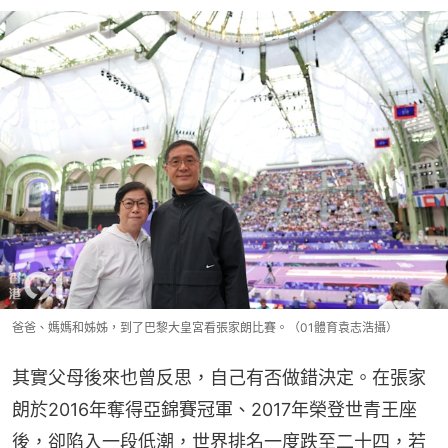
爸爸、媽媽和姊姊，到了巴黎大皇宮看張家朗比賽。（01體育袁志浩攝）
其實父母後來也曾反思，自己有否做錯決定。在張家
朗於2016年奪得亞錦賽冠軍、2017年榮登世青王座
後，卻陷入一段低潮，世界排名一度跌至二十四，若