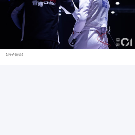
（趙子晉攝）