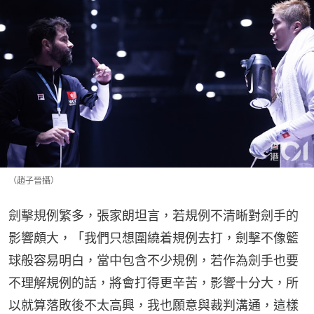
（趙子晉攝）
劍擊規例繁多，張家朗坦言，若規例不清晰對劍手的
影響頗大，「我們只想圍繞着規例去打，劍擊不像籃
球般容易明白，當中包含不少規例，若作為劍手也要
不理解規例的話，將會打得更辛苦，影響十分大，所
以就算落敗後不太高興，我也願意與裁判溝通，這樣