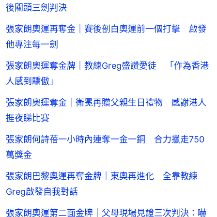
後關頭三劍判決
張家朗奧運再奪金｜賽後剖白奧運前一個打擊 啟發
他專注每一劍
張家朗奧運奪金牌｜教練Greg盛讚愛徒 「作為香港
人感到驕傲」
張家朗奧運奪金｜衛冕再贈父親生日禮物 感謝港人
捱夜睇比賽
張家朗何詩蓓一小時內連奪一金一銅 合力擸走750
萬獎金
張家朗巴黎奧運再奪金牌｜東奧再進化 全靠教練
Greg啟發自我對話
張家朗奧運第二面金牌｜父母現場見證三次判決：嚇