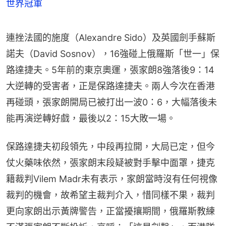
世界冠軍
連挫法國的施度（Alexandre Sido）及英國劍手蘇斯
諾夫（David Sosnov），16強碰上俄羅斯「世一」保
路達捷夫。5年前的東京奧運，張家朗8強落後9：14
大逆轉的受害者，正是保路達捷夫。兩人今次在香港
再碰頭，張家朗開局已被打出一波0：6，大幅落後未
能再演逆轉好戲，最後以2：15大敗一場。
保路達捷夫初段領先，中段再拉開，大局已定，但今
仗火藥味依然，張家朗末段疑被對手擊中面罩，捷克
籍裁判Vilem Madr未有表示，家朗當時沒有任何視像
裁判的機會，故希望主裁判介入，惜同樣不果，裁判
更向家朗出示黃牌警告，正當擾攘期間，俄羅斯教練