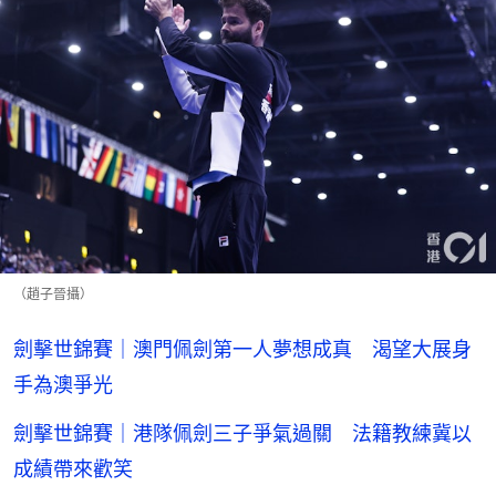
（趙子晉攝）
劍擊世錦賽｜澳門佩劍第一人夢想成真 渴望大展身
手為澳爭光
劍擊世錦賽｜港隊佩劍三子爭氣過關 法籍教練冀以
成績帶來歡笑