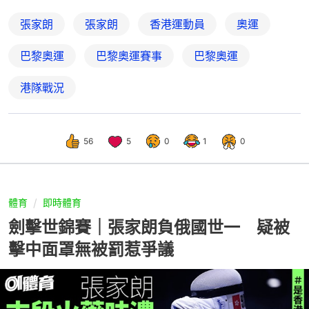
張家朗
張家朗
香港運動員
奧運
巴黎奧運
巴黎奧運賽事
巴黎奧運
港隊戰況
56
5
0
1
0
體育
即時體育
劍擊世錦賽｜張家朗負俄國世一 疑被
擊中面罩無被罰惹爭議