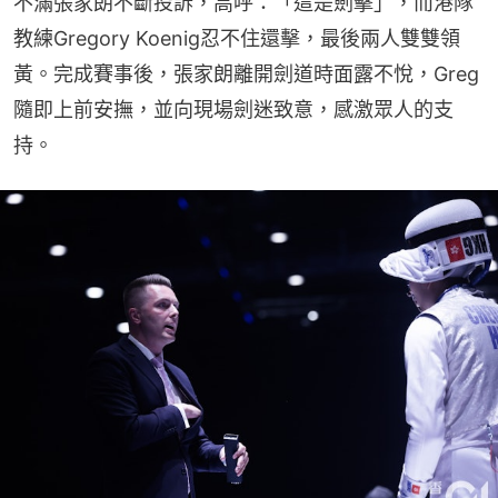
不滿張家朗不斷投訴，高呼：「這是劍擊」，而港隊
教練Gregory Koenig忍不住還擊，最後兩人雙雙領
黃。完成賽事後，張家朗離開劍道時面露不悅，Greg
隨即上前安撫，並向現場劍迷致意，感激眾人的支
持。