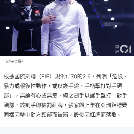
（趙子晉攝）
根據國際劍聯（FIE）規例t.170的2.6，列明「危險、
暴力或報復性動作，或以護手盤、手柄擊打對手頭
部」，無論有心或無意，總之劍手以護手盤打中對手
頭部，該劍手即被罰紅牌，張家朗上年在亞洲錦標賽
同樣因擊中對方頭部而被罰，最後因紅牌而落敗。