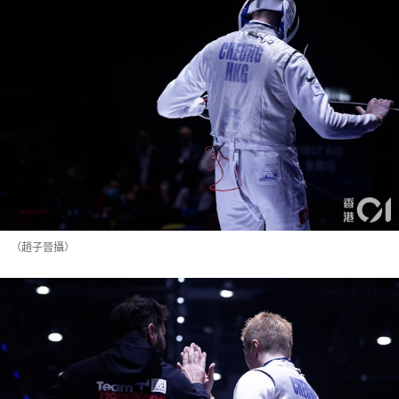
（趙子晉攝）