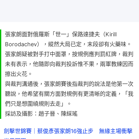
張家朗面對俄羅斯「世一」保路達捷夫（Kirill
Borodachev），縱然大局已定，末段卻有火藥味。
張家朗疑被對手打中面罩，按規例應判罰紅牌，裁判
未有表示，他隨即向裁判投訴惟不果，兩軍教練因而
擦出火花。
與裁判溝通後，張家朗賽後指裁判的說法是他第一次
聽說，他希望有關方面對規例有更清晰的定義，「我
們只是想圍繞規則去走」。
採訪及攝影：趙子晉、陳綵瑤
劍擊世錦賽｜蔡俊彥張家朗16強止步 無緣主場衝擊