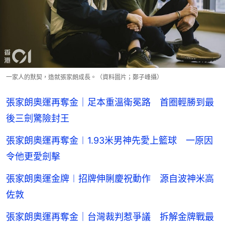
一家人的默契，造就張家朗成長。（資料圖片；鄭子峰攝）
張家朗奧運再奪金｜足本重溫衛冕路 首圈輕勝到最
後三劍驚險封王
張家朗奧運再奪金︱1.93米男神先愛上籃球 一原因
令他更愛劍擊
張家朗奧運金牌︱招牌伸脷慶祝動作 源自波神米高
佐敦
張家朗奧運再奪金｜台灣裁判惹爭議 拆解金牌戰最