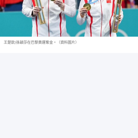
王楚欽/孫穎莎在巴黎奧運奪金。（資料圖片）