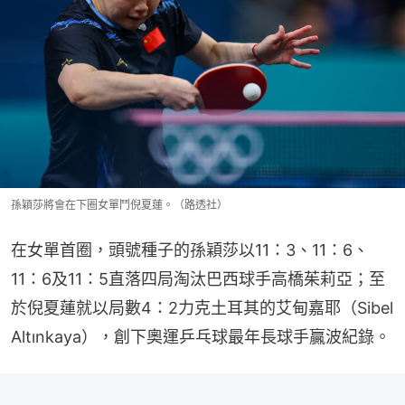
孫穎莎將會在下圈女單鬥倪夏蓮。（路透社）
在女單首圈，頭號種子的孫穎莎以11：3、11：6、
11：6及11：5直落四局淘汰巴西球手高橋茱莉亞；至
於倪夏蓮就以局數4：2力克土耳其的艾甸嘉耶（Sibel 
Altınkaya），創下奧運乒乓球最年長球手贏波紀錄。