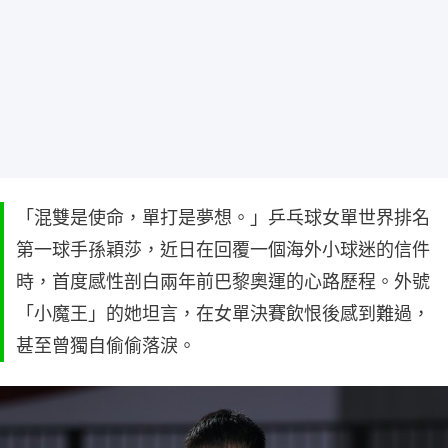
「混雙是使命，單打是夢想。」乒乓球女單世界排名
第一球手孫穎莎，近日在回覆一個海外小球迷的信件
時，首度感性剖白兩年前巴黎奧運的心路歷程。外號
「小魔王」的她坦言，在女單決賽飲恨後感到難過，
甚至曾獨自偷偷落淚。