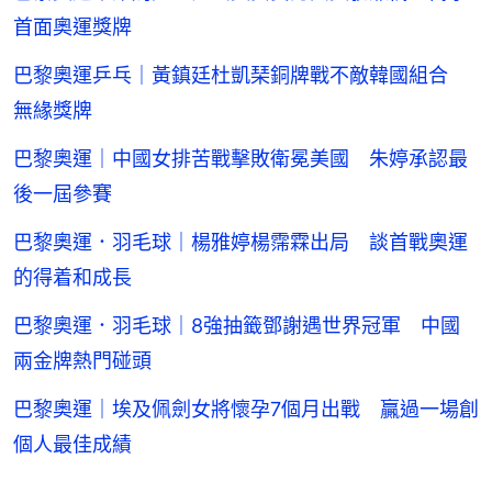
首面奧運獎牌
巴黎奧運乒乓｜黃鎮廷杜凱琹銅牌戰不敵韓國組合
無緣獎牌
巴黎奧運｜中國女排苦戰擊敗衛冕美國 朱婷承認最
後一屆參賽
巴黎奧運．羽毛球｜楊雅婷楊霈霖出局 談首戰奧運
的得着和成長
巴黎奧運．羽毛球｜8強抽籤鄧謝遇世界冠軍 中國
兩金牌熱門碰頭
巴黎奧運｜埃及佩劍女將懷孕7個月出戰 贏過一場創
個人最佳成績