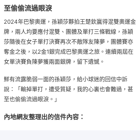
至偷偷流過眼淚
2024年巴黎奧運，孫穎莎夥拍王楚欽贏得混雙奧運金
牌，兩人均要應付混雙、團體及單打三條戰線，孫穎
莎隨後在女子單打決賽再次不敵隊友陳夢，團體賽亦
奪金之後，以2金1銀完成巴黎奧運之旅。連續兩屆在
女單決賽負陳夢獲兩面銀牌，留下遺憾。
鮮有流露脆弱一面的孫穎莎，給小球迷的回信中訴
說：「輸掉單打，遭受質疑，我的心裏也會難過，甚
至也偷偷流過眼淚。」
內地網友整理出的信件內容：