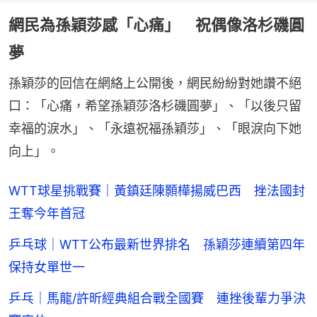
網民為孫穎莎感「心痛」 祝偶像洛杉磯圓
夢
孫穎莎的回信在網絡上公開後，網民紛紛對她讚不絕
口：「心痛，希望孫穎莎洛杉磯圓夢」、「以後只留
幸福的淚水」、「永遠祝福孫穎莎」、「眼淚向下她
向上」。
WTT球星挑戰賽｜黃鎮廷陳顥樺揚威巴西 挫法國封
王奪今年首冠
乒乓球｜WTT公布最新世界排名 孫穎莎連續第四年
保持女單世一
乒乓｜馬龍/許昕經典組合戰全國賽 連挫後輩力爭決