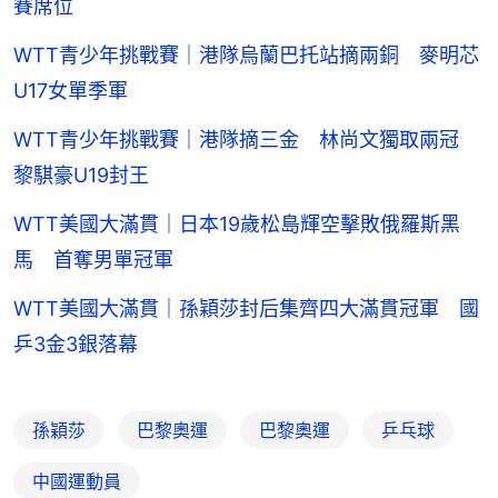
賽席位
WTT青少年挑戰賽｜港隊烏蘭巴托站摘兩銅 麥明芯
U17女單季軍
WTT青少年挑戰賽｜港隊摘三金 林尚文獨取兩冠
黎騏豪U19封王
WTT美國大滿貫｜日本19歲松島輝空擊敗俄羅斯黑
馬 首奪男單冠軍
WTT美國大滿貫｜孫穎莎封后集齊四大滿貫冠軍 國
乒3金3銀落幕
孫穎莎
巴黎奧運
巴黎奧運
乒乓球
中國運動員