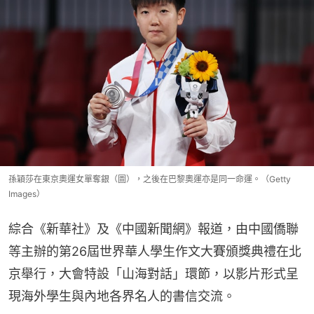
孫穎莎在東京奧運女單奪銀（圖），之後在巴黎奧運亦是同一命運。（Getty
Images）
綜合《新華社》及《中國新聞網》報道，由中國僑聯
等主辦的第26屆世界華人學生作文大賽頒獎典禮在北
京舉行，大會特設「山海對話」環節，以影片形式呈
現海外學生與內地各界名人的書信交流。