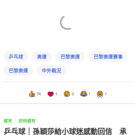
乒乓球
奧運
巴黎奧運
巴黎奧運賽事
巴黎奧運
中外戰況
74
1
0
1
1
體育
即時體育
乒乓球｜孫穎莎給小球迷感動回信 承