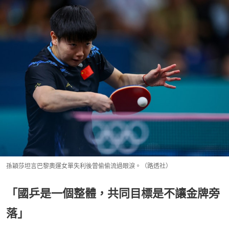
孫穎莎坦言巴黎奧運女單失利後曾偷偷流過眼淚。（路透社）
「國乒是一個整體，共同目標是不讓金牌旁
落」