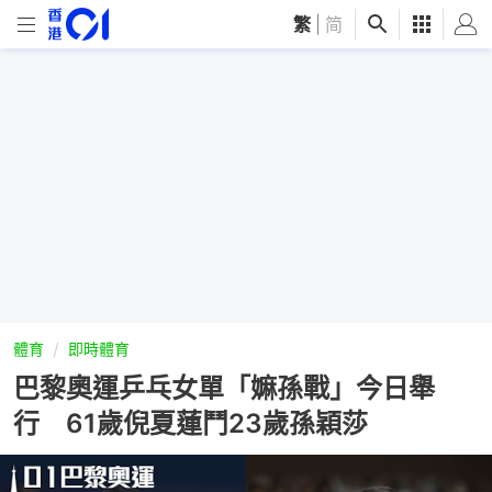
繁
|
简
體育
即時體育
巴黎奧運乒乓女單「嫲孫戰」今日舉
行 61歲倪夏蓮鬥23歲孫穎莎