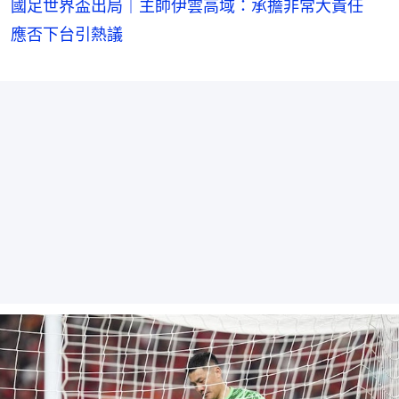
國足世界盃出局｜主帥伊雲高域：承擔非常大責任
應否下台引熱議