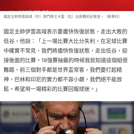
國足主帥伊雲高域（中）與門將王大雷（右）出席賽前記者會。（新華社）
國足主帥伊雲高域表示要盡快恢復狀態，走出大敗的
低谷，他說：「上一場比賽大比分失利，在足球比賽
中確實不常見，我們將儘快恢復狀態，走出低谷，迎
接後面的比賽。18強賽抽籤的時候我就知道這個組很
難踢，前三個對手都是世界盃常客，我們要打起精
神，巴林和印尼的實力都不容小覷，我們絕不能放
鬆。希望用一場精彩的比賽回報球迷。」