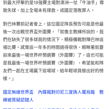
到最大抨擊的是18強賽主場對澳洲一仗「牛油手」導
致失球，加上全場未有撲救，成國足落敗罪人。
對巴林賽前記者會上，這位國足隊長預告可能是他最
後一次出戰世界盃外圍賽，「就像主教練所說的，我
們在缺失了很多球員的情況下，積極備戰對陣巴林這
場比賽。感覺這一年多的時間過得很快，眼瞅著就要
迎來最後一場世界杯預選賽（外圍賽）了，這也可能
是我最後一場世界杯預選賽（外圍賽），希望能和隊
友們一起在主場贏下這場球，給年輕球員做出好的榜
樣。」
國足無緣世界盃 內媒揭對印尼三度換人擺烏龍 教
練被質疑認錯人