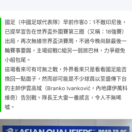
國足（中國足球代表隊）早前作客0：1不敵印尼後，
已提早宣告在世界盃外圍賽第三圈（又稱：18強賽）
出局，再次無緣世界盃決賽周，不過今晚尚餘最後一
輪賽事要踢，主場迎戰C組另一弱旅巴林，力爭避免
小組包尾。
這場看來可有可無之戰，外界看來只是看看國足能否
挽回一點面子，然而卻可能是不少球員以至盛傳下台
的主帥伊雲高域（Branko Ivanković，內地譯伊萬科
維奇）告別戰。隊長王大雷一番感言，令人不無唏
噓。