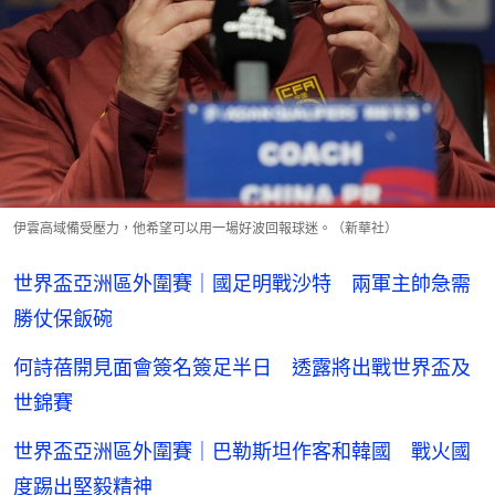
伊雲高域備受壓力，他希望可以用一場好波回報球迷。（新華社）
世界盃亞洲區外圍賽｜國足明戰沙特 兩軍主帥急需
勝仗保飯碗
何詩蓓開見面會簽名簽足半日 透露將出戰世界盃及
世錦賽
世界盃亞洲區外圍賽｜巴勒斯坦作客和韓國 戰火國
度踢出堅毅精神