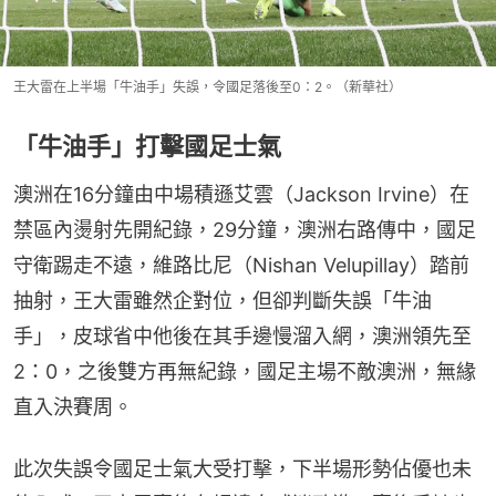
王大雷在上半場「牛油手」失誤，令國足落後至0：2。（新華社）
「牛油手」打擊國足士氣
澳洲在16分鐘由中場積遜艾雲（Jackson Irvine）在
禁區內燙射先開紀錄，29分鐘，澳洲右路傳中，國足
守衛踢走不遠，維路比尼（Nishan Velupillay）踏前
抽射，王大雷雖然企對位，但卻判斷失誤「牛油
手」，皮球省中他後在其手邊慢溜入網，澳洲領先至
2：0，之後雙方再無紀錄，國足主場不敵澳洲，無緣
直入決賽周。
此次失誤令國足士氣大受打擊，下半場形勢佔優也未