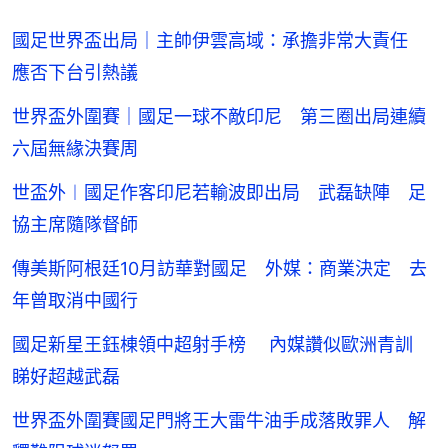
國足世界盃出局｜主帥伊雲高域：承擔非常大責任
應否下台引熱議
世界盃外圍賽｜國足一球不敵印尼 第三圈出局連續
六屆無緣決賽周
世盃外︱國足作客印尼若輸波即出局 武磊缺陣 足
協主席隨隊督師
傳美斯阿根廷10月訪華對國足 外媒：商業決定 去
年曾取消中國行
國足新星王鈺棟領中超射手榜 內媒讚似歐洲青訓
睇好超越武磊
世界盃外圍賽國足門將王大雷牛油手成落敗罪人 解