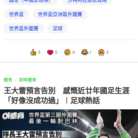
國足（中國足球隊）
沙特阿拉伯足球隊
世界盃
世界盃亞洲區外圍賽
世界盃外圍賽
足球
5
0
0
1
0
體育
即時體育
王大雷預言告別 感慨近廿年國足生涯
「好像沒成功過」︱足球熱話