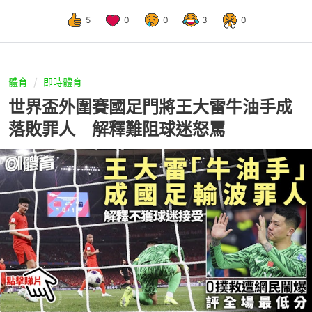
5
0
0
3
0
體育
即時體育
世界盃外圍賽國足門將王大雷牛油手成
落敗罪人 解釋難阻球迷怒罵