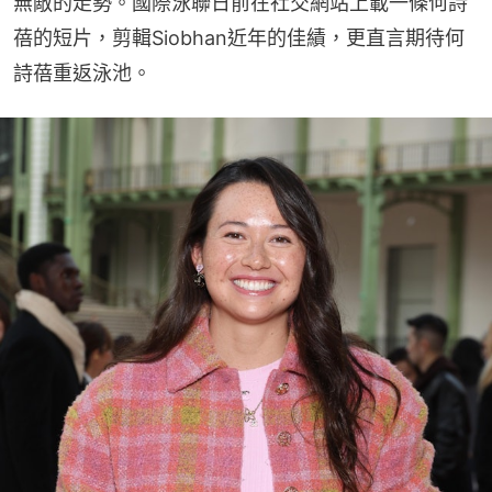
無敵的走勢。國際泳聯日前在社交網站上載一條何詩
蓓的短片，剪輯Siobhan近年的佳績，更直言期待何
詩蓓重返泳池。