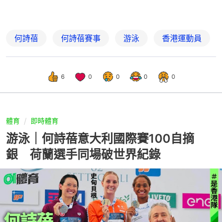
何詩蓓
何詩蓓賽事
游泳
香港運動員
6
0
0
0
0
體育
即時體育
游泳｜何詩蓓意大利國際賽100自摘
銀 荷蘭選手同場破世界紀錄