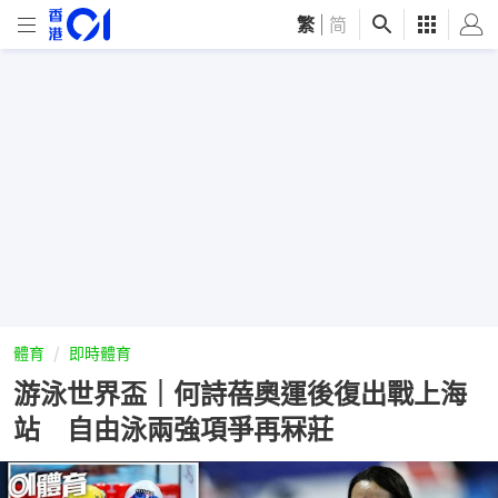
繁
|
简
體育
即時體育
游泳世界盃｜何詩蓓奧運後復出戰上海
站 自由泳兩強項爭再冧莊