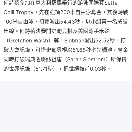
何詩蓓參加在意大利羅馬舉行的游泳國際賽Sette 
Colli Trophy，先在強項200米自由泳奪金，其後轉戰
100米自由泳，初賽游出54.43秒，以小組第一名成績
出線。何詩蓓決賽鬥史甸貝根及美國泳手禾殊
（Gretchen Walsh）等，Siobhan游出52.52秒，打
破大會紀錄，可惜史甸貝根以51.68秒率先觸池，奪金
同時打破瑞典名將絲祖唐（Sarah Sjostrom）所保持
的世界紀錄（51.71秒），把世績推前0.03秒。