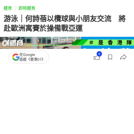
體育
即時體育
游泳｜何詩蓓以欖球與小朋友交流 將
赴歐洲寓賽於操備戰亞運
6
在Google
追蹤《香港01》
撰文：
趙子晉
出版：
2026-03-28 19:39
更新：
2026-03-28 20:32