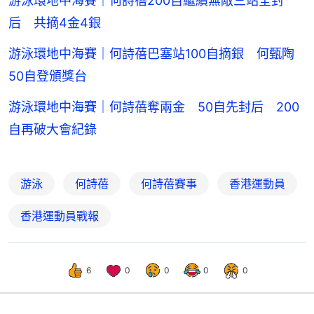
游泳環地中海賽｜何詩蓓200自繼續無敵三站全封
后 共摘4金4銀
游泳環地中海賽｜何詩蓓巴塞站100自摘銀 何甄陶
50自登頒獎台
游泳環地中海賽｜何詩蓓奪兩金 50自先封后 200
自再破大會紀錄
游泳
何詩蓓
何詩蓓賽事
香港運動員
香港運動員戰報
6
0
0
0
0