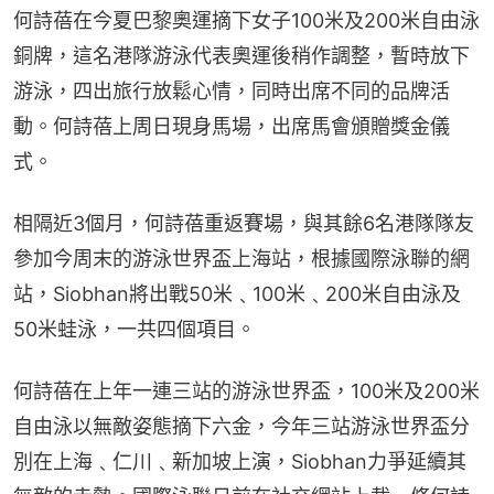
何詩蓓在今夏巴黎奧運摘下女子100米及200米自由泳
銅牌，這名港隊游泳代表奧運後稍作調整，暫時放下
游泳，四出旅行放鬆心情，同時出席不同的品牌活
動。何詩蓓上周日現身馬場，出席馬會頒贈獎金儀
式。
相隔近3個月，何詩蓓重返賽場，與其餘6名港隊隊友
參加今周末的游泳世界盃上海站，根據國際泳聯的網
站，Siobhan將出戰50米﹑100米﹑200米自由泳及
50米蛙泳，一共四個項目。
何詩蓓在上年一連三站的游泳世界盃，100米及200米
自由泳以無敵姿態摘下六金，今年三站游泳世界盃分
別在上海﹑仁川﹑新加坡上演，Siobhan力爭延續其