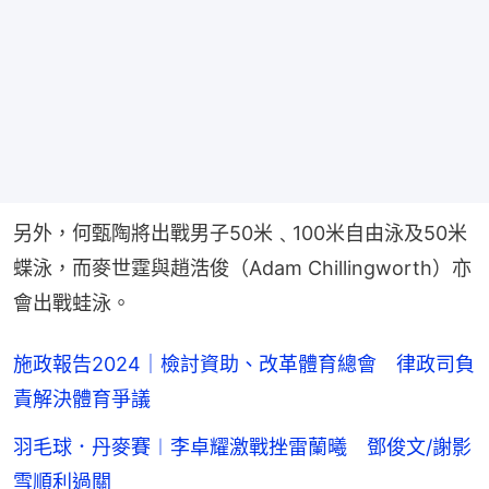
另外，何甄陶將出戰男子50米﹑100米自由泳及50米
蝶泳，而麥世霆與趙浩俊（Adam Chillingworth）亦
會出戰蛙泳。
施政報告2024｜檢討資助、改革體育總會 律政司負
責解決體育爭議
羽毛球．丹麥賽︱李卓耀激戰挫雷蘭曦 鄧俊文/謝影
雪順利過關