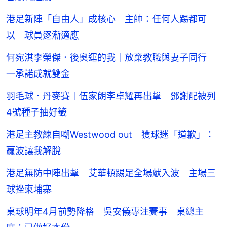
港足新陣「自由人」成核心 主帥：任何人踢都可
以 球員逐漸適應
何宛淇李榮傑．後奧運的我｜放棄教職與妻子同行
一承諾成就雙金
羽毛球．丹麥賽︱伍家朗李卓耀再出擊 鄧謝配被列
4號種子抽好籤
港足主教練自嘲Westwood out 獲球迷「道歉」：
贏波讓我解脫
港足無防中陣出擊 艾華頓踢足全場獻入波 主場三
球挫柬埔寨
桌球明年4月前勢降格 吳安儀專注賽事 桌總主