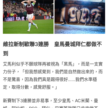
維拉新制歐聯3連勝 皇馬曼城拜仁都做不
到
艾馬利似乎不願球隊再被視為「黑馬」，而是一支實
力份子，「但我想感覺到，我們是自然做出來的，而
不是驚喜，因為我們真是踢得很好……我們水準穩
定，取得分數，感覺舒服。」
新賽制下3連勝並非易事，至少皇馬、AC米蘭、曼