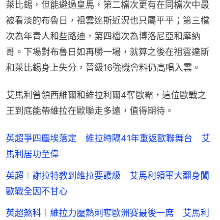
萊比錫，但能避過皇馬，第二檔次更有在同檔次中最
被看淡的布魯日，祖雲達斯近況也只屬平平；第三檔
次為年青人和些路迪，第四檔次為博洛尼亞和摩納
哥。下場對布魯日如再勝一場，就算之後在祖雲達斯
和萊比錫身上失分，晉級16強機會料仍高唱入雲。
艾馬利曾領西維爾和維拉利爾4奪歐霸，這位歐戰之
王到底能帶維拉在歐聯走多遠，值得期待。
英超爭四塵埃落定 維拉時隔41年重返歐聯舞台 艾
馬利居功至偉
英超︱謝拉特教到維拉要護級 艾馬利領軍大翻身闖
歐戰全因不甘心
英超煞科︱維拉力壓熱刺奪歐洲賽最後一席 艾馬利