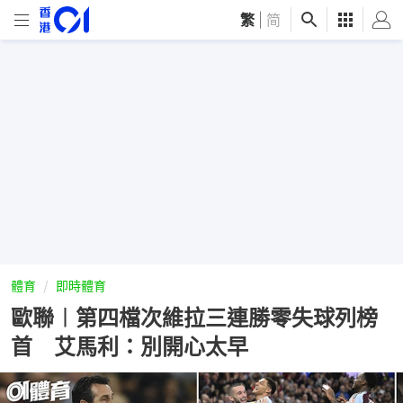
繁
|
简
體育
即時體育
歐聯︱第四檔次維拉三連勝零失球列榜
首 艾馬利：別開心太早