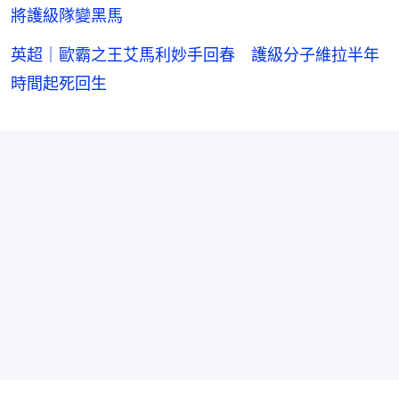
將護級隊變黑馬
英超｜歐霸之王艾馬利妙手回春 護級分子維拉半年
時間起死回生