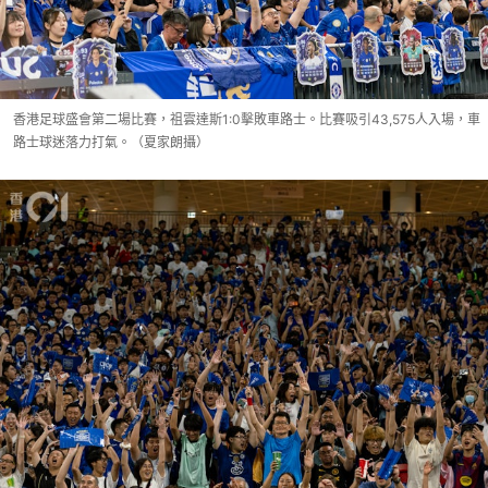
香港足球盛會第二場比賽，祖雲達斯1:0擊敗車路士。比賽吸引43,575人入場，車
路士球迷落力打氣。（夏家朗攝）