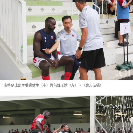
南華足球部主委盧健生（中）與前鋒禾達（左）。（袁志浩攝）