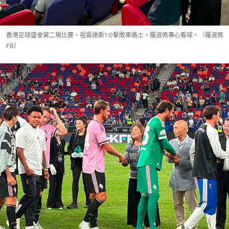
香港足球盛會第二場比賽，祖雲達斯1:0擊敗車路士。羅淑佩專心看球。（羅淑佩
FB）