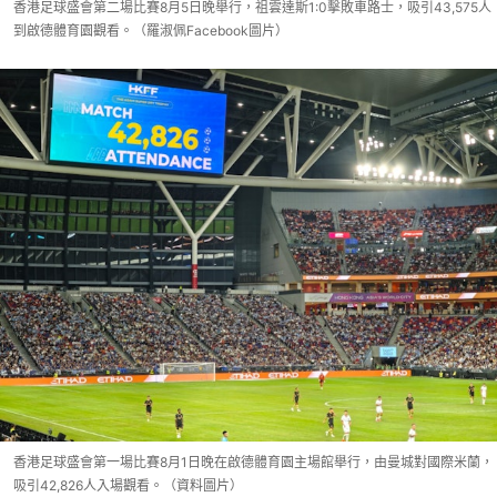
香港足球盛會第二場比賽8月5日晚舉行，祖雲達斯1:0擊敗車路士，吸引43,575人
到啟德體育園觀看。（羅淑佩Facebook圖片）
香港足球盛會第一場比賽8月1日晚在啟德體育園主場館舉行，由曼城對國際米蘭，
吸引42,826人入場觀看。（資料圖片）