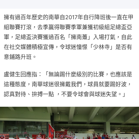
擁有過百年歷史的南華自2017年自行降班後一直在甲
組聯賽打滾，去季贏得聯賽季軍兼獲初級組足總盃亞
軍，足總盃決賽獲過百名「擁南躉」入場打氣，自此
在社交媒體積極宣傳，令球迷憧憬「少林寺」是否有
意鋪路升班。
盧健生回應指：「無論踢什麼級別的比賽，也應該是
這種態度，南華球迷很擁戴我們，球員就要踢好波，
認真對待、拚搏一點 ，不要令球會與球迷失望。」