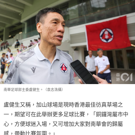
南華足球部主委盧健生。（袁志浩攝）
盧健生又稱，加山球場是現時香港最佳彷真草場之
一，期望可在此舉辦更多足球比賽，「銅鑼灣屬市中
心，方便球迷入場，又可增加大家對南華會的歸屬
感，帶動比賽氛圍。」