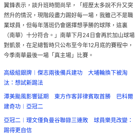
翼鋒表示，談升班時間尚早，「經歷太多說不升又突
然升的情況，現階段盡力踢好每一場，我雖己不是職
業球員，但每年落班仍會選擇想爭勝的球隊，這裏
（南華）十分符合。」南華下月24日會再於加山球場
對凱景，在足總暫時只公布至今年12月底的賽程中，
今季南華最後一場「真主場」比賽。
高級組銀牌︱傑志兩後備兵建功 大埔輪換下被淘
汰：想試新踢法
潭美颱風影響延期 東方作客菲律賓取首勝 巴科爾
建奇功︱亞冠二
亞冠二︱理文僅負曼谷聯錄三連敗 球員樂見改變：
踢得更自信