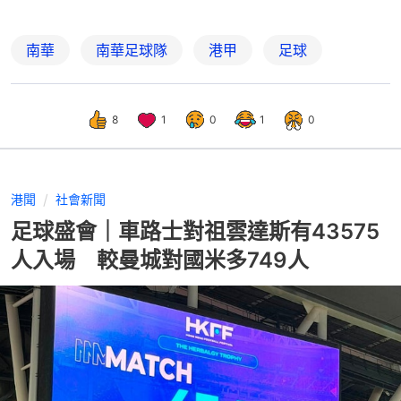
南華
南華足球隊
港甲
足球
8
1
0
1
0
港聞
社會新聞
足球盛會｜車路士對祖雲達斯有43575
人入場 較曼城對國米多749人