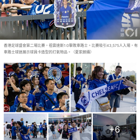
香港足球盛會第二場比賽，祖雲達斯1:0擊敗車路士。比賽吸引43,575人入場，有
車路士球迷展示球員卡造型的打氣物品。（夏家朗攝）
+
6