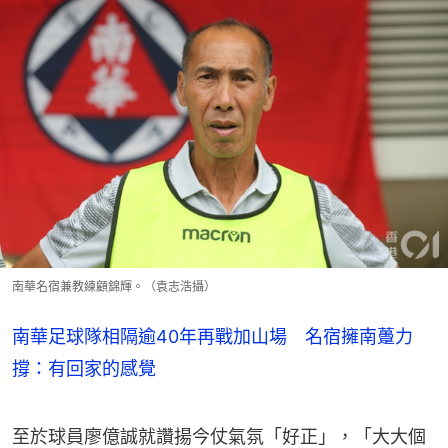
南華名宿兼教練顧錦輝。（袁志浩攝）
南華足球隊相隔逾40年再戰加山場 名宿擁南躉力
撐：有回家的感覺
至於球員廖億誠就讚揚今仗氣氛「好正」，「大大個