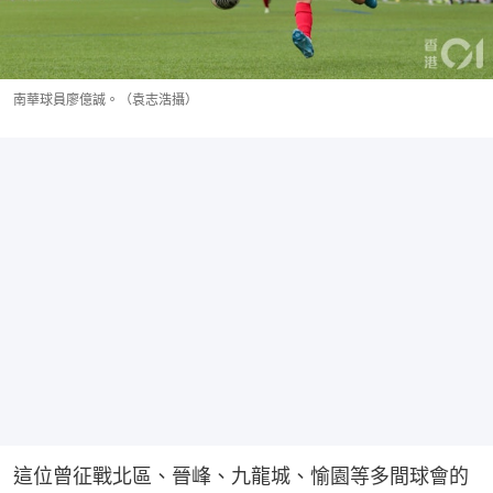
南華球員廖億誠。（袁志浩攝）
這位曾征戰北區、晉峰、九龍城、愉園等多間球會的