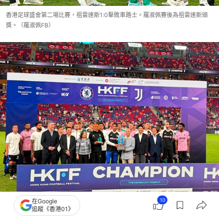
香港足球盛會第二場比賽，祖雲達斯1:0擊敗車路士。羅淑佩賽後為祖雲達斯頒
獎。（羅淑佩FB）
10
在Google
追蹤《香港01》
香港足球盛會第二場比賽，祖雲達斯1:0擊敗車路士。羅淑佩賽後為祖雲達斯頒