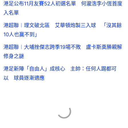
港足公布11月友賽52人初選名單 何瀧浩李小恆首度
入名單
港超聯︱理文破北區 艾華頓炮製三入球 「沒其餘
10人也贏不到」
港超聯︱大埔挫傑志跨季19場不敗 盧卡斯奠勝親解
修身之謎
港足新陣「自由人」成核心 主帥：任何人踢都可
以 球員逐漸適應