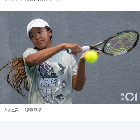
大坂直美。（廖雁雄攝）