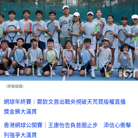
（廖雁雄攝）
網球年終賽︱鄭欽文首出戰央視破天荒買版權直播
獎金勝大滿貫
香港網球公開賽｜王康怡告負首圈止步 添信心衝擊
列強爭大滿貫