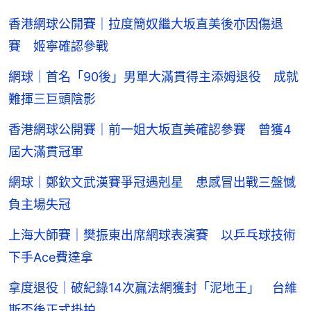
香港網球公開賽｜拉度簡奴繼大坂直美後亦因傷退
賽 姬寧確認參戰
網球｜首名「90後」男單大滿貫得主添姆退役 成就
難揮三巨頭陰影
香港網球公開賽｜前一姐大坂直美確認參賽 曾獲4
屆大滿貫冠軍
網球｜鄭欽文武漢賽爭冠遇剋星 患感冒出戰三盤憾
負主場失冠
上海大師賽｜樊振東出席網球表演賽 以乒乓球技術
下手Ace費達拿
拿度退役｜破紀錄14次贏法網獲封「泥地王」 台維
斯盃後正式掛拍