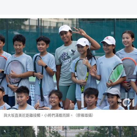
與大坂直美近距離接觸，小將們滿載而歸。（廖雁雄攝）