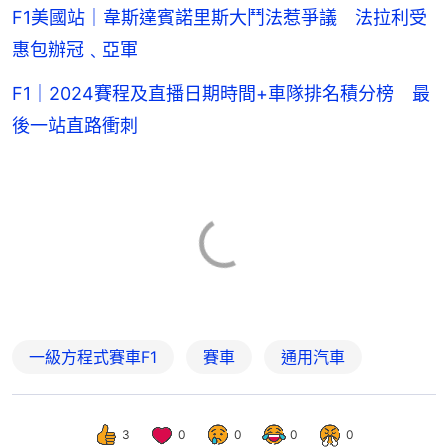
F1美國站｜韋斯達賓諾里斯大鬥法惹爭議 法拉利受
惠包辦冠﹑亞軍
F1｜2024賽程及直播日期時間+車隊排名積分榜 最
後一站直路衝刺
一級方程式賽車F1
賽車
通用汽車
3
0
0
0
0