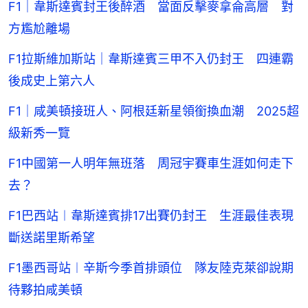
F1｜韋斯達賓封王後醉酒 當面反擊麥拿侖高層 對
方尷尬離場
F1拉斯維加斯站｜韋斯達賓三甲不入仍封王 四連霸
後成史上第六人
F1｜咸美頓接班人、阿根廷新星領銜換血潮 2025超
級新秀一覽
F1中國第一人明年無班落 周冠宇賽車生涯如何走下
去？
F1巴西站︱韋斯達賓排17出賽仍封王 生涯最佳表現
斷送諾里斯希望
F1墨西哥站︱辛斯今季首排頭位 隊友陸克萊卻說期
待夥拍咸美頓