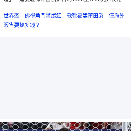
世界盃｜佛得角門將爆紅！戰靴福建莆田製　僅海外
販售要幾多錢？