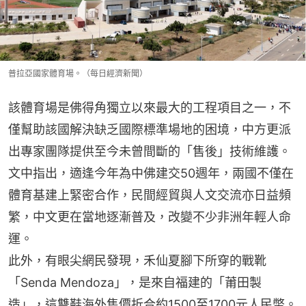
普拉亞國家體育場。（每日經濟新聞）
該體育場是佛得角獨立以來最大的工程項目之一，不
僅幫助該國解決缺乏國際標準場地的困境，中方更派
出專家團隊提供至今未曾間斷的「售後」技術維護。
文中指出，適逢今年為中佛建交50週年，兩國不僅在
體育基建上緊密合作，民間經貿與人文交流亦日益頻
繁，中文更在當地逐漸普及，改變不少非洲年輕人命
運。
此外，有眼尖網民發現，禾仙夏腳下所穿的戰靴
「Senda Mendoza」，是來自福建的「莆田製
造」，這雙鞋海外售價折合約1500至1700元人民幣。