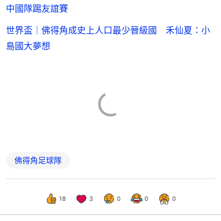
中國隊踢友誼賽
世界盃｜佛得角成史上人口最少晉級國 禾仙夏：小
島國大夢想
佛得角足球隊
18
3
0
0
0