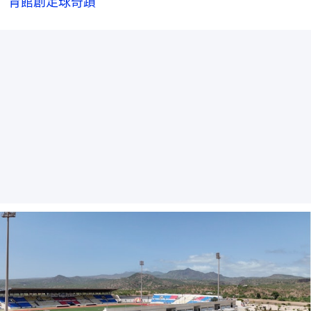
育館創足球奇蹟