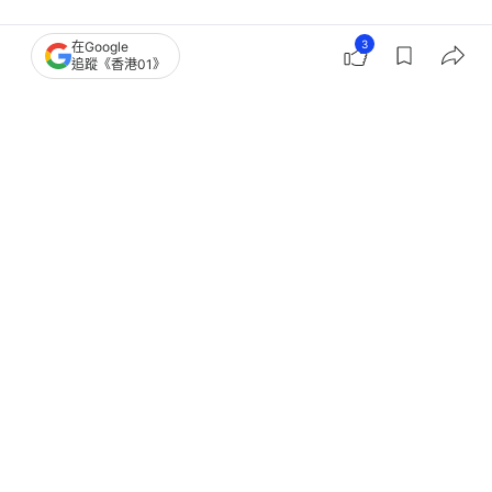
3
在Google
體育
即時體育
追蹤《香港01》
F1︱韋斯達賓再次怒轟新賽制 變成
Mario Kart終會摧毀賽車運動
撰文：
吳慕兒
出版：
2026-03-15 23:06
更新：
2026-03-15 23:31