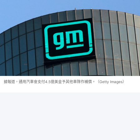
據報道，通用汽車會支付4.5億美金予其他車隊作補償。（Getty Images）