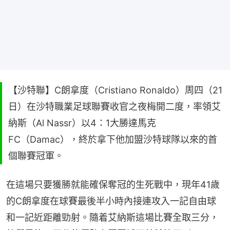
【沙特聯】C朗拿度（Cristiano Ronaldo）周四（21
日）在沙特職業足球聯賽收官之夜梅開二度，率領艾
納斯（Al Nassr）以4：1大勝達馬克
FC（Damac），終於拿下他加盟沙特球隊以來的首
個聯賽冠軍。
在這場只要獲勝就能確保奪冠的生死戰中，現年41歲
的C朗拿度在球賽最後半小時內接連攻入一記自由球
和一記近距離勁射。隨着艾納斯這場比賽全取三分，