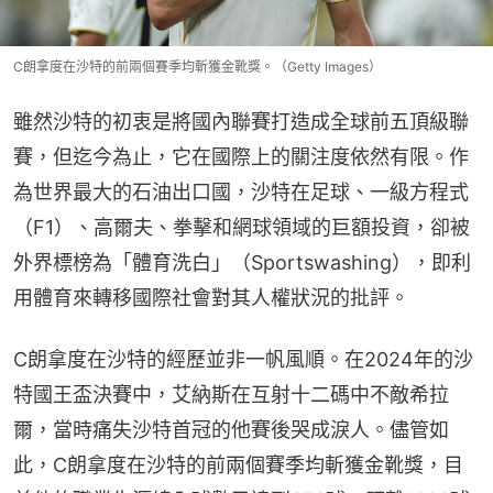
C朗拿度在沙特的前兩個賽季均斬獲金靴獎。（Getty Images）
雖然沙特的初衷是將國內聯賽打造成全球前五頂級聯
賽，但迄今為止，它在國際上的關注度依然有限。作
為世界最大的石油出口國，沙特在足球、一級方程式
（F1）、高爾夫、拳擊和網球領域的巨額投資，卻被
外界標榜為「體育洗白」（Sportswashing），即利
用體育來轉移國際社會對其人權狀況的批評。
C朗拿度在沙特的經歷並非一帆風順。在2024年的沙
特國王盃決賽中，艾納斯在互射十二碼中不敵希拉
爾，當時痛失沙特首冠的他賽後哭成淚人。儘管如
此，C朗拿度在沙特的前兩個賽季均斬獲金靴獎，目