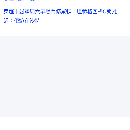
英超｜曼聯周六早場鬥修咸頓 坦赫格回擊C朗批
評：佢遠在沙特