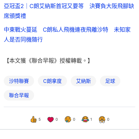
亞冠盃2｜C朗艾納斯首冠又要等 決賽負大阪飛腳缺
席頒獎禮
中東戰火蔓延 C朗私人飛機連夜飛離沙特 未知家
人是否同機隨行
【本文獲《聯合早報》授權轉載。】
沙特聯賽
C朗拿度
艾納斯
足球
聯合早報
5
0
0
1
0