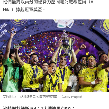
他們最終以兩分的優勢力壓同城死敵希拉爾（Al 
Hilal）捧起冠軍獎盃。
艾納斯以4：1大勝達馬克FC奪下聯賽冠軍。（Getty Images）
沙特聯艾納斯以4：1大勝達馬克FC：