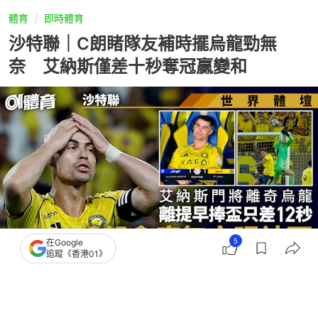
體育
即時體育
沙特聯｜C朗睹隊友補時擺烏龍勁無
奈 艾納斯僅差十秒奪冠贏變和
5
在Google
追蹤《香港01》
撰文：
胡卉忻
出版：
2026-05-13 12:13
更新：
2026-05-13 14:07