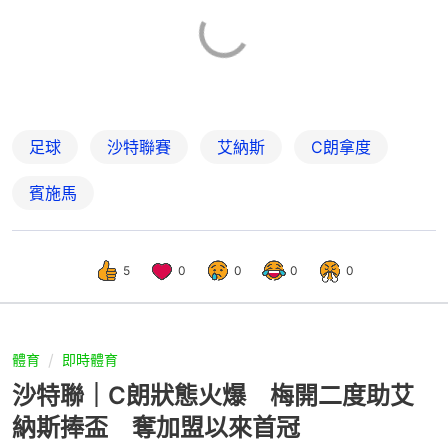
足球
沙特聯賽
艾納斯
C朗拿度
賓施馬
5
0
0
0
0
體育
即時體育
沙特聯｜C朗狀態火爆 梅開二度助艾
納斯捧盃 奪加盟以來首冠