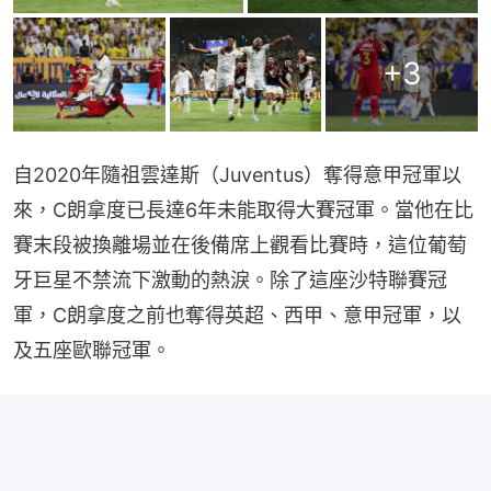
+
3
自2020年隨祖雲達斯（Juventus）奪得意甲冠軍以
來，C朗拿度已長達6年未能取得大賽冠軍。當他在比
賽末段被換離場並在後備席上觀看比賽時，這位葡萄
牙巨星不禁流下激動的熱淚。除了這座沙特聯賽冠
軍，C朗拿度之前也奪得英超、西甲、意甲冠軍，以
及五座歐聯冠軍。