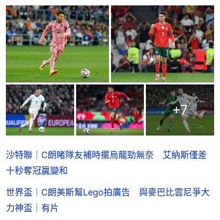
+
7
沙特聯｜C朗睹隊友補時擺烏龍勁無奈 艾納斯僅差
十秒奪冠贏變和
世界盃｜C朗美斯幫Lego拍廣告 與麥巴比雲尼爭大
力神盃｜有片