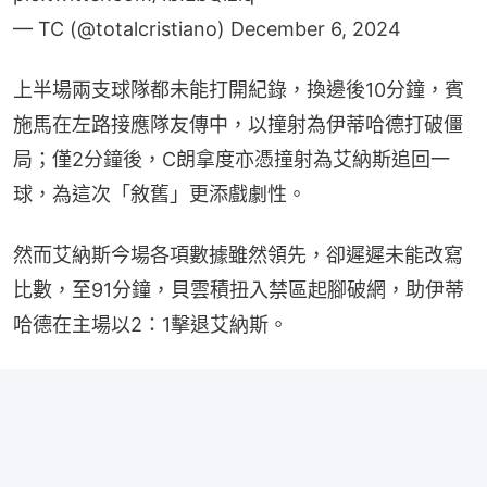
— TC (@totalcristiano)
December 6, 2024
上半場兩支球隊都未能打開紀錄，換邊後10分鐘，賓
施馬在左路接應隊友傳中，以撞射為伊蒂哈德打破僵
局；僅2分鐘後，C朗拿度亦憑撞射為艾納斯追回一
球，為這次「敘舊」更添戲劇性。
然而艾納斯今場各項數據雖然領先，卻遲遲未能改寫
比數，至91分鐘，貝雲積扭入禁區起腳破網，助伊蒂
哈德在主場以2：1擊退艾納斯。