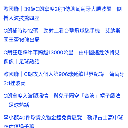
歐國聯｜39歲C朗拿度2射1傳助葡萄牙大勝波蘭 倒
掛入波技驚四座
C朗補時炒12碼 勁射上看台擊飛球迷手機 艾納斯
國王盃16強出局
C朗狂迷踩單車跨越13000公里 由中國遠赴沙特見
偶像｜足球熱話
歐國聯｜C朗攻入個人第906球延續世界紀錄 葡萄牙
3:1挫波蘭
C朗拿度入波顯溫情 與兒子隔空「合演」帽子戲法
｜足球熱話
李小龍40件珍貴文物金鐘免費展覽 勒邦占士高中球
衣估值過千萬