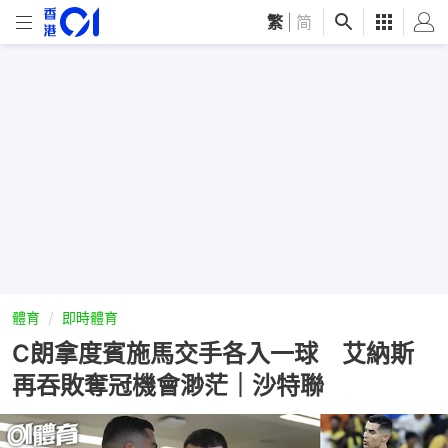
繁
|
简
體育
即時體育
C朗拿度賓施馬交手各入一球 艾納斯
再吞敗奪冠機會渺茫｜沙特聯