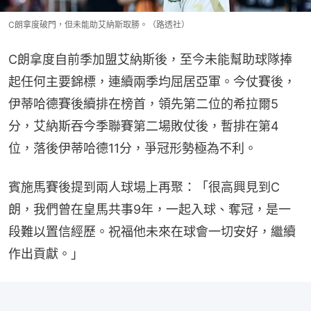
C朗拿度破門，但未能助艾納斯取勝。（路透社）
C朗拿度自前季加盟艾納斯後，至今未能幫助球隊捧
起任何主要錦標，連續兩季均屈居亞軍。今仗賽後，
伊蒂哈德賽後續排在榜首，領先第二位的希拉爾5
分，艾納斯吞今季聯賽第二場敗仗後，暫排在第4
位，落後伊蒂哈德11分，爭冠形勢極為不利。
賓施馬賽後提到兩人球場上再聚：「很高興見到C
朗，我們曾在皇馬共事9年，一起入球、奪冠，是一
段難以置信經歷。祝福他未來在球會一切安好，繼續
作出貢獻。」