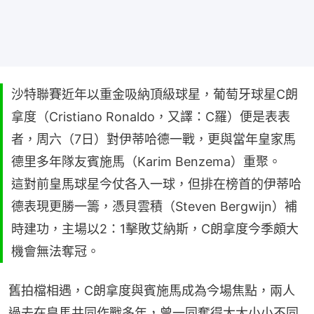
沙特聯賽近年以重金吸納頂級球星，葡萄牙球星C朗
拿度（Cristiano Ronaldo，又譯：C羅）便是表表
者，周六（7日）對伊蒂哈德一戰，更與當年皇家馬
德里多年隊友賓施馬（Karim Benzema）重聚。
這對前皇馬球星今仗各入一球，但排在榜首的伊蒂哈
德表現更勝一籌，憑貝雲積（Steven Bergwijn）補
時建功，主場以2：1擊敗艾納斯，C朗拿度今季頗大
機會無法奪冠。
舊拍檔相遇，C朗拿度與賓施馬成為今場焦點，兩人
過去在皇馬共同作戰多年，曾一同奪得大大小小不同