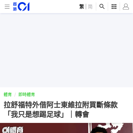
繁
|
简
體育
即時體育
拉舒福特外借阿士東維拉附買斷條款
「我只是想踢足球」｜轉會