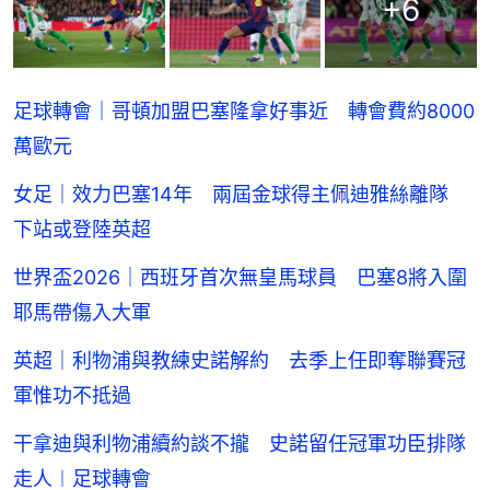
+
6
足球轉會｜哥頓加盟巴塞隆拿好事近 轉會費約8000
萬歐元
女足｜效力巴塞14年 兩屆金球得主佩迪雅絲離隊
下站或登陸英超
世界盃2026｜西班牙首次無皇馬球員 巴塞8將入圍
耶馬帶傷入大軍
英超｜利物浦與教練史諾解約 去季上任即奪聯賽冠
軍惟功不抵過
干拿迪與利物浦續約談不攏 史諾留任冠軍功臣排隊
走人︱足球轉會