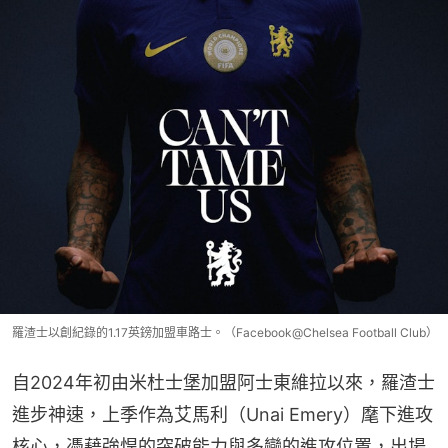
羅渣士以創紀錄的1.17英鎊加盟車路士。（Facebook@Chelsea Football Club）
自2024年初由米杜士堡加盟阿士東維拉以來，羅渣士
進步神速，上季作為艾馬利（Unai Emery）麾下進攻
核心，憑藉強悍的突破能力與多變的進攻位置，出場