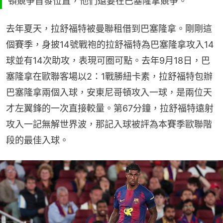
頓競爭首發位置，他們還要在巴塞隆拿競爭。
去年夏天，拉舒福特被曼聯租借到巴塞隆拿。剛剛這
個賽季，身披14號戰袍的拉舒福特為巴塞隆拿攻入14
球並有14次助攻，表現可圈可點。去年9月18日，巴
塞隆拿在歐聯客場以2：1戰勝紐卡素，拉舒福特包辦
巴塞隆拿兩個入球，安東尼哥頓攻入一球，是兩位天
才左翼鋒的一次直接較量。第67分鐘，拉舒福特遠射
攻入一記無解世界波，那記入球被評為本賽季歐聯階
段的最佳入球。