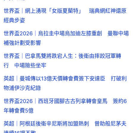
世界盃｜網上湧現「女版夏蘭特」 瑞典網紅神還原
經典步姿
世界盃2026｜烏拉圭中場烏加迪左膝重創 曼聯中場
補強計劃受影響
世界盃｜巴拿馬雙將跌宕人生：後衛由摔跤冠軍轉
行 中場險些坐牢
英超｜曼城傳以13億天價轉會費簽下安達臣 打破利
物浦伊沙克紀錄
世界盃2026｜西班牙國腳古古列拿轉會皇馬 簽約6
年轉會費5億
英超｜阿根廷後衛辛尼斯將加盟熱刺 曾助般尼茅夫