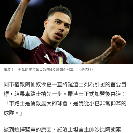
羅渣士上季幫助維拉奪英超前4及歐霸盃冠軍。（路透社）
同市宿敵阿仙奴今夏一直將羅渣士列為引援的首要目
標，結果車路士搶先一步。羅渣士正式加盟後喜道：
「車路士是倫敦最大的球會，是我從小已非常仰慕的
球隊。」
談到選擇藍軍的原因，羅渣士坦言主帥沙比阿朗素