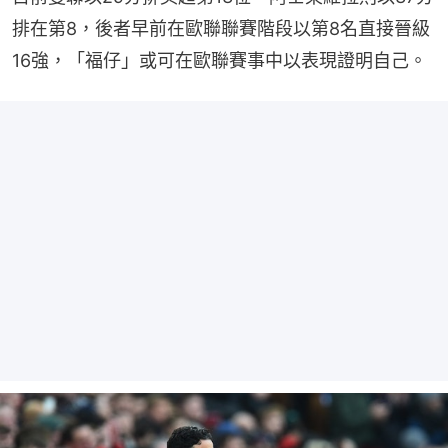
排在第8，後者早前在歐聯聯賽階段以第8名直接晉級
16強，「福仔」或可在歐聯賽事中以表現證明自己。