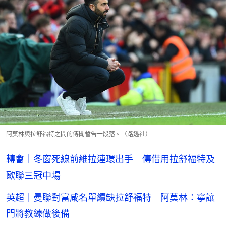
阿莫林與拉舒福特之間的傳聞暫告一段落。（路透社）
轉會｜冬窗死線前維拉連環出手 傳借用拉舒福特及
歐聯三冠中場
英超｜曼聯對富咸名單續缺拉舒福特 阿莫林：寧讓
門將教練做後備