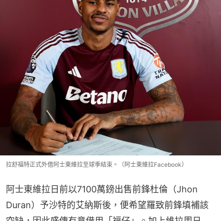
拉舒福特正式外借阿士東維拉至球季結束。（阿士東維拉Facebook）
阿士東維拉日前以7100萬鎊出售前鋒杜倫（Jhon 
Duran）予沙特的艾納斯後，便希望羅致前鋒填補該
空缺，因此盛傳有意借用「福仔」。加上維拉周日