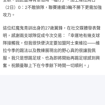
（2日）0：2不敵狼隊，聯賽連續3輪不勝下更需加強
攻力。
這位紅魔鬼青訓出身的27歲翼鋒，在社交媒體發表聲
明，感謝兩支球隊促成今次交易：「幸運地有幾支球
隊接觸我，但我很快便決定要加盟阿士東維拉——維
拉今季的踢法以及教練展現出的野心真的很讓我佩
服。我只是想踢足球、也為即將開始再踢足球感到興
奮。祝願曼聯上下在今季餘下時間一切順利。」