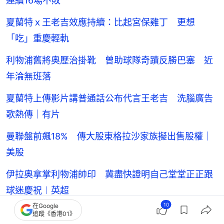
連續16場不敗
夏蘭特ｘ王老吉效應持續：比起宮保雞丁 更想
「吃」重慶輕軌
利物浦舊將奧歷治掛靴 曾助球隊奇蹟反勝巴塞 近
年淪無班落
夏蘭特上傳影片講普通話公布代言王老吉 洗腦廣告
歌熱傳｜有片
曼聯盤前飆18% 傳大股東格拉沙家族擬出售股權｜
美股
伊拉奧拿掌利物浦帥印 冀盡快證明自己堂堂正正跟
球迷慶祝︱英超
10
在Google
追蹤《香港01》