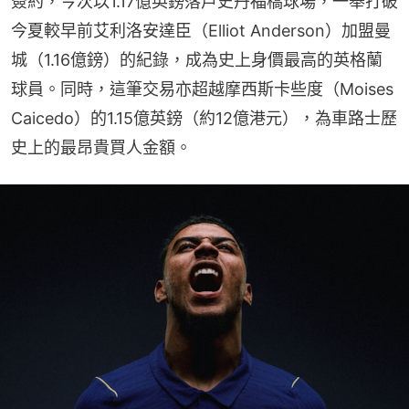
簽約，今次以1.17億英鎊落戶史丹福橋球場，一舉打破
今夏較早前艾利洛安達臣（Elliot Anderson）加盟曼
城（1.16億鎊）的紀錄，成為史上身價最高的英格蘭
球員。同時，這筆交易亦超越摩西斯卡些度（Moises 
Caicedo）的1.15億英鎊（約12億港元），為車路士歷
史上的最昂貴買人金額。