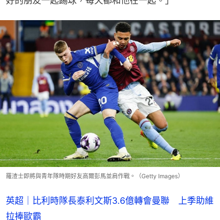
好的朋友一起踢球，每天都和他在一起。」
羅渣士即將與青年隊時期好友高爾彭馬並肩作戰。（Getty Images）
英超｜比利時隊長泰利文斯3.6億轉會曼聯 上季助維
拉捧歐霸