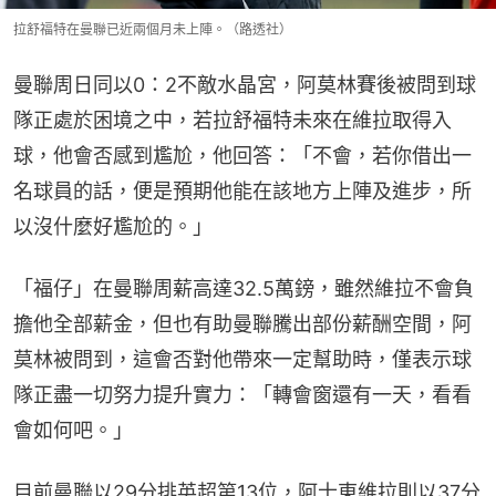
拉舒福特在曼聯已近兩個月未上陣。（路透社）
曼聯周日同以0：2不敵水晶宮，阿莫林賽後被問到球
隊正處於困境之中，若拉舒福特未來在維拉取得入
球，他會否感到尷尬，他回答：「不會，若你借出一
名球員的話，便是預期他能在該地方上陣及進步，所
以沒什麼好尷尬的。」
「福仔」在曼聯周薪高達32.5萬鎊，雖然維拉不會負
擔他全部薪金，但也有助曼聯騰出部份薪酬空間，阿
莫林被問到，這會否對他帶來一定幫助時，僅表示球
隊正盡一切努力提升實力：「轉會窗還有一天，看看
會如何吧。」
目前曼聯以29分排英超第13位，阿士東維拉則以37分