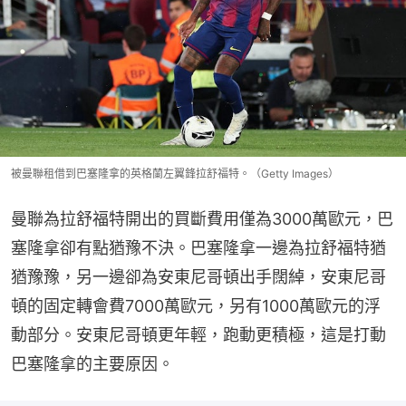
被曼聯租借到巴塞隆拿的英格蘭左翼鋒拉舒福特。（Getty Images）
曼聯為拉舒福特開出的買斷費用僅為3000萬歐元，巴
塞隆拿卻有點猶豫不決。巴塞隆拿一邊為拉舒福特猶
猶豫豫，另一邊卻為安東尼哥頓出手闊綽，安東尼哥
頓的固定轉會費7000萬歐元，另有1000萬歐元的浮
動部分。安東尼哥頓更年輕，跑動更積極，這是打動
巴塞隆拿的主要原因。