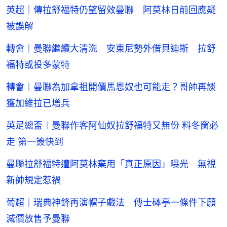
英超｜傳拉舒福特仍望留效曼聯 阿莫林日前回應疑
被誤解
轉會｜曼聯繼續大清洗 安東尼勢外借貝迪斯 拉舒
福特或投多蒙特
轉會︱曼聯為加拿祖開價馬恩奴也可能走？哥帥再談
獲加維拉已增兵
英足總盃︱曼聯作客阿仙奴拉舒福特又無份 料冬窗必
走 第一簽快到
曼聯拉舒福特遭阿莫林棄用「真正原因」曝光 無視
新帥規定惹禍
葡超｜瑞典神鋒再演帽子戲法 傳士砵亭一條件下願
減價放售予曼聯