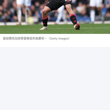
曼紐爾烏加迪替曼聯追和後慶祝。（Getty Images）