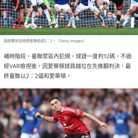
曼紐爾烏加迪替曼聯追成2：2。（Getty Images）
補時階段，曼聯禁區內犯規，球證一度判12碼，不過
經VAR檢視後，因愛華頓球員越位在先推翻判決，最
終曼聯以2：2逼和愛華頓。