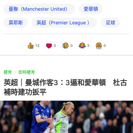
曼聯（Manchester United）
愛華頓
莫耶斯
英超（Premier League ）
足球
13
0
0
3
0
體育
即時體育
英超｜曼城作客3：3逼和愛華頓 杜古
補時建功扳平