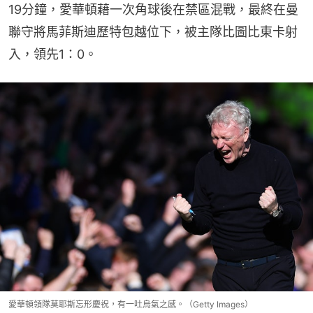
19分鐘，愛華頓藉一次角球後在禁區混戰，最終在曼
聯守將馬菲斯迪歷特包越位下，被主隊比圖比東卡射
入，領先1：0。
愛華頓領隊莫耶斯忘形慶祝，有一吐烏氣之感。（Getty Images）