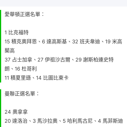
愛華頓正選名單：
1 比克福特
15 積克奧拜恩、6 達高斯基、32 班夫韋迪、19 米高
蘭高
37 占士加拿、27 伊祖沙古爾、29 謝斯柏連史特
朗、16 杜哥利
11 積夏里遜、14 比圖比東卡
曼聯正選名單：
24 奧拿拿
20 達洛治、3 馬沙拉奧、5 哈利馬古尼、4 馬菲斯迪