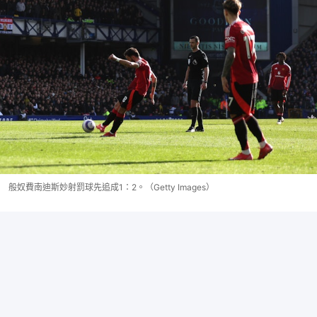
般奴費南迪斯妙射罰球先追成1：2。（Getty Images）