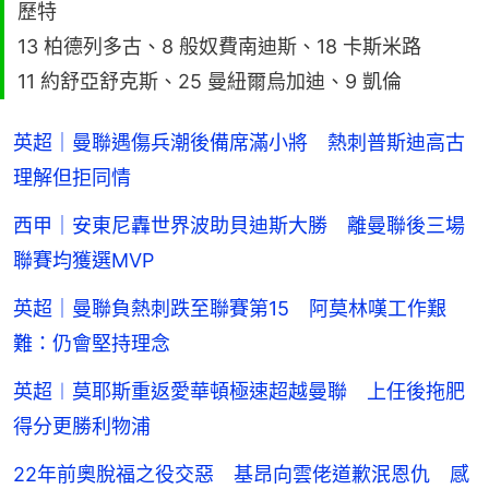
歷特
13 柏德列多古、8 般奴費南迪斯、18 卡斯米路
11 約舒亞舒克斯、25 曼紐爾烏加迪、9 凱倫
英超｜曼聯遇傷兵潮後備席滿小將 熱刺普斯迪高古
理解但拒同情
西甲｜安東尼轟世界波助貝迪斯大勝 離曼聯後三場
聯賽均獲選MVP
英超｜曼聯負熱刺跌至聯賽第15 阿莫林嘆工作艱
難：仍會堅持理念
英超︱莫耶斯重返愛華頓極速超越曼聯 上任後拖肥
得分更勝利物浦
22年前奧脫福之役交惡 基昂向雲佬道歉泯恩仇 感