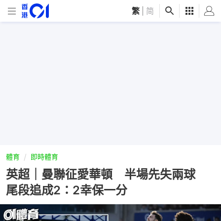
繁
|
简
體育
即時體育
英超｜曼聯征愛華頓 半場先失兩球
尾段追成2：2幸保一分