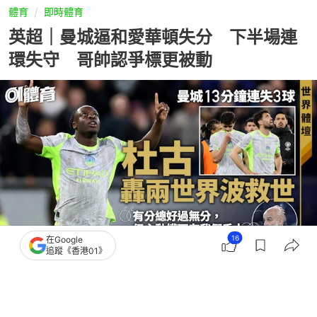
體育
即時體育
英超｜曼城逼和愛華頓失分 下半場連
環失守 哥帥認爭標更被動
16
在Google
追蹤《香港01》
撰文：
趙子晉
出版：
2026-05-05 13:06
更新：
2026-05-05 14:11