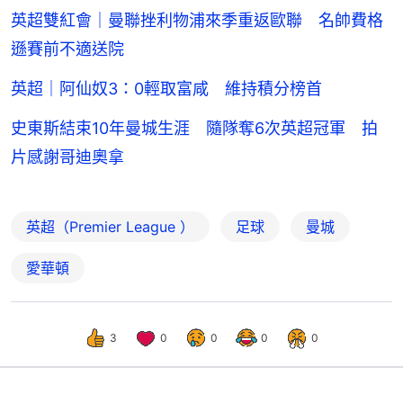
英超雙紅會｜曼聯挫利物浦來季重返歐聯 名帥費格
遜賽前不適送院
英超｜阿仙奴3：0輕取富咸 維持積分榜首
史東斯結束10年曼城生涯 隨隊奪6次英超冠軍 拍
片感謝哥迪奧拿
英超（Premier League ）
足球
曼城
愛華頓
3
0
0
0
0