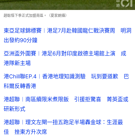
趙聡悟下季正式加盟南區。（夏家朗攝）
東亞足球錦標賽︱港足7月赴韓國龍仁戰決賽周 明洞
出發約90分鐘
亞洲盃外圍賽︱港足6月對印度啟德主場館上演 成
港隊新主場
港Chill聯EP.4︱香港地理知識測驗 玩到要道歉 巴
科爾反轉香港
港超聯︱南區續限米煮限飯 引援拒驚喜 菁英盃或
研新形式
港超聯︱理文左閘一扭五跑足半場轟金球：生涯最
佳 挫東方升次席