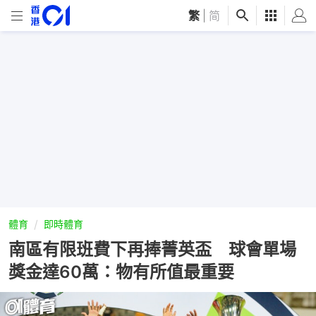
繁
|
简
體育
即時體育
南區有限班費下再捧菁英盃 球會單場
獎金達60萬：物有所值最重要