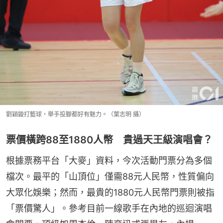
劉穎鏇打籃球，舉手投腳都好有魅力。（葉志明 攝）
票價橫跨88至1880人幣 貴過天王級演唱會？
根據票務平台「大麥」資料，今次活動門票分為多個
檔次。最平的「山頂位」僅需88元人民幣，性質偏向
大眾化娛樂；然而，最貴的1880元人民幣門票則被指
「票價驚人」。參考目前一線歌手在內地的巡迴演唱