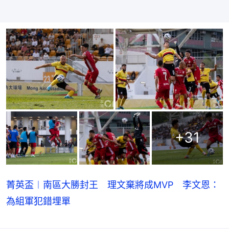
+
31
菁英盃︱南區大勝封王 理文棄將成MVP 李文恩：
為組軍犯錯埋單