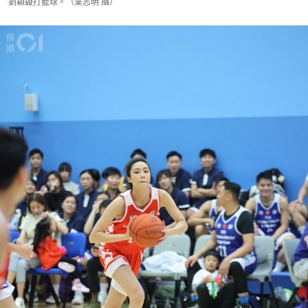
劉穎鏇打籃球。（葉志明 攝）