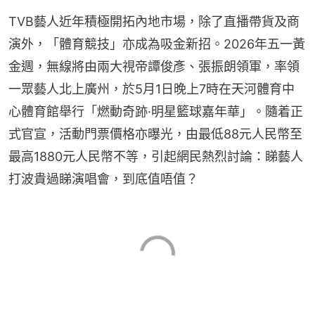
TVB藝人近年積極開拓內地市場，除了直播帶貨及商
演外，「體育競技」亦成為吸金新招。2026年五一黃
金週，無線將由兩大視帝譚俊彥、張振朗領軍，率領
一眾藝人北上廣州，於5月1日晚上7時在天河體育中
心體育館舉行「燃動奇跡·明星籃球嘉年華」。隨着正
式官宣，活動門票價格亦曝光，由最低88元人民幣至
最高1880元人民幣不等，引起網民熱烈討論：睇藝人
打波貴過睇演唱會，到底值唔值？