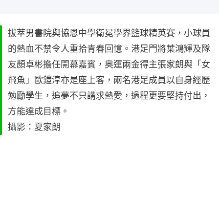
拔萃男書院與協恩中學衛冕學界籃球精英賽，小球員
的熱血不禁令人重拾青春回憶。港足門將葉鴻輝及隊
友顏卓彬擔任開幕嘉賓，奧運兩金得主張家朗與「女
飛魚」歐鎧淳亦是座上客，兩名港足成員以自身經歷
勉勵學生，追夢不只講求熱愛，過程更要堅持付出，
方能達成目標。
攝影：夏家朗