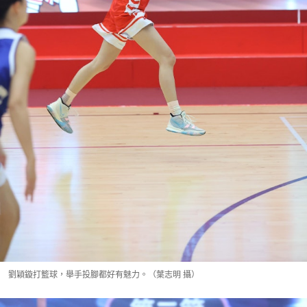
劉穎鏇打籃球，舉手投腳都好有魅力。（葉志明 攝）