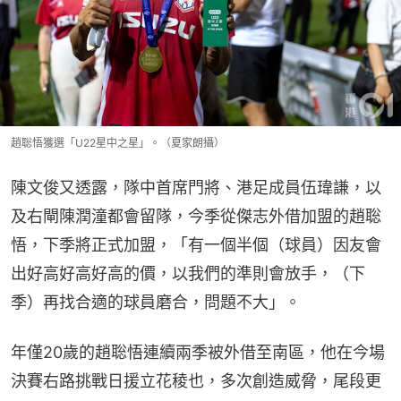
趙聡悟獲選「U22星中之星」。（夏家朗攝）
陳文俊又透露，隊中首席門將、港足成員伍瑋謙，以
及右閘陳潤潼都會留隊，今季從傑志外借加盟的趙聡
悟，下季將正式加盟，「有一個半個（球員）因友會
出好高好高好高的價，以我們的準則會放手，（下
季）再找合適的球員磨合，問題不大」。
年僅20歲的趙聡悟連續兩季被外借至南區，他在今場
決賽右路挑戰日援立花稜也，多次創造威脅，尾段更