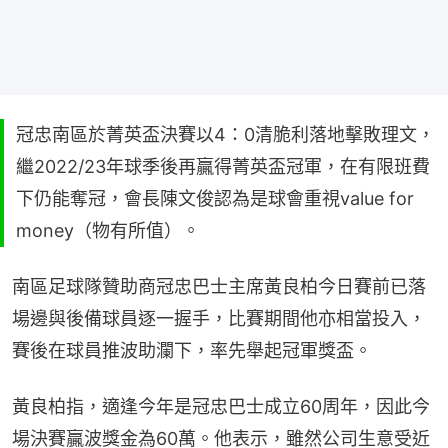
冠忠南區於菁英盃決賽以4：0清脆利落地擊敗理文，
繼2022/23年球季後再贏得菁英盃冠軍，在有限班費
下仍能奪冠，會長陳文俊認為是球會重視value for
money（物有所值）。
南區足球隊贊助商冠忠巴士主席黃良柏今日賽前已落
場邊與後備球員逐一握手，比賽期間他亦相當投入，
賽後在球員推波助瀾下，率先舉起冠軍獎盃。
黃良柏指，適逢今年是冠忠巴士成立60周年，因此今
場決賽贏波獎金為60萬。他表示，雖然公司生意受近