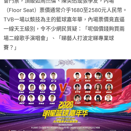
會門票，頂級如周杰倫、陳奕迅或張學友，內場
（Floor Seat）票價通常介乎1680至2580元人民幣。
TVB一場以競技為主的籃球嘉年華，內場票價竟直逼
一線天王級別，令不少網民質疑：「呢個價錢夠買兩
場二線歌手演唱會」、「睇藝人打波定睇專業球
賽？」