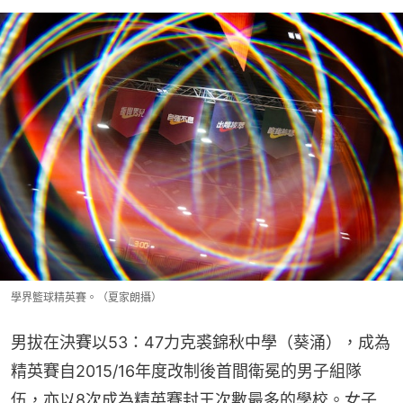
學界籃球精英賽。（夏家朗攝）
男拔在決賽以53：47力克裘錦秋中學（葵涌），成為
精英賽自2015/16年度改制後首間衛冕的男子組隊
伍，亦以8次成為精英賽封王次數最多的學校。女子