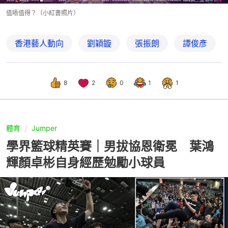
值唔值得？（小紅書照片）
香港藝人動向
劉穎鏇
張振朗
譚俊彥
8
2
0
1
1
體育
Jumper
學界籃球精英賽｜男拔協恩衛冕 葉鴻
輝顏卓彬自身經歷勉勵小球員