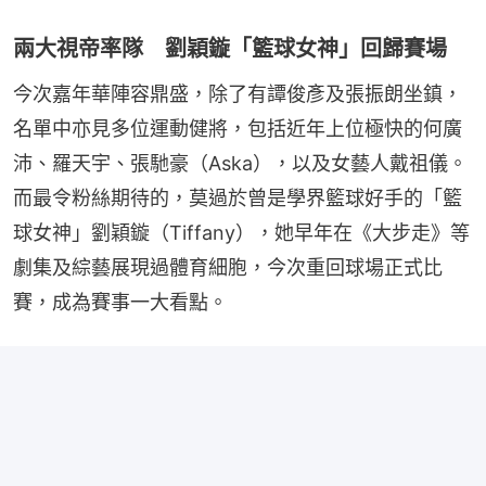
兩大視帝率隊 劉穎鏇「籃球女神」回歸賽場
今次嘉年華陣容鼎盛，除了有譚俊彥及張振朗坐鎮，
名單中亦見多位運動健將，包括近年上位極快的何廣
沛、羅天宇、張馳豪（Aska），以及女藝人戴祖儀。
而最令粉絲期待的，莫過於曾是學界籃球好手的「籃
球女神」劉穎鏇（Tiffany），她早年在《大步走》等
劇集及綜藝展現過體育細胞，今次重回球場正式比
賽，成為賽事一大看點。