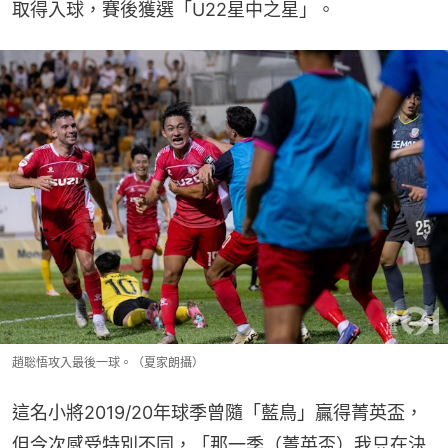
取得入球，賽後獲選「U22星中之星」。
趙聡悟攻入最後一球。（夏家朗攝）
這名小將2019/20年球季曾隨「藍鳥」贏得菁英盃，
但今次感受特別不同，「那一季（菁英盃）我只在決