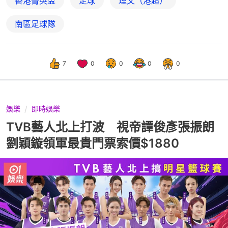
香港菁英盃
足球
理文（港超）
南區足球隊
7
0
0
0
0
娛樂
即時娛樂
TVB藝人北上打波 視帝譚俊彥張振朗
劉穎鏇領軍最貴門票索價$1880