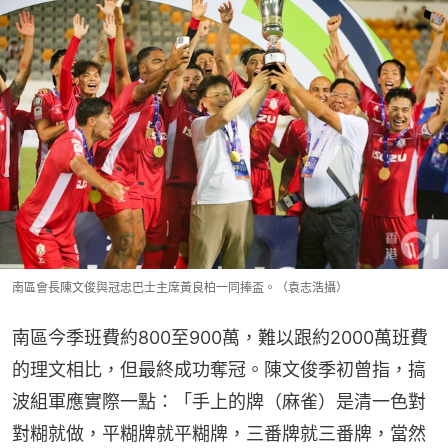
南區會長陳文俊與冠忠巴士主席黃良柏一同捧盃。（袁志浩攝）
南區今季班費約800至900萬，難以跟約2000萬班費
的理文相比，但最終成功奪冠。陳文俊季初曾指，搞
波組軍應實際一點：「手上的牌（麻雀）是清一色對
對糊就做，平糊牌就平糊牌，三番牌就三番牌，當然