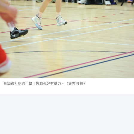
劉穎鏇打籃球，舉手投腳都好有魅力。（葉志明 攝）