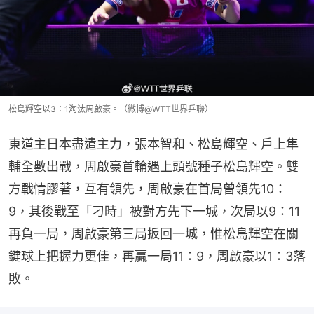
松島輝空以3：1淘汰周啟豪。（微博@WTT世界乒聯）
東道主日本盡遣主力，張本智和、松島輝空、戶上隼
輔全數出戰，周啟豪首輪遇上頭號種子松島輝空。雙
方戰情膠著，互有領先，周啟豪在首局曾領先10：
9，其後戰至「刁時」被對方先下一城，次局以9：11
再負一局，周啟豪第三局扳回一城，惟松島輝空在關
鍵球上把握力更佳，再贏一局11：9，周啟豪以1：3落
敗。