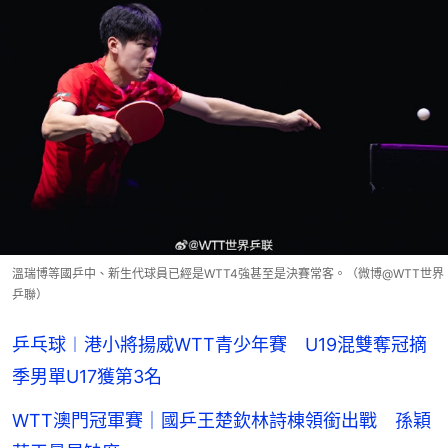
溫瑞博等國乒中、新生代球員已經是WTT4強甚至是決賽常客。（微博@WTT世界
乒聯）
乒乓球︱港小將揚威WTT青少年賽 U19混雙奪冠摘
季男單U17獲第3名
WTT澳門冠軍賽｜國乒王楚欽林詩棟領銜出戰 孫穎