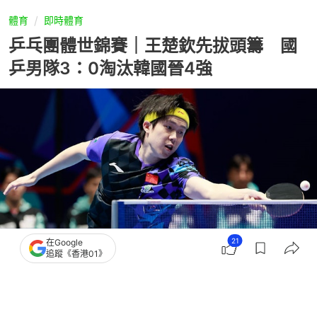
體育
即時體育
乒乓團體世錦賽｜王楚欽先拔頭籌 國
乒男隊3：0淘汰韓國晉4強
21
在Google
追蹤《香港01》
撰文：
新華網
出版：
2026-05-09 14:59
更新：
2026-05-09 15:03