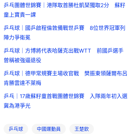
乒乓團體世錦賽｜港隊取首勝杜凱琹獨取2分 蘇籽
童上寶貴一課
乒乓球｜國乒啟程倫敦備戰世乒賽 8位世界冠軍列
陣力爭衛冕
乒乓球｜方博將代表哈薩克出戰WTT 前國乒選手
曾稱被強逼退役
乒乓球｜德甲常規賽主場收官戰 樊振東領薩爾布呂
肯勝雲達不萊梅
乒乓｜17歲蘇籽童首戰團體世錦賽 入隊兩年初入選
冀為港爭光
乒乓球
中國運動員
王楚欽