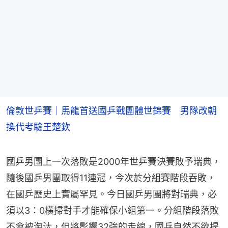
倫敦世乒賽｜馬龍首送國乒戰團體世錦賽 男隊改朝
換代考驗王楚欽
國乒男團上一次落敗是2000年世乒賽決賽敗予瑞典，
隨後國乒男團取得11連冠，今次於分組賽階段吞敗，
在國乒歷史上實屬罕見。今日國乒男團將對瑞典，必
須以3：0橫掃對手才能確保小組第一。分組階段落敗
不會被淘汰，但將影響32強的走線，國乒自然不欲提