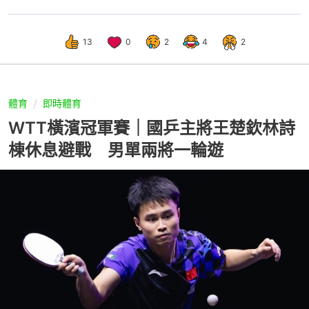
13
0
2
4
2
體育
即時體育
WTT橫濱冠軍賽｜國乒主將王楚欽林詩
棟休息避戰 男單兩將一輪遊