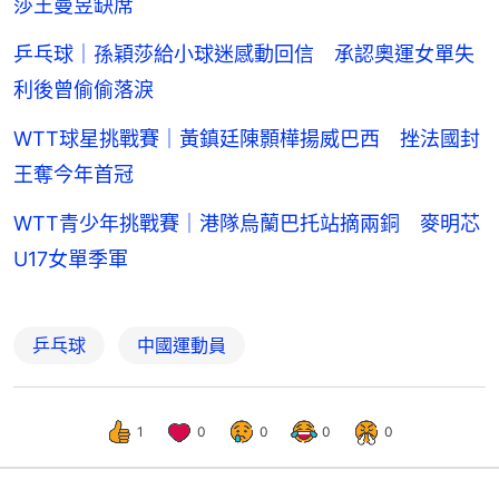
莎王曼昱缺席
乒乓球｜孫穎莎給小球迷感動回信 承認奧運女單失
利後曾偷偷落淚
WTT球星挑戰賽｜黃鎮廷陳顥樺揚威巴西 挫法國封
王奪今年首冠
WTT青少年挑戰賽｜港隊烏蘭巴托站摘兩銅 麥明芯
U17女單季軍
乒乓球
中國運動員
1
0
0
0
0