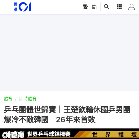
繁
|
简
體育
即時體育
乒乓團體世錦賽｜王楚欽輪休國乒男團
爆冷不敵韓國 26年來首敗