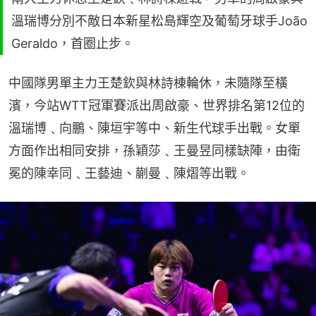
溫瑞博分別不敵日本新星松島輝空及葡萄牙球手João
Geraldo，首圈止步。
中國隊男單主力王楚欽與林詩棟輪休，未隨隊至橫
濱，今站WTT冠軍賽派出周啟豪、世界排名第12位的
溫瑞博﹑向鵬、陳垣宇等中、新生代球手出戰。女單
方面作出相同安排，孫穎莎﹑王曼昱同樣缺陣，由衛
冕的陳幸同﹑王藝迪、蒯曼﹑陳熠等出戰。