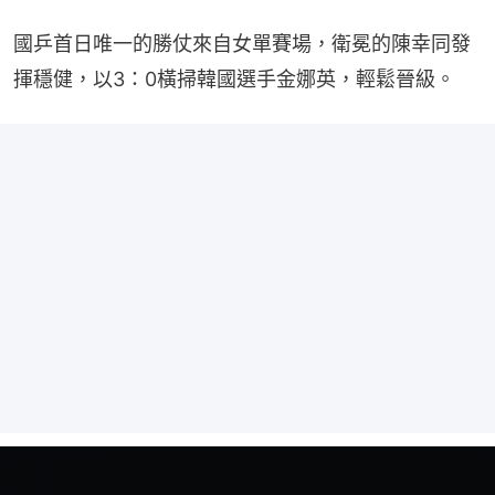
國乒首日唯一的勝仗來自女單賽場，衛冕的陳幸同發
揮穩健，以3：0橫掃韓國選手金娜英，輕鬆晉級。