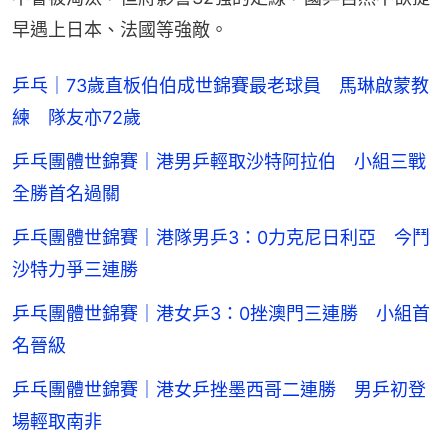
早遇上日本、法國等強敵。
乒乓｜73歲直板伯伯成世錦賽最老球員 馬琳啟蒙教
練 隊友亦72歲
乒乓團體世錦賽｜港男乒輕取沙特阿拉伯 小組三戰
全勝首名過關
乒乓團體世錦賽｜港隊男乒3：0力克尼日利亞 今鬥
沙特力爭三連勝
乒乓團體世錦賽｜港女乒3：0挫澳門三連勝 小組首
名晉級
乒乓團體世錦賽｜港女乒挫墨西哥二連勝 男乒初登
場輕取南非