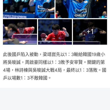
+
1
此後國乒陷入被動，梁靖崑先以1：3輸給韓國19歲小
將吳晙誠，周啟豪同樣以1：3敗予安宰賢。關鍵的第
4場，林詩棟與吳晙誠大戰4局，最終以1：3落敗。國
乒以場數1：3不敵韓國。