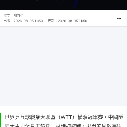
撰文：
胡卉忻
出版：
2026-08-05 11:50
更新：
2026-08-05 11:50
世界乒乓球職業大聯盟（WTT）橫濱冠軍賽，中國隊
兩大主力休息王楚欽﹑林詩棟避戰，男單的周啟豪與