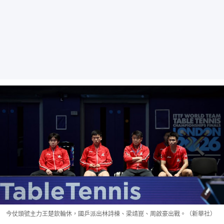
今仗頭號主力王楚欽輪休，國乒派出林詩棟、梁靖崑、周啟豪出戰。（新華社）