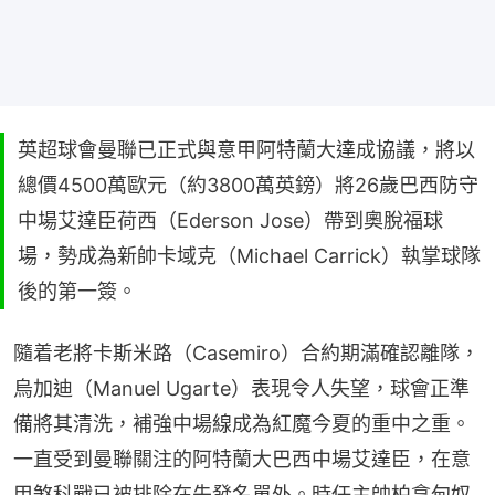
英超球會曼聯已正式與意甲阿特蘭大達成協議，將以
總價4500萬歐元（約3800萬英鎊）將26歲巴西防守
中場艾達臣荷西（Ederson Jose）帶到奧脫福球
場，勢成為新帥卡域克（Michael Carrick）執掌球隊
後的第一簽。
隨着老將卡斯米路（Casemiro）合約期滿確認離隊，
烏加迪（Manuel Ugarte）表現令人失望，球會正準
備將其清洗，補強中場線成為紅魔今夏的重中之重。
一直受到曼聯關注的阿特蘭大巴西中場艾達臣，在意
甲煞科戰已被排除在先發名單外。時任主帥柏拿甸奴