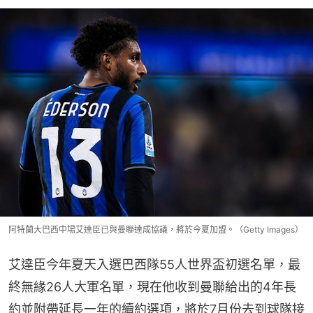
阿特蘭大巴西中場艾達臣已與曼聯達成協議，將於今夏加盟。（Getty Images）
艾達臣今年夏天入選巴西隊55人世界盃初選名單，最
終無緣26人大軍名單，現在他收到曼聯給出的4年長
約並附帶延長一年的續約選項，將於7月份去到球隊接