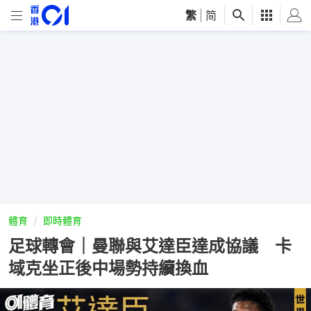
繁
|
简
體育
即時體育
足球轉會｜曼聯與艾達臣達成協議 卡
域克坐正後中場勢持續換血