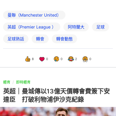
曼聯（Manchester United）
英超（Premier League ）
阿特蘭大
足球
足球熱話
轉會
轉會動態
8
0
0
2
0
體育
即時體育
英超｜曼城傳以13億天價轉會費簽下安
達臣 打破利物浦伊沙克紀錄