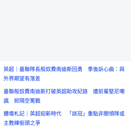
英超｜曼聯隊長般奴費南迪斯回勇 季後訴心曲：與
外界期望有落差
曼聯般奴費南迪斯打破英超助攻紀錄 遭前輩堅尼嘲
諷 掀隔空罵戰
體壇札記｜英超迎新時代 「談冠」重點非關領隊或
主教練銜頭之爭