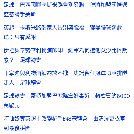
足球｜巴西國腳卡斯米路告別曼聯 傳將加盟國際邁
亞密聯手美斯
英超｜卡斯米路偕家人告別奧脫福 獲曼聯球迷歡
送：只有感謝
伊拉奧拿勢掌利物浦帥印 紅軍為何選他棄沙比阿朗
素？︱足球轉會
干拿迪與利物浦續約談不攏 史諾留任冠軍功臣排隊
走人︱足球轉會
足球轉會｜哥頓加盟巴塞隆拿好事近 轉會費約8000
萬歐元
阿仙奴奪英超︱改變槍手的8宗轉會 由清洗更衣室
到最後拼圖