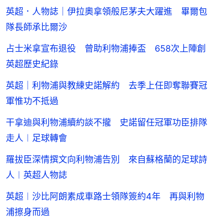
英超．人物誌｜伊拉奧拿領般尼茅夫大躍進 畢爾包
隊長師承比爾沙
占士米拿宣布退役 曾助利物浦捧盃 658次上陣創
英超歷史紀錄
英超｜利物浦與教練史諾解約 去季上任即奪聯賽冠
軍惟功不抵過
干拿迪與利物浦續約談不攏 史諾留任冠軍功臣排隊
走人︱足球轉會
羅拔臣深情撰文向利物浦告別 來自蘇格蘭的足球詩
人︱英超人物誌
英超︱沙比阿朗素成車路士領隊簽約4年 再與利物
浦擦身而過