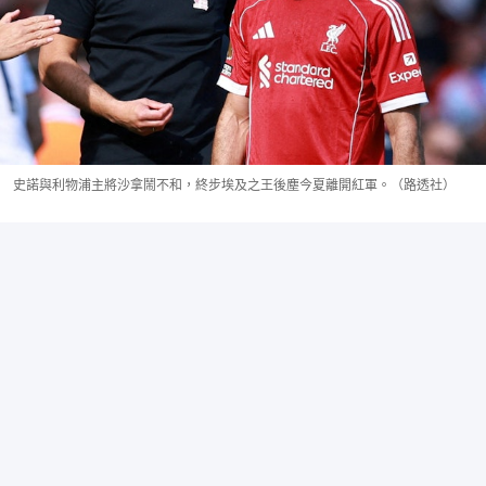
史諾與利物浦主將沙拿鬧不和，終步埃及之王後塵今夏離開紅軍。（路透社）