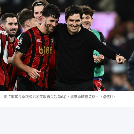
伊拉奧拿今季領般尼茅夫取得英超第6名，獲來季歐霸資格。（路透社）