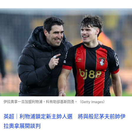
伊拉奧拿一旦加盟利物浦，料有助卻基斯回勇。（Getty Images）
英超｜利物浦鎖定新主帥人選 將與般尼茅夫前帥伊
拉奧拿展開談判