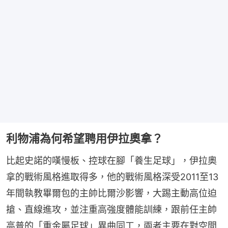
利物浦為何希望聘用伊拉奧拿？
比起史諾的嘆慢板、控球在腳「養生足球」，伊拉奧
拿的戰術風格進取得多，他的戰術風格深受2011至13
年間執教畢爾包的主帥比爾沙影響，大踢主動高位迫
搶、直線進攻，並注重高強度體能訓練，跟前任主帥
高普的「重金屬足球」異曲同工，兩者主要在對空間