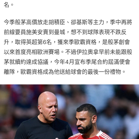
名。
今季般茅高價放走胡積臣、卻基斯等主力，季中再將
前線要員施美安賣到曼城，想不到球隊表現不跌反
升，取得英超第6名，獲來季歐霸資格，是般茅創會
以來首度亮相歐洲賽場。不過伊拉奧拿早前未能跟般
茅就續約達成協議，今年4月宣布季尾合約屆滿便會
離隊，歐霸資格成為他送給球會的最後一份禮物。