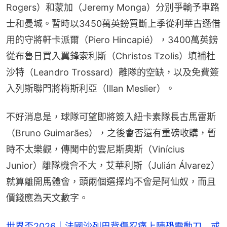
Rogers）和蒙加（Jeremy Monga）分別爭輸予車路
士和曼城。暫時以3450萬英鎊買斷上季從利華古遜借
用的守將軒卡派爾（Piero Hincapié），3400萬英鎊
從布魯日買入翼鋒索利斯（Christos Tzolis）填補杜
沙特（Leandro Trossard）離隊的空缺，以及免費簽
入列斯聯門將梅斯利亞（Illan Meslier）。
不好消息是，球隊可望即將簽入紐卡素隊長古馬雷斯
（Bruno Guimarães），之後會否還有重磅收購，暫
時不太樂觀，傳聞中的雲尼斯奧斯（Vinícius 
Junior）離隊機會不大，艾華利斯（Julián Álvarez）
就算離開馬體會，頭兩個選擇均不會是阿仙奴，而且
價錢應為天文數字。
世界盃2026｜法國沙列巴背傷忍痛上陣恐需動刀 或