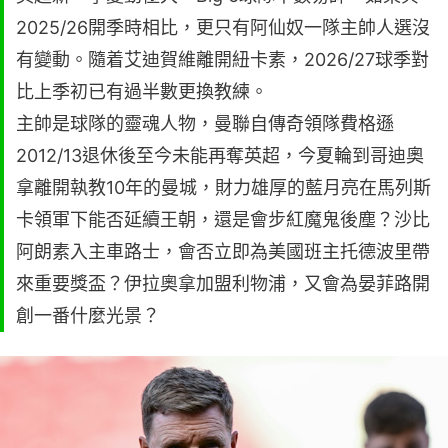
2025/26開季時相比，更只有阿仙奴一隊主帥人選沒
有變動。隨着艾迪賀維離開紐卡素，2026/27球季對
比上季初已有過半數更換教練。
主帥是球隊的靈魂人物，曼聯自傳奇領隊費格遜
2012/13退休後至今未能再奪英超，今夏輪到哥迪奧
拿離開執教10年的曼城，財力雄厚的藍月亮在馬列斯
卡領軍下能否延續王朝，還是會步紅魔鬼後塵？沙比
阿朗素入主車路士，會否立即為美國班主托德波里帶
來重要獎盃？伊拉奧拿加盟利物浦，又會為晏菲路開
創一番什麼光景？