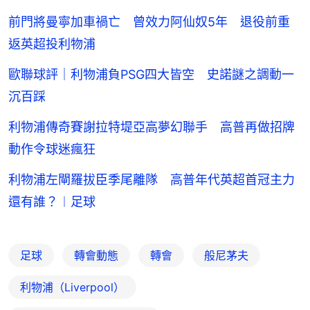
前門將曼寧加車禍亡 曾效力阿仙奴5年 退役前重
返英超投利物浦
歐聯球評｜利物浦負PSG四大皆空 史諾謎之調動一
沉百踩
利物浦傳奇賽謝拉特堤亞高夢幻聯手 高普再做招牌
動作令球迷瘋狂
利物浦左閘羅拔臣季尾離隊 高普年代英超首冠主力
還有誰？︱足球
足球
轉會動態
轉會
般尼茅夫
利物浦（Liverpool）