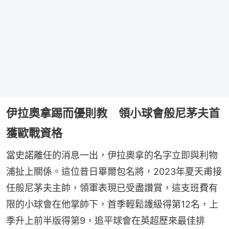
伊拉奧拿踢而優則教 領小球會般尼茅夫首
獲歐戰資格
當史諾離任的消息一出，伊拉奧拿的名字立即與利物
浦扯上關係。這位昔日畢爾包名將，2023年夏天甫接
任般尼茅夫主帥，領軍表現已受盡讚賞，這支班費有
限的小球會在他掌帥下，首季輕鬆護級得第12名，上
季升上前半版得第9，追平球會在英超歷來最佳排