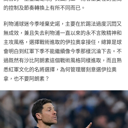
的控制及節奏轉換上有所不同而已。
利物浦球迷今季唾棄史諾，主要在於踢法過度沉悶又
無成效，兼且失去利物浦一直以來的永不言敗精神和
主攻風格，選擇戰術進取的伊拉奧拿接任，總算是球
會明白到紅軍下季不能繼續像今季那樣沉淪下去。不
過既然有沙比阿朗素這個戰術風格同樣進取，而且熟
悉紅軍文化的名將選擇，為何管理層刻意選伊拉奧
拿，也不要阿朗素？