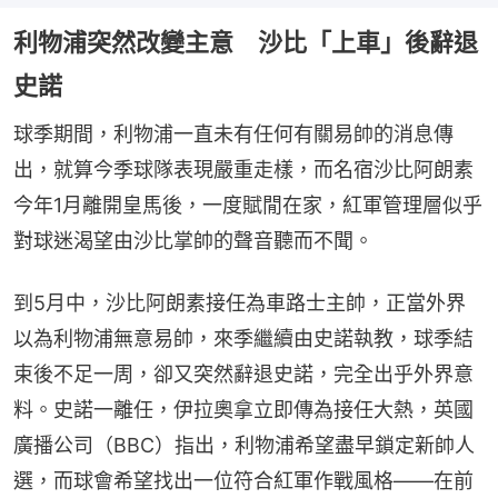
利物浦突然改變主意 沙比「上車」後辭退
史諾
球季期間，利物浦一直未有任何有關易帥的消息傳
出，就算今季球隊表現嚴重走樣，而名宿沙比阿朗素
今年1月離開皇馬後，一度賦閒在家，紅軍管理層似乎
對球迷渴望由沙比掌帥的聲音聽而不聞。
到5月中，沙比阿朗素接任為車路士主帥，正當外界
以為利物浦無意易帥，來季繼續由史諾執教，球季結
束後不足一周，卻又突然辭退史諾，完全出乎外界意
料。史諾一離任，伊拉奧拿立即傳為接任大熱，英國
廣播公司（BBC）指出，利物浦希望盡早鎖定新帥人
選，而球會希望找出一位符合紅軍作戰風格——在前