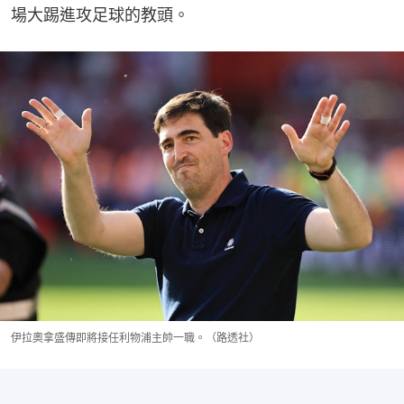
場大踢進攻足球的教頭。
伊拉奧拿盛傳即將接任利物浦主帥一職。（路透社）