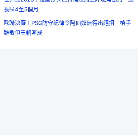
長唞4至5個月
歐聯決賽︱PSG防守紀律令阿仙奴無得出絕招 槍手
雖敗但王朝漸成