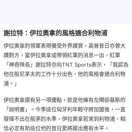
謝拉特：伊拉奧拿的風格適合利物浦
伊拉奧拿的領軍表現備受外界讚賞，高普昔日亦曾大
讚對方，當伊拉奧拿或帶領紅軍的消息一出，紅軍
「神奇隊長」謝拉特亦向TNT Sports表示，「我認為
他在般尼茅夫的工作十分出色，他的風格會適合利物
浦。」
伊拉奧拿還有另一項優點，就是他擁有左閘卻基斯的
「說明書」。今季這位匈牙利年輕守將加盟後，一直
發揮不出在般茅的水準，伊拉奧拿若來到利物浦，相
信必定有助這位他的昔日愛將踢出應有水平。