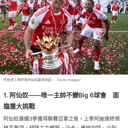
阿迪達上季終領阿仙奴贏得英超。（Getty Images）
1. 阿仙奴——唯一主帥不變Big 6球會 面
臨重大挑戰
阿仙奴連續3季獲得聯賽亞軍之後，上季阿迪達終領
槍手登頂，球隊主力賴斯、沙卡、奧迪加特、沙列