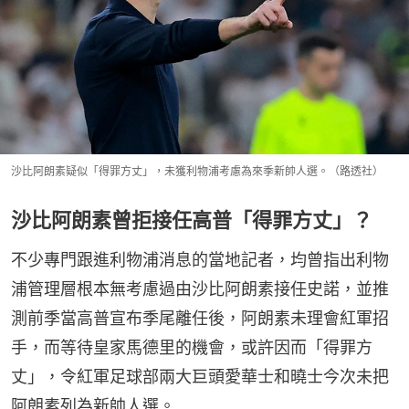
沙比阿朗素疑似「得罪方丈」，未獲利物浦考慮為來季新帥人選。（路透社）
沙比阿朗素曾拒接任高普「得罪方丈」？
不少專門跟進利物浦消息的當地記者，均曾指出利物
浦管理層根本無考慮過由沙比阿朗素接任史諾，並推
測前季當高普宣布季尾離任後，阿朗素未理會紅軍招
手，而等待皇家馬德里的機會，或許因而「得罪方
丈」，令紅軍足球部兩大巨頭愛華士和曉士今次未把
阿朗素列為新帥人選。