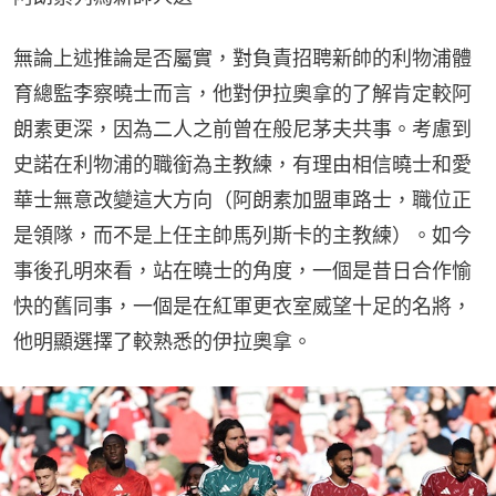
無論上述推論是否屬實，對負責招聘新帥的利物浦體
育總監李察曉士而言，他對伊拉奧拿的了解肯定較阿
朗素更深，因為二人之前曾在般尼茅夫共事。考慮到
史諾在利物浦的職銜為主教練，有理由相信曉士和愛
華士無意改變這大方向（阿朗素加盟車路士，職位正
是領隊，而不是上任主帥馬列斯卡的主教練）。如今
事後孔明來看，站在曉士的角度，一個是昔日合作愉
快的舊同事，一個是在紅軍更衣室威望十足的名將，
他明顯選擇了較熟悉的伊拉奧拿。