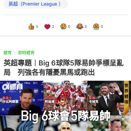
英超（Premier League ）
5
2
0
3
0
體育
即時體育
英超專題︱Big 6球隊5隊易帥爭標呈亂
局 列強各有隱憂黑馬或跑出