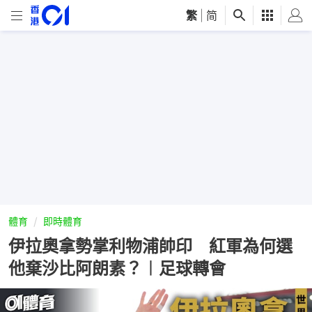
繁
|
简
體育
即時體育
伊拉奧拿勢掌利物浦帥印 紅軍為何選
他棄沙比阿朗素？︱足球轉會