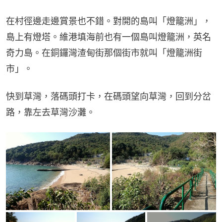
在村徑邊走邊賞景也不錯。對開的島叫「燈籠洲」，
島上有燈塔。維港填海前也有一個島叫燈籠洲，英名
奇力島。在銅鑼灣渣甸街那個街市就叫「燈籠洲街
市」。
快到草灣，落碼頭打卡，在碼頭望向草灣，回到分岔
路，靠左去草灣沙灘。