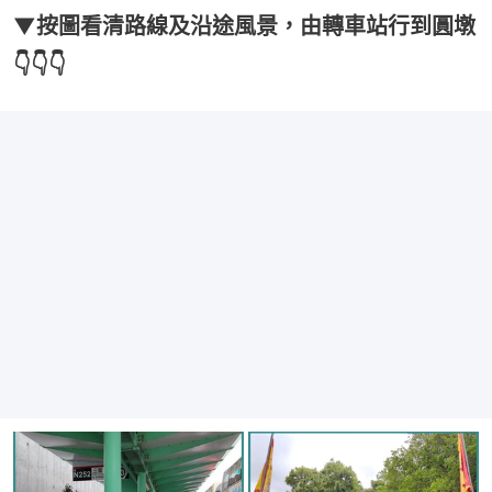
▼按圖看清路線及沿途風景，由轉車站行到圓墩
👇👇👇