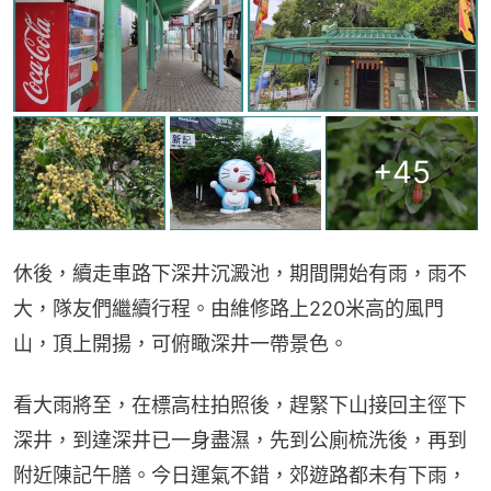
+
45
休後，續走車路下深井沉澱池，期間開始有雨，雨不
大，隊友們繼續行程。由維修路上220米高的風門
山，頂上開揚，可俯瞰深井一帶景色。
看大雨將至，在標高柱拍照後，趕緊下山接回主徑下
深井，到達深井已一身盡濕，先到公廁梳洗後，再到
附近陳記午膳。今日運氣不錯，郊遊路都未有下雨，