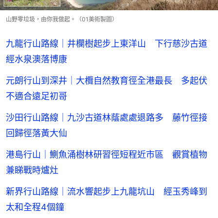
山野零垃圾，由你我做起。（01美術製圖）
九龍行山路線｜井欄樹起步上東洋山 下行慈沙古道
經水泉澳落博康
元朗行山到深井｜大欖自然教育徑全港最長 多起伏
不適合遠足初哥
沙田行山路線｜九沙古道林蔭處處退路多 藤竹徑接
回歸徑落黃大仙
港島行山｜鰂魚涌樹林研習徑短程近市區 觀賞植物
兼睇戰時爐灶
新界行山路線｜流水響起步上九龍坑山 經玉秀峰到
太和全程4個鐘