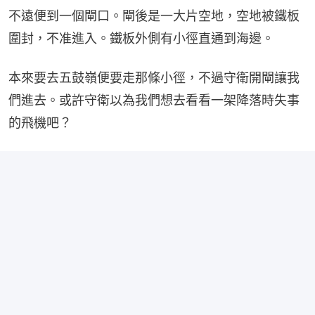
不遠便到一個閘口。閘後是一大片空地，空地被鐵板
圍封，不准進入。鐵板外側有小徑直通到海邊。
本來要去五鼓嶺便要走那條小徑，不過守衛開閘讓我
們進去。或許守衛以為我們想去看看一架降落時失事
的飛機吧？