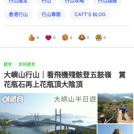
行山遠足
行山
行山攻略
行山路線
香港行山
行山專題
CATT'S BLOG
4
0
0
0
0
體育
即時體育
大嶼山行山｜看飛機殘骸登五鼓嶺 賞
花瓶石再上花瓶頂大陰頂