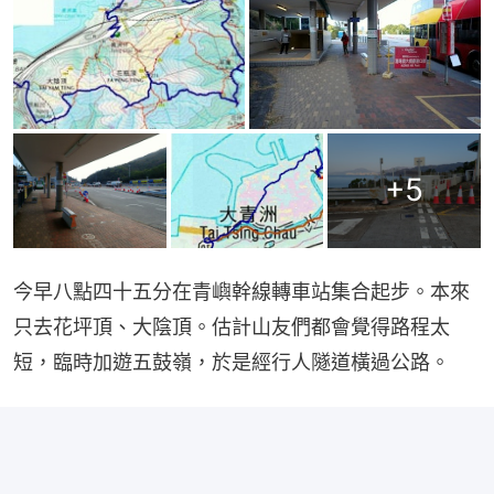
+
5
今早八點四十五分在青嶼幹線轉車站集合起步。本來
只去花坪頂、大陰頂。估計山友們都會覺得路程太
短，臨時加遊五鼓嶺，於是經行人隧道橫過公路。