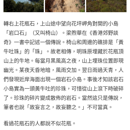
轉右上花瓶石，上山途中望向花坪岬角對開的小島
「岩口石」（又叫椅山）。梁煦華在《香港郊野談
奇》一書中記述一個傳說。椅山和周邊的礁排是「黃
牛吐珠」的「珠」。故老相傳，明珠原埋藏於花瓶頂
山上的牛地。每當月黑風高之夜，山上埋珠位置即現
幽光。某夜天昏地暗，風雨交加。翌日雨過天青，人
們發現近岸海面出現一個岩石小島。事後才知該岩石
小島實為一頭黃牛吐的珍珠，可惜從山上滾下時破碎
了。珍珠的碎片變成散佈的岩石。當然這只是傳說，
筆者也說「故妄言之，故妄聽之。」不可當真。
看過花瓶石的人都說不似花瓶。