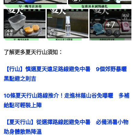
+
7
了解更多夏天行山須知：
【行山】慎選夏天遠足路線避免中暑　9個郊野暴曬
黑點避之則吉
10條夏天行山路線推介！走進林蔭山谷免曝曬　多補
給點可輕裝上陣
【夏天行山】從選擇路線起避免中暑　必備消暑小物
助身體散熱降溫