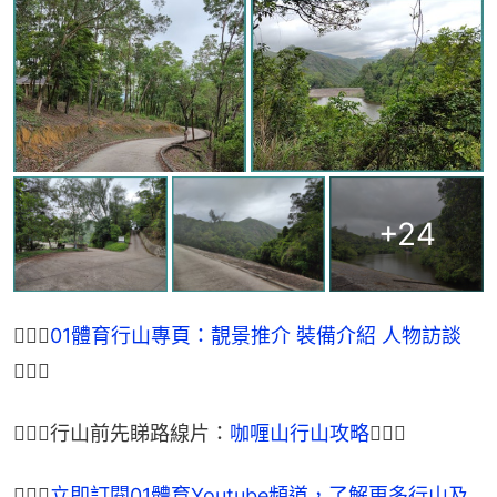
+
24
🏃🏽‍♂
01體育行山專頁：靚景推介 裝備介紹 人物訪談
🏃🏾‍♀
🏃🏽‍♂行山前先睇路線片：
咖喱山行山攻略
🏃🏾‍♀
🏃🏽‍♂
立即訂閱01體育Youtube頻道，了解更多行山及