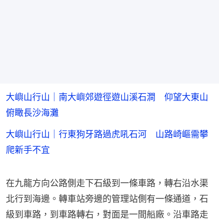
大嶼山行山｜南大嶼郊遊徑遊山溪石澗 仰望大東山
俯瞰長沙海灘
大嶼山行山｜行東狗牙路過虎吼石河 山路崎嶇需攀
爬新手不宜
在九龍方向公路側走下石級到一條車路，轉右沿水渠
北行到海邊。轉車站旁邊的管理站側有一條通道，石
級到車路，到車路轉右，對面是一間船廠。沿車路走