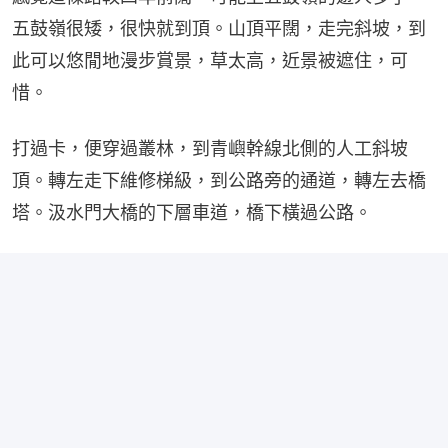
五鼓嶺很矮，很快就到頂。山頂平闊，走完斜坡，到
此可以悠閒地漫步賞景，草太高，近景被遮住，可
惜。
打過卡，便穿過叢林，到青嶼幹線北側的人工斜坡
頂。轉左走下維修梯級，到公路旁的通道，轉左去橋
塔。汲水門大橋的下層車道，橋下橫過公路。