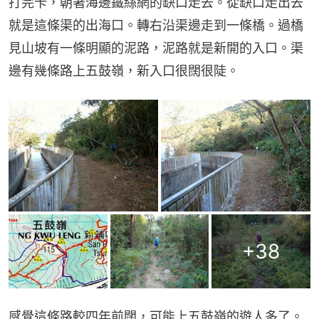
打完卡，朝著海邊鐵絲網的缺口走去。從缺口走出去
就是這條渠的出海口。轉右沿渠邊走到一條橋。過橋
見山坡有一條明顯的泥路，泥路就是新開的入口。渠
邊有幾條路上五鼓嶺，新入口很闊很陡。
+
38
感覺這條路較四年前闊，可能上五鼓嶺的遊人多了。