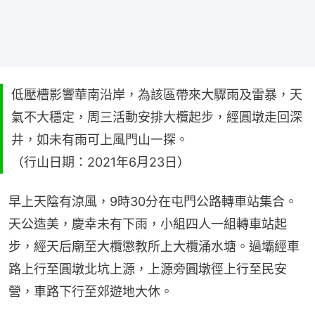
低壓槽影響華南沿岸，為該區帶來大驟雨及雷暴，天
氣不大穩定，周三活動安排大欖起步，經圓墩走回深
井，如未有雨可上風門山一探。
（行山日期：2021年6月23日）
早上天陰有涼風，9時30分在屯門公路轉車站集合。
天公造美，慶幸未有下雨，小組四人一組轉車站起
步，經天后廟至大欖懲教所上大欖涌水塘。過壩經車
路上行至圓墩北坑上源，上源旁圓墩徑上行至民安
營，車路下行至郊遊地大休。