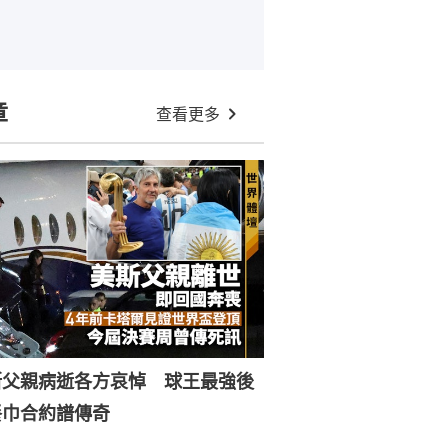
章
查看更多
斯父親病逝各方哀悼 球王最強後
餐巾合約譜傳奇