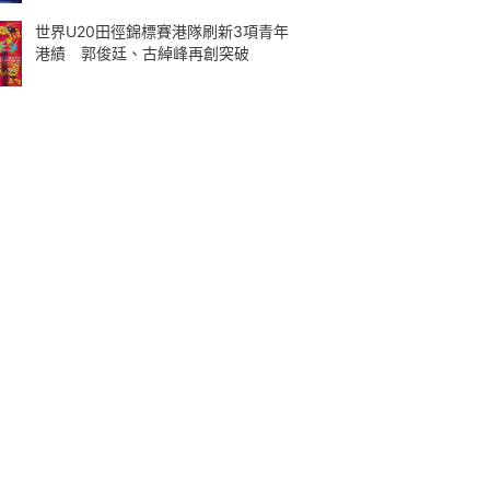
世界U20田徑錦標賽港隊刷新3項青年
港績 郭俊廷、古綽峰再創突破