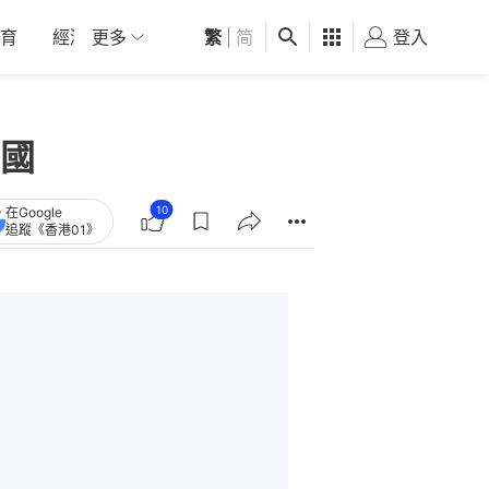
育
經濟
更多
01深圳
繁
觀點
|
简
健康
好食玩飛
登入
女
國
10
在Google
追蹤《香港01》