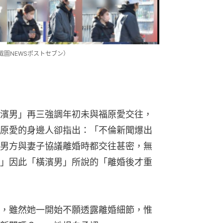
截圖NEWSポストセブン）
濱男」再三強調年初未與福原愛交往，
原愛的身邊人卻指出：「不倫新聞爆出
男方與妻子協議離婚時都交往甚密，無
」因此「橫濱男」所說的「離婚後才重
，雖然她一開始不願透露離婚細節，惟