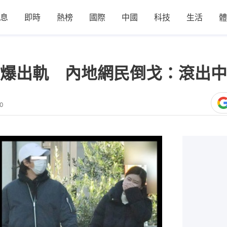
息
即時
熱榜
國際
中國
科技
生活
體
爆出軌 內地網民倒戈：滾出中
10