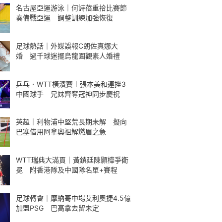
名古屋亞運游泳｜何詩蓓重拾比賽節
奏備戰亞運 調整訓練加強恢復
足球熱話｜外媒誤報C朗佐真娜大
婚 過千球迷擺烏龍圍觀素人婚禮
乒乓．WTT橫濱賽︱張本美和連挫3
中國球手 兄妹齊奪冠神同步慶祝
英超｜利物浦中堅荒長期未解 擬向
巴塞借用阿拿奧祖解燃眉之急
WTT瑞典大滿貫｜黃鎮廷陳顥樺爭衛
冕 附香港隊及中國隊名單+賽程
足球轉會｜摩納哥中場艾利奧捷4.5億
加盟PSG 巴高拿去留未定