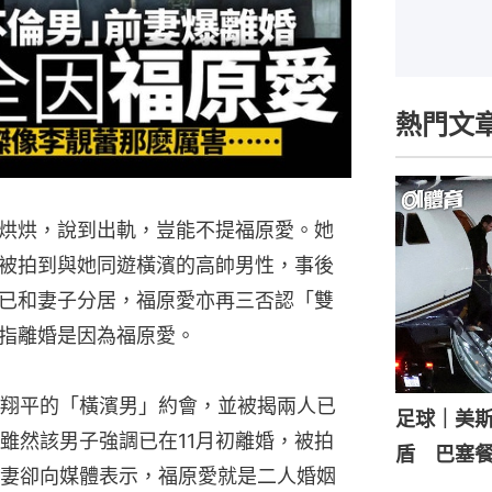
熱門文
烘烘，說到出軌，豈能不提福原愛。她
被拍到與她同遊橫濱的高帥男性，事後
已和妻子分居，福原愛亦再三否認「雙
指離婚是因為福原愛。
翔平的「橫濱男」約會，並被揭兩人已
足球｜美
雖然該男子強調已在11月初離婚，被拍
盾 巴塞
妻卻向媒體表示，福原愛就是二人婚姻