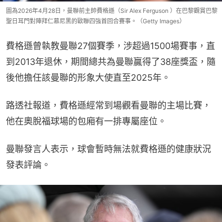
圖為2026年4月28日，曼聯前主帥費格遜（Sir Alex Ferguson ）在巴黎觀賞巴黎
聖日耳門對陣拜仁慕尼黑的歐聯四強首回合賽事。（Getty Images）
費格遜曾執教曼聯27個賽季，涉超過1500場賽事，直
到2013年退休，期間總共為曼聯贏得了38座獎盃，隨
後他擔任該曼聯的形象大使直至2025年。
路透社報道，費格遜經常到場觀看曼聯的主場比賽，
他在奧脫福球場的包廂有一排專屬座位。
曼聯發言人表示，球會暫時無法就費格遜的健康狀況
發表評論。