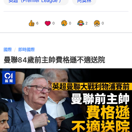
英超（Premier League ）
阿莫林
6
0
0
2
0
國際
即時國際
曼聯84歲前主帥費格遜不適送院