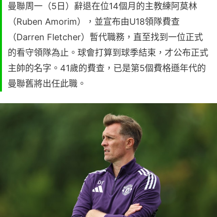
曼聯周一（5日）辭退在位14個月的主教練阿莫林
（Ruben Amorim），並宣布由U18領隊費查
（Darren Fletcher）暫代職務，直至找到一位正式
的看守領隊為止。球會打算到球季結束，才公布正式
主帥的名字。41歲的費查，已是第5個費格遜年代的
曼聯舊將出任此職。