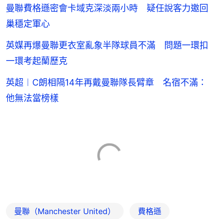
曼聯費格遜密會卡域克深淡兩小時 疑任說客力邀回
巢穩定軍心
英媒再爆曼聯更衣室亂象半隊球員不滿 問題一環扣
一環考起蘭歷克
英超︱C朗相隔14年再戴曼聯隊長臂章 名宿不滿：
他無法當榜樣
曼聯（Manchester United）
費格遜