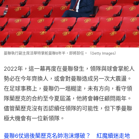
曼聯執行副主席活華特掌舵曼聯8年半，即將卸任。（Getty Images）
2022年，這一幕再度在曼聯發生，領隊與球會掌舵人
勢必在今年齊換人，或會對曼聯造成另一次大震盪。
在足球事務上，曼聯仍一塌糊塗，未有方向，看守領
隊蘭歷克的合約至今夏屆滿，他將會轉任顧問兩年。
儘管蘭歷克沒有否認續任領隊的可能性，但下季曼聯
極大機會有一位新領隊。
曼聯6仗過後蘭歷克名帥泡沫爆破？　紅魔續迷走地