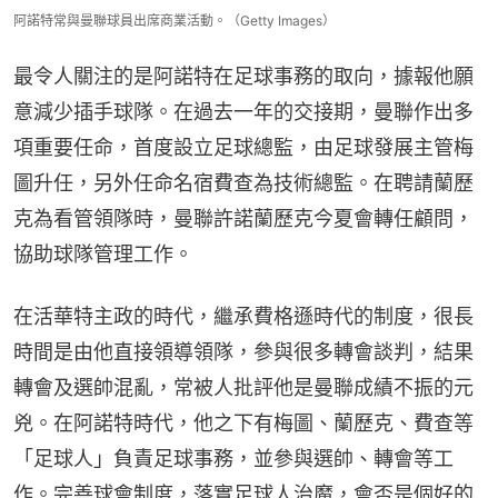
阿諾特常與曼聯球員出席商業活動。（Getty Images）
最令人關注的是阿諾特在足球事務的取向，據報他願
意減少插手球隊。在過去一年的交接期，曼聯作出多
項重要任命，首度設立足球總監，由足球發展主管梅
圖升任，另外任命名宿費查為技術總監。在聘請蘭歷
克為看管領隊時，曼聯許諾蘭歷克今夏會轉任顧問，
協助球隊管理工作。
在活華特主政的時代，繼承費格遜時代的制度，很長
時間是由他直接領導領隊，參與很多轉會談判，結果
轉會及選帥混亂，常被人批評他是曼聯成績不振的元
兇。在阿諾特時代，他之下有梅圖、蘭歷克、費查等
「足球人」負責足球事務，並參與選帥、轉會等工
作。完善球會制度，落實足球人治魔，會否是個好的