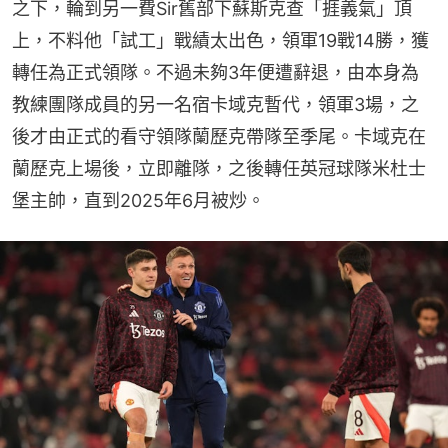
之下，輪到另一費Sir舊部下蘇斯克查「捱義氣」頂
上，不料他「試工」戰績太出色，領軍19戰14勝，獲
轉任為正式領隊。不過未夠3年便遭辭退，由本身為
教練團隊成員的另一名宿卡域克暫代，領軍3場，之
後才由正式的看守領隊蘭歷克帶隊至季尾。卡域克在
蘭歷克上場後，立即離隊，之後轉任英冠球隊米杜士
堡主帥，直到2025年6月被炒。