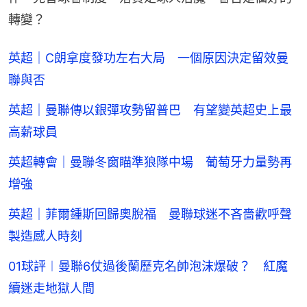
轉變？
英超｜C朗拿度發功左右大局 一個原因決定留效曼
聯與否
英超｜曼聯傳以銀彈攻勢留普巴 有望變英超史上最
高薪球員
英超轉會｜曼聯冬窗瞄準狼隊中場 葡萄牙力量勢再
增強
英超｜菲爾鍾斯回歸奧脫福 曼聯球迷不吝嗇歡呼聲
製造感人時刻
01球評︱曼聯6仗過後蘭歷克名帥泡沫爆破？ 紅魔
續迷走地獄人間