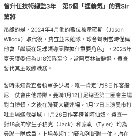
曾升任技術總監3年 第5個「捱義氣」的費Sir
舊將
吊詭的是，2024年4月他的職位被韋確斯（Jason 
Wilcox）取代後，費查並未離隊，球會聲明當時僅稱
他會「繼續在足球領導團隊擔任重要角色」，2025年
夏天獲委任為U18領隊至今。當阿莫林被辭退，費查
暫代其主教練職務。
暫時未知費查會領軍多少場，唯一肯定1月8日作客般
尼一仗會由他帶隊。曼聯1月12日足總盃第三圈會主場
對白禮頓，之後在聯賽大戰連場，1月17日上演曼市打
吡主場迎戰曼城，1月26日作客榜首阿仙奴。費查一
對18歲的孿生子積克（Jack）和泰勒（Tyler）均為
曼聯一隊成員，上場英超1：1賽和列斯聯一仗，均在