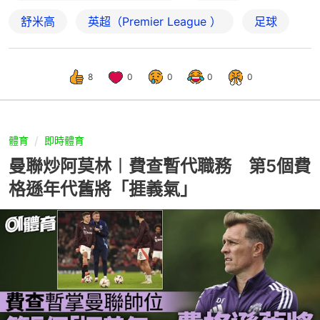
舒米高
英超（Premier League ）
足球
8
0
0
0
0
體育
即時體育
曼聯炒阿莫林︱費查暫代職務 第5個費
格遜年代舊將「捱義氣」