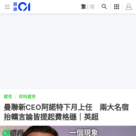
繁
|
简
體育
即時體育
曼聯新CEO阿諾特下月上任 兩大名宿
抬轎言論皆提起費格遜｜英超