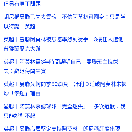
但另有真正問題
朗尼稱曼聯已失去靈魂 不信阿莫林可翻身：只是坐
以待斃︱英超
英超︱曼聯阿莫林被炒賠率熱到燙手 3接任人選他
曾獲蘭歷克大讚
英超｜阿莫林需3年時間證明自己 曼聯班主拉傑
夫：辭退傳聞失實
英超︱曼聯又輸開季6戰3負 舒利亞道破阿莫林未被
炒「幸運」理由
曼聯｜阿莫林承認球隊「完全迷失」 多次道歉：我
只能說對不起
英超｜曼聯高層堅定支持阿莫林 朗尼稱紅魔出現