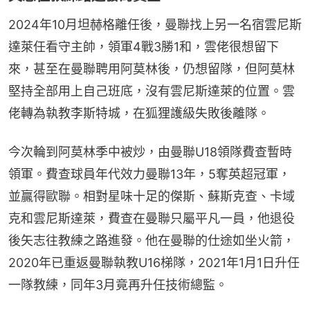
2024年10月坦赫格離任後，曼聯找上另一名宿雲尼斯
達萊任看守主帥，領軍4戰3勝1和，雲佬很想留下
來，甚至在曼聯聘用阿莫林後，仍想留隊，但阿莫林
堅持全部用上自己班底，沒有雲尼斯達萊的位置。雲
佬轉為執教李斯特城，在狐狸護級失敗後離隊。
今次輪到阿莫林季中被炒，由曼聯U18領隊費查暫時
領軍。費查球員年代效力曼聯13年，5奪英超冠軍，
並贏得歐聯。相對星味十足的傑斯、蘇斯克查、卡域
克和雲尼斯達萊，費查在曼聯只屬平凡一員，他退役
後矢志往教練之路進發。他在曼聯的仕途如坐火箭，
2020年已重返曼聯執教U16梯隊，2021年1月1日升任
一隊教練，同年3月竟再升任技術總監。