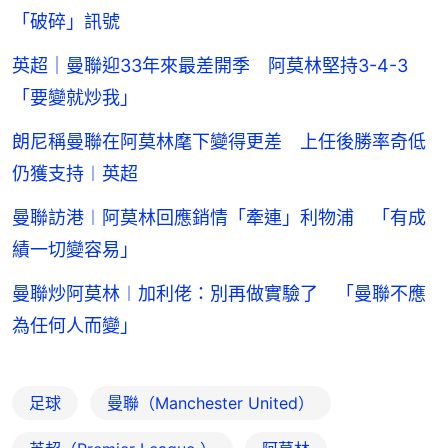
「破碎」訊號
英超｜曼聯迎33年來最差開季 阿莫林堅持3-4-3
「要變就炒我」
朗尼稱曼聯在阿莫林麾下變得更差 上任後勝率奇低
仍獲支持︱英超
曼聯訪港︱阿莫林回應銷情「牽連」利物浦 「有成
績一切變容易」
曼聯炒阿莫林︱加利佬：別再做實驗了 「曼聯不應
為任何人而變」
足球
曼聯（Manchester United）