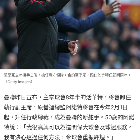
蘭歷克去年接手曼聯，擔任看守領隊，合約至季尾，跟住他會轉任顧問兩年。
（Getty Images）
曼聯昨日宣布，主掌球會8年半的活華特，將會卸任
執行副主席，原營運總監阿諾特將會在今年2月1日
起，升任行政總裁，成為曼聯的新舵手。50歲的阿諾
特說：「我很高興可以為這間偉大球會及球迷服務。
我有決心透過任何方法，令球會重振輝煌。」