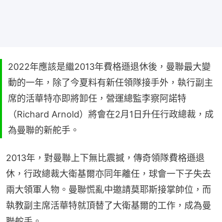
2022年應該是繼2013年費格遜退休後，曼聯最大變
動的一年，除了今夏料有新任領隊接手外，執行副主
席的活華特亦即將卸任，營運總監李察阿諾特
（Richard Arnold）將會在2月1日升任行政總裁，成
為曼聯的新舵手。
2013年，對曼聯上下無比震撼，傳奇領隊費格遜退
休，行政總裁大衛基爾亦同年離任，球會一下子失去
兩大領軍人物。曼聯慌亂中邀請莫耶斯接掌帥位，而
執教副主席活華特就頂替了大衛基爾的工作，成為曼
聯舵手。