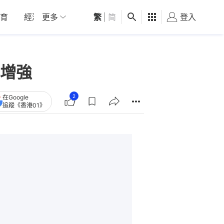
育
經濟
更多
01深圳
繁
觀點
|
简
健康
好食玩飛
登入
女
增強
2
在Google
追蹤《香港01》