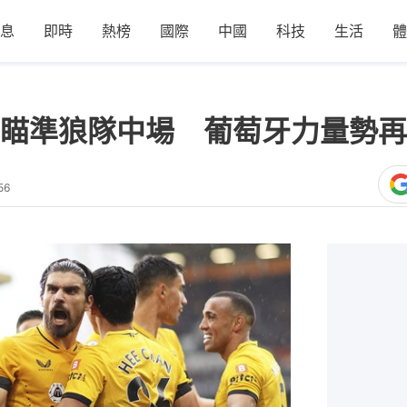
息
即時
熱榜
國際
中國
科技
生活
體
瞄準狼隊中場 葡萄牙力量勢再
56