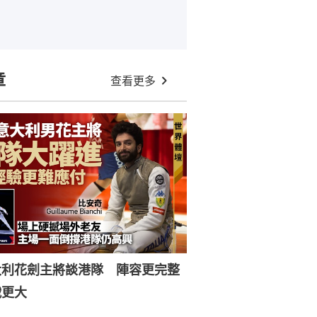
章
查看更多
大利花劍主將談港隊 陣容更完整
戰更大