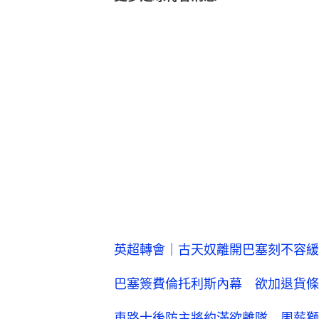
英超轉會｜古天奴離開巴塞刻不容緩
巴塞簽費倫托利斯內幕 欲加退貨條
車路士後防主將約滿欲離隊 周薪獅