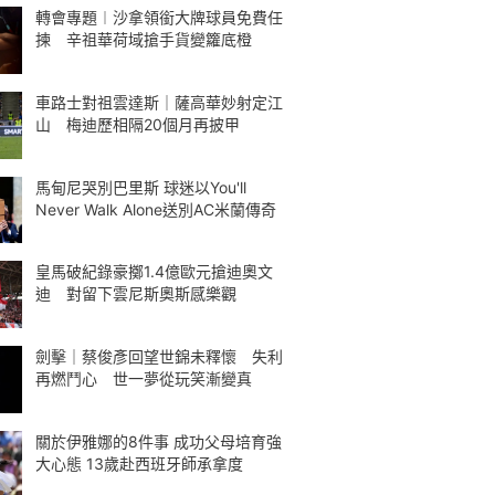
轉會專題︱沙拿領銜大牌球員免費任
揀 辛祖華荷域搶手貨變籮底橙
車路士對祖雲達斯｜薩高華妙射定江
山 梅迪歷相隔20個月再披甲
馬甸尼哭別巴里斯 球迷以You'll
Never Walk Alone送別AC米蘭傳奇
皇馬破紀錄豪擲1.4億歐元搶迪奧文
迪 對留下雲尼斯奧斯感樂觀
劍擊｜蔡俊彥回望世錦未釋懷 失利
再燃鬥心 世一夢從玩笑漸變真
關於伊雅娜的8件事 成功父母培育強
大心態 13歲赴西班牙師承拿度