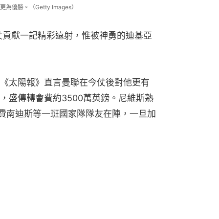
勝。（Getty Images）
仗貢獻一記精彩遠射，惟被神勇的迪基亞
《太陽報》直言曼聯在今仗後對他更有
，盛傳轉會費約3500萬英鎊。尼維斯熟
費南迪斯等一班國家隊隊友在陣，一旦加