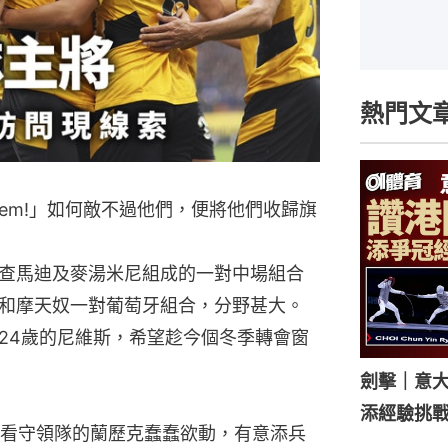
熱門文
, Buy them!」如何敵不過他們，便將他們收歸旗
查馬迪及麥湯米尼組成的一對中場組合
和摩天奴一對葡萄牙組合，分野甚大。
24歲的尼維斯，希望趁今個冬季轉會窗
劍擊｜意
添經驗挑
看守領隊的蘭歷克蠢蠢欲動，有意添兵