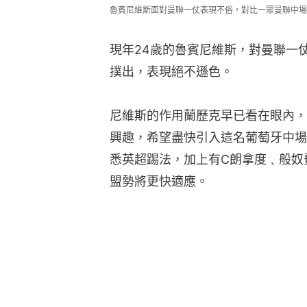
魯賓尼維斯面對曼聯一仗表現不俗，對比一眾曼聯中場更為優
現年24歲的魯賓尼維斯，對曼聯一
撲出，表現絕不遜色。
尼維斯的作用蘭歷克早已看在眼內，
興趣，希望盡快引入這名葡萄牙中場
悉英超踢法，加上有C朗拿度﹑般奴
盟勢將更快適應。