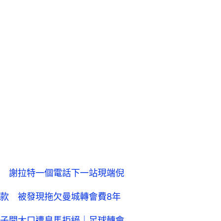
 謝拉特一個電話下一站現端倪
款 被發現拖欠曼城轉會費8年
子開大口遭皇馬拒絕｜足球轉會