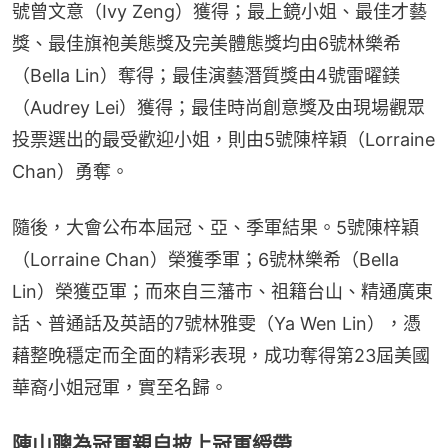
號曾文意（Ivy Zeng）獲得；最上鏡小姐、最佳才藝
獎、最佳旗袍美態獎及完美體態獎均由6號林樂希
（Bella Lin）奪得；最佳演藝潛質獎由4號雷曜鎂
（Audrey Lei）獲得；最佳時尚創意獎及由現場觀眾
投票選出的最受歡迎小姐，則由5號陳梓穎（Lorraine 
Chan）勇奪。
隨後，大會公布本屆冠、亞、季軍結果。5號陳梓穎
（Lorraine Chan）榮獲季軍；6號林樂希（Bella 
Lin）榮獲亞軍；而來自三藩市、祖籍台山、精通廣東
話、普通話及英語的7號林雅雯（Ya Wen Lin），憑
藉整晚穩定而全面的精彩表現，成功奪得第23屆美國
華裔小姐冠軍，實至名歸。
陳山聰為冠軍親自披上冠軍綬帶