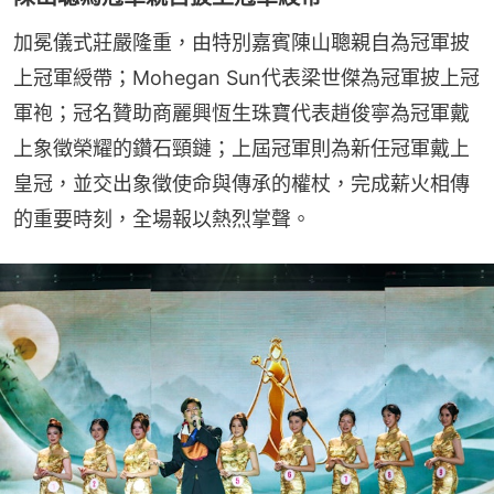
加冕儀式莊嚴隆重，由特別嘉賓陳山聰親自為冠軍披
上冠軍綬帶；Mohegan Sun代表梁世傑為冠軍披上冠
軍袍；冠名贊助商麗興恆生珠寶代表趙俊寧為冠軍戴
上象徵榮耀的鑽石頸鏈；上屆冠軍則為新任冠軍戴上
皇冠，並交出象徵使命與傳承的權杖，完成薪火相傳
的重要時刻，全場報以熱烈掌聲。