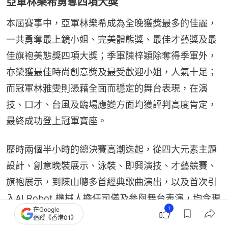
亞軍林樂希勇奪四項大獎
本屆賽事中，亞軍林樂希成為全晚獲獎最多的佳麗，
一共勇奪最上鏡小姐、完美體態獎、最佳才藝獎及最
佳旗袍美態獎四項大獎；季軍陳梓穎除奪得季軍外，
亦榮獲最佳時尚創意獎及最受歡迎小姐，人氣十足；
而冠軍林雅雯則憑藉全面而穩定的舞台表現，在演
技、口才、台風及臨場應變方面均獲評判高度肯定，
最終成功登上冠軍寶座。
歷時兩個半小時的總決賽高潮迭起，從四大元素主題
設計、創意晚裝展示、泳裝、即興演技、才藝競賽、
旗袍展示，到陳山聰多首經典歌曲演出，以及首次引
入AI Robot 機械人擔任司儀及參與舞台表演，均令現
1
在Google
場觀眾留下深刻印象，成為本屆總決賽最具代表性的
追蹤《香港01》