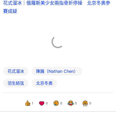
花式溜冰｜俄羅斯美少女兩指骨折停操 北京冬奧參
賽成疑
花式溜冰
陳巍（Nathan Chen）
羽生結弦
北京冬奧
1
0
0
0
0