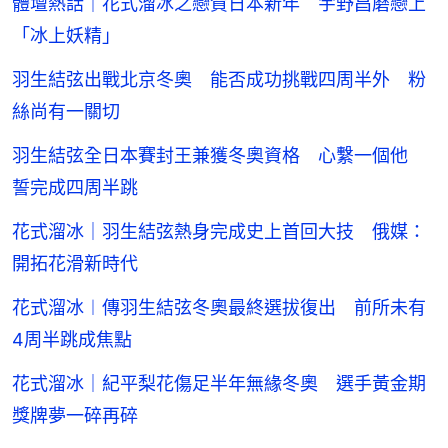
體壇熱話｜花式溜冰之戀賀日本新年 宇野昌磨戀上
「冰上妖精」
羽生結弦出戰北京冬奧 能否成功挑戰四周半外 粉
絲尚有一關切
羽生結弦全日本賽封王兼獲冬奧資格 心繫一個他
誓完成四周半跳
花式溜冰｜羽生結弦熱身完成史上首回大技 俄媒：
開拓花滑新時代
花式溜冰︱傳羽生結弦冬奧最終選拔復出 前所未有
4周半跳成焦點
花式溜冰｜紀平梨花傷足半年無緣冬奧 選手黃金期
獎牌夢一碎再碎