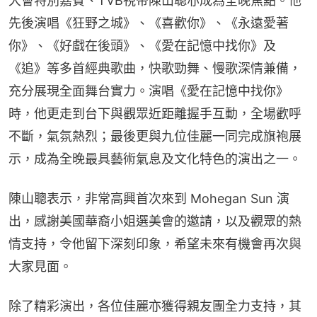
大會特別嘉賓、TVB視帝陳山聰亦成為全晚焦點。他
先後演唱《狂野之城》、《喜歡你》、《永遠愛著
你》、《好戲在後頭》、《愛在記憶中找你》及
《追》等多首經典歌曲，快歌勁舞、慢歌深情兼備，
充分展現全面舞台實力。演唱《愛在記憶中找你》
時，他更走到台下與觀眾近距離握手互動，全場歡呼
不斷，氣氛熱烈；最後更與九位佳麗一同完成旗袍展
示，成為全晚最具藝術氣息及文化特色的演出之一。
陳山聰表示，非常高興首次來到 Mohegan Sun 演
出，感謝美國華裔小姐選美會的邀請，以及觀眾的熱
情支持，令他留下深刻印象，希望未來有機會再次與
大家見面。
除了精彩演出，各位佳麗亦獲得親友團全力支持，其