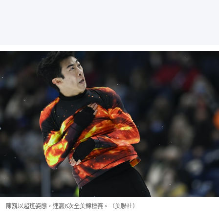
陳巍以超班姿態，連贏6次全美錦標賽。（美聯社）