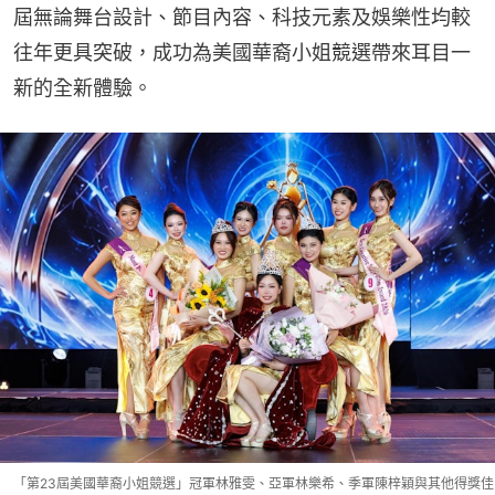
屆無論舞台設計、節目內容、科技元素及娛樂性均較
往年更具突破，成功為美國華裔小姐競選帶來耳目一
新的全新體驗。
「第23屆美國華裔小姐競選」冠軍林雅雯、亞軍林樂希、季軍陳梓穎與其他得獎佳