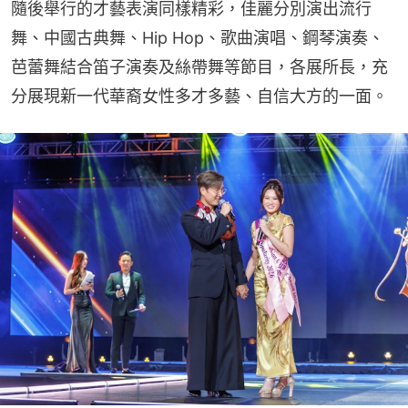
隨後舉行的才藝表演同樣精彩，佳麗分別演出流行
舞、中國古典舞、Hip Hop、歌曲演唱、鋼琴演奏、
芭蕾舞結合笛子演奏及絲帶舞等節目，各展所長，充
分展現新一代華裔女性多才多藝、自信大方的一面。