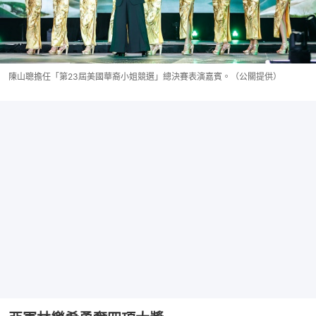
陳山聰擔任「第23屆美國華裔小姐競選」總決賽表演嘉賓。（公關提供）