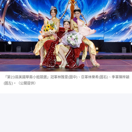
「第23屆美國華裔小姐競選」冠軍林雅雯(圖中)、亞軍林樂希(圖右)、季軍陳梓穎
(圖左)。（公關提供）