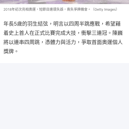
2018年初次亮相奧運，短節目連環失誤，喪失爭牌機會。（Getty Images）
年長5歲的羽生結弦，明言以四周半跳應戰，希望藉
着史上首人在正式比賽完成大技，衝擊三連冠。陳巍
將以連串四周跳，憑體力與活力，爭取首面奧運個人
獎牌。