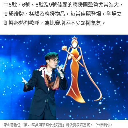
中5號、6號、8號及9號佳麗的應援團聲勢尤其浩大，
高舉燈牌、橫額及應援物品，每當佳麗登場，全場立
即響起熱烈歡呼，為比賽增添不少熱鬧氣氛。
陳山聰擔任「第23屆美國華裔小姐競選」總決賽表演嘉賓。（公關提供）