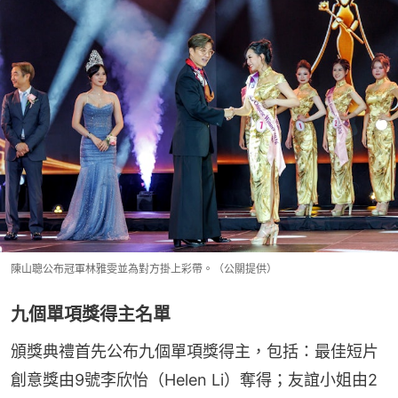
陳山聰公布冠軍林雅雯並為對方掛上彩帶。（公關提供）
九個單項獎得主名單
頒獎典禮首先公布九個單項獎得主，包括：最佳短片
創意獎由9號李欣怡（Helen Li）奪得；友誼小姐由2