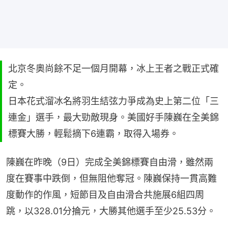
北京冬奧尚餘不足一個月開幕，冰上王者之戰正式確
定。
日本花式溜冰名將羽生結弦力爭成為史上第二位「三
連金」選手，最大勁敵現身。美國好手陳巍在全美錦
標賽大勝，輕鬆摘下6連霸，取得入場券。
陳巍在昨晚（9日）完成全美錦標賽自由滑，雖然兩
度在賽事中跌倒，但無阻他奪冠。陳巍保持一貫高難
度動作的作風，短節目及自由滑合共施展6組四周
跳，以328.01分掄元，大勝其他選手至少25.53分。