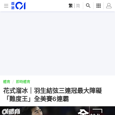
繁
|
简
體育
即時體育
花式溜冰｜羽生結弦三連冠最大障礙
「難度王」全美賽6連霸