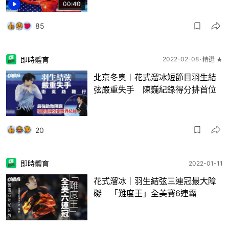
00:40
85
即時體育
2022-02-08
精選 ★
北京冬奧︱花式溜冰短節目羽生結
弦嚴重失手 陳巍紀錄得分排首位
20
即時體育
2022-01-11
花式溜冰｜羽生結弦三連冠最大障
礙 「難度王」全美賽6連霸