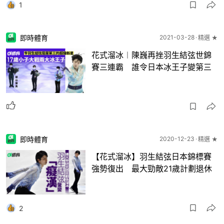
1
即時體育
2021-03-28
精選 ★
花式溜冰︱陳巍再挫羽生結弦世錦
賽三連霸 誰令日本冰王子變第三
即時體育
2020-12-23
精選 ★
【花式溜冰】羽生結弦日本錦標賽
強勢復出 最大勁敵21歲計劃退休
2