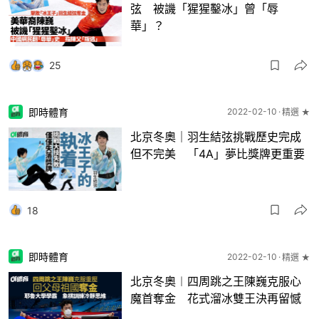
弦 被譏「猩猩鑿冰」曾「辱
華」？
25
即時體育
2022-02-10
精選 ★
北京冬奧｜羽生結弦挑戰歷史完成
但不完美 「4A」夢比獎牌更重要
18
即時體育
2022-02-10
精選 ★
北京冬奧︱四周跳之王陳巍克服心
魔首奪金 花式溜冰雙王決再留憾