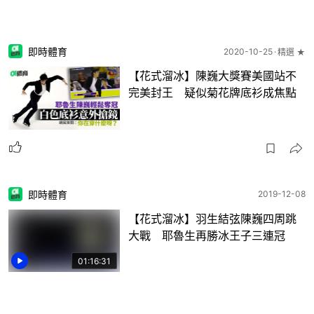
即時體育
2020-10-25
精選 ★
【花式溜冰】陳巍大獎賽美國站不
完美封王 疑似菊花牌底衫成焦點
即時體育
2019-12-08
【花式溜冰】羽生結弦陳巍四周跳
大戰 耶魯生再勝冰王子三連冠
01:16:31