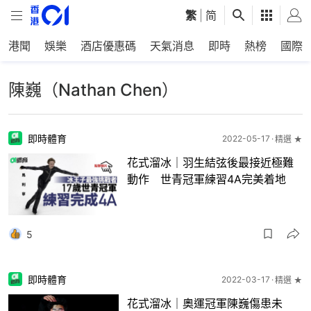
繁
|
简
港聞
娛樂
酒店優惠碼
天氣消息
即時
熱榜
國際
陳巍（Nathan Chen）
即時體育
2022-05-17
精選 ★
花式溜冰｜羽生結弦後最接近極難
動作 世青冠軍練習4A完美着地
5
即時體育
2022-03-17
精選 ★
花式溜冰｜奧運冠軍陳巍傷患未