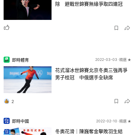
除 避戰世錦賽無緣爭取四連冠
即時體育
2022-03-03
精選 ★
花式溜冰世錦賽北京冬奧三強再爭
男子桂冠 中俄選手全缺席
2
即時中國
2022-02-10
精選 ★
冬奧花滑｜陳巍奪金擊敗羽生結