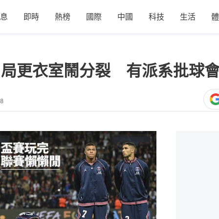
息
即時
熱榜
國際
中國
科技
生活
體
出局更衣室鬧分裂 有派系批球
18