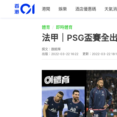
港聞
娛樂
酒店優惠碼
天氣消
體育
即時體育
法甲｜PSG盃賽全
撰文：
顏銘輝
出版：
2022-03-22 16:22
更新：
2022-03-22 18: