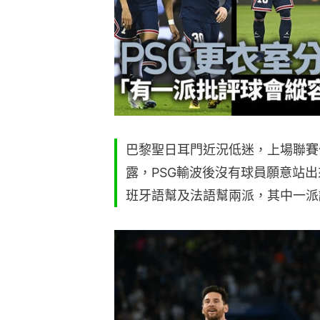
巴黎聖日耳門近況低迷，上場聯賽
露，PSG輸波後沒有球員願意站
班牙語幫及法語幫兩派，其中一派