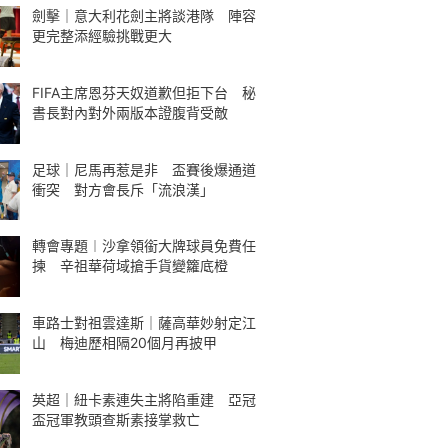
劍擊｜意大利花劍主將談港隊 陣容
更完整添經驗挑戰更大
FIFA主席恩芬天奴道歉但拒下台 秘
書長對內對外兩版本證腹背受敵
足球｜尼馬再惹是非 盃賽後爆通道
衝突 對方會長斥「流浪漢」
轉會專題︱沙拿領銜大牌球員免費任
揀 辛祖華荷域搶手貨變籮底橙
車路士對祖雲達斯｜薩高華妙射定江
山 梅迪歷相隔20個月再披甲
英超｜紐卡素連失主將陷重建 亞冠
盃冠軍教頭查斯素接掌救亡