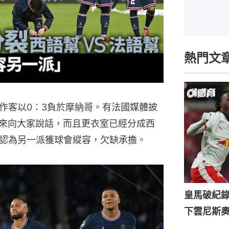
熱門文
作客以0：3負於摩納哥。有法國媒體披
出來向大家說話，而且更衣室已經分成西
認為另一派獲球會縱容，欠缺承擔。
皇馬破紀錄
下雲尼斯