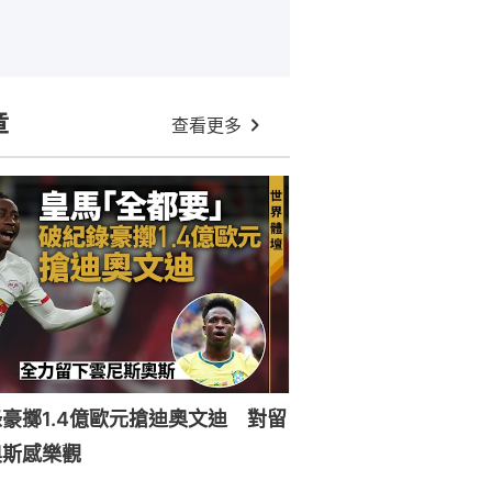
章
查看更多
豪擲1.4億歐元搶迪奧文迪 對留
奧斯感樂觀