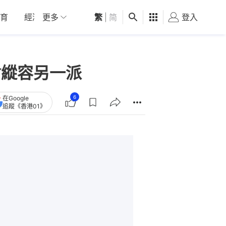
育
經濟
更多
01深圳
繁
觀點
|
简
健康
好食玩飛
登入
女
會縱容另一派
6
在Google
追蹤《香港01》