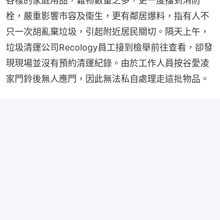
各樣的家庭用品，雜物數量之多，更一度擋到消防
栓，嚴重影響市容及衞生，更有鄰居爆料，指有人不
只一次胡亂棄垃圾，引起附近居民關切。隔天上午，
垃圾清運公司Recology員工接到檢舉前往查看，卻發
現現場並沒有預約清運紀錄。由於工作人員按谷愛凌
家門鈴後無人應門，因此無法私自處理走這批物品。