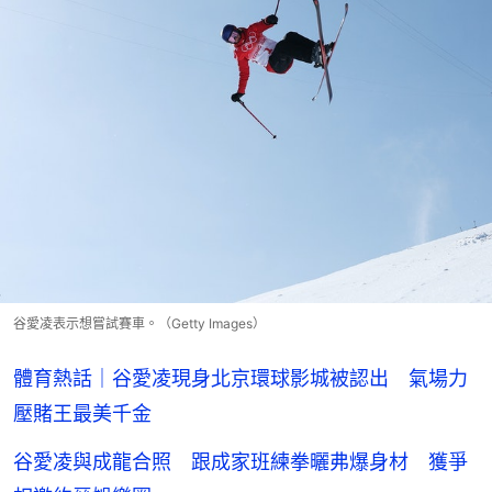
谷愛凌表示想嘗試賽車。（Getty Images）
體育熱話｜谷愛凌現身北京環球影城被認出 氣場力
壓賭王最美千金
谷愛凌與成龍合照 跟成家班練拳曬弗爆身材 獲爭