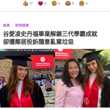
17
0
0
0
0
娛樂
即時娛樂
谷愛凌史丹福畢業解鎖三代學霸成就
卻遭鄰居投訴隨意亂棄垃圾