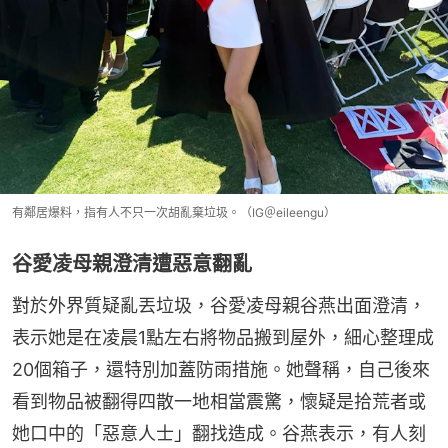
有鄰居爆料，指有人不只一次胡亂棄垃圾。（IG＠eileengu）
谷愛凌母親澄清遭惡意翻亂
對於外界質疑亂丟垃圾，谷愛凌母親谷燕出面澄清，
表示她是在凌晨1點左右將物品搬到屋外，細心整理成
20個箱子，還特別加蓋防雨措施。她聲稱，自己後來
看到物品被翻得四散一地相當震驚，懷疑是拾荒者或
她口中的「惡意人士」翻找造成。谷燕表示，有人刻