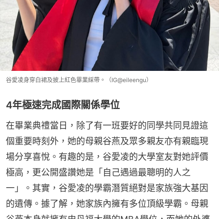
谷愛凌身穿白裙及披上紅色畢業綵帶。（IG@eileengu）
4年極速完成國際關係學位
在畢業典禮當日，除了有一班要好的同學共同見證這
個重要時刻外，她的母親谷燕及眾多親友亦有親臨現
場分享喜悅。有趣的是，谷愛凌的大學室友對她評價
極高，更公開盛讚她是「自己遇過最聰明的人之
一」。其實，谷愛凌的學霸潛質絕對是家族強大基因
的遺傳。據了解，她家族內擁有多位頂級學霸。母親