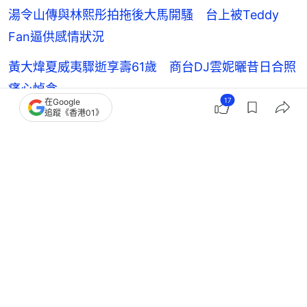
湯令山傳與林熙彤拍拖後大馬開騷 台上被Teddy
Fan逼供感情狀況
黃大煒夏威夷驟逝享壽61歲 商台DJ雲妮曬昔日合照
痛心悼念
17
在Google
追蹤《香港01》
索爆女星今年遭已婚富商控告誹謗騷擾 罕爆感情狀
態曾答被包傳聞
谷愛凌
內地藝人動向
4
0
0
5
1