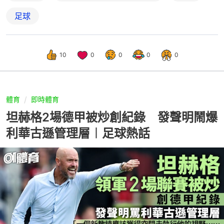
足球
10
0
0
0
0
體育
即時體育
坦赫格2場德甲被炒創紀錄 發聲明鬧爆
利華古遜管理層︱足球熱話