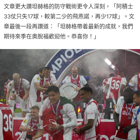
文章更大讚坦赫格的防守戰術更令人深刻，「阿積士
33仗只失17球，較第二少的飛燕諾，再少17球」。文
章最後一段再讚道：「坦赫格帶着最新的成就，我們
期待來季在奧脫福歡迎他。恭喜你！」