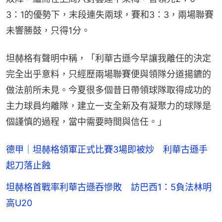
3：1的優勢下，末段連失兩球，賽和3：3，兩場聯賽
未響勝鼓，只得1分。
坦赫格有聲明中稱，「利華古遜今早讓我離任的決定
完全出乎意料，只經歷兩場聯賽便與領隊分道揚鑣的
做法前所未見。今夏很多個昔日帶領球隊取得成功的
主力球員均離隊，建立一支全新及有凝聚力的球隊是
個謹慎的過程，當中需要時間與信任。」
德甲｜坦赫格領軍正式比賽3場即被炒 利華古遜手
起刀落止蝕
坦赫格首戰率利華古遜吞慘敗 訪巴西1：5負法林明
高U20