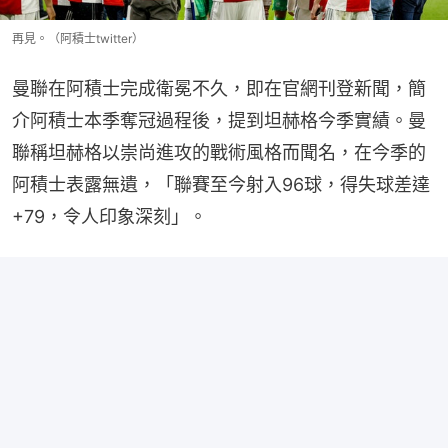
再見。（阿積士twitter）
曼聯在阿積士完成衛冕不久，即在官網刊登新聞，簡
介阿積士本季奪冠過程後，提到坦赫格今季實績。曼
聯稱坦赫格以崇尚進攻的戰術風格而聞名，在今季的
阿積士表露無遺，「聯賽至今射入96球，得失球差達
+79，令人印象深刻」。