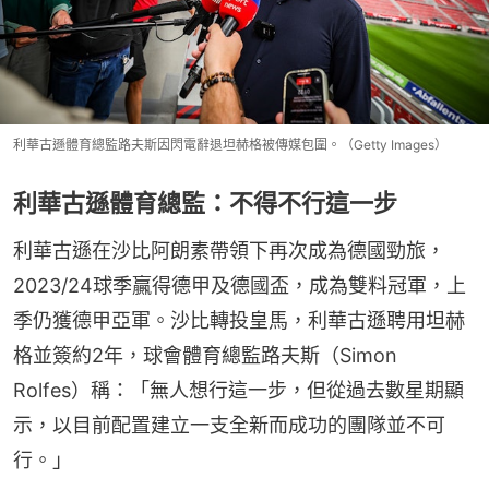
利華古遜體育總監路夫斯因閃電辭退坦赫格被傳媒包圍。（Getty Images）
利華古遜體育總監：不得不行這一步
利華古遜在沙比阿朗素帶領下再次成為德國勁旅，
2023/24球季贏得德甲及德國盃，成為雙料冠軍，上
季仍獲德甲亞軍。沙比轉投皇馬，利華古遜聘用坦赫
格並簽約2年，球會體育總監路夫斯（Simon 
Rolfes）稱：「無人想行這一步，但從過去數星期顯
示，以目前配置建立一支全新而成功的團隊並不可
行。」