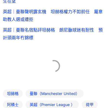
生在望
英超｜曼聯聲明露玄機 坦赫格權力不如前任 屬意
助教人選或遭拒
英超｜曼聯名宿點評坦赫格 朗尼籲球迷有耐性 預
計頭兩年冇錦標
坦赫格
曼聯（Manchester United）
阿積士
英超（Premier League ）
荷甲