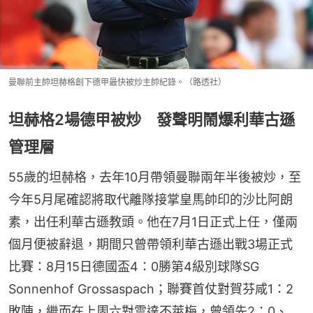
曼聯前主帥坦赫格創下德甲最快被炒主帥紀錄。（路透社）
坦赫格2場德甲被炒 發聲明鬧爆利華古遜
管理層
55歲的坦赫格，去年10月帶領曼聯兩年半後被炒，至
今年5月尾確認將取代離隊接掌皇馬帥印的沙比阿朗
素，出任利華古遜教頭。他在7月1日正式上任，僅兩
個月便被辭退，期間只曾帶領利華古遜出戰3場正式
比賽：8月15日德國盃4：0勝第4級別球隊SG 
Sonnenhof Grossaspach；聯賽首仗對賀芬咸1：2
敗陣，繼而在上周六對雲達不萊梅，曾領先2：0、