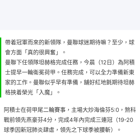
帶着冠軍而來的新領隊，曼聯球迷期待嘛？至少，球
會方面「真的很興奮」。
曼聯下任領隊坦赫格完成任務，今晨（12日）為阿積
士提早一輪衛冕荷甲。任務完成，可以全力準備新東
家的工作。曼聯似乎早有準備，舖好紅地氈期待坦赫
格挾着榮光「入魔」。
阿積士在荷甲尾二輪賽事，主場大炒海倫芬5:0，煞科
戰前領先燕豪芬4分，完成4年內完成三連冠（19-20
球季因新冠肺炎肆虐，領先之下球季被腰斬）。