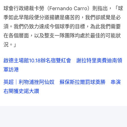
球會行政總裁卡勞（Fernando Carro）則指出，「球
季如此早階段便分道揚鑣是痛苦的，我們卻感覺是必
須。我們仍致力達成今個球季的目標，為此我們需要
在各個層面，以及整支一隊團隊均處於最佳的可能狀
況。」
啟德主場館10.18辦名宿雙紅會 謝拉特里奧費迪南領
軍訪港
英超｜利物浦挫阿仙奴 蘇保斯拉爾罰球奠勝 串演
右閘獲史諾大讚