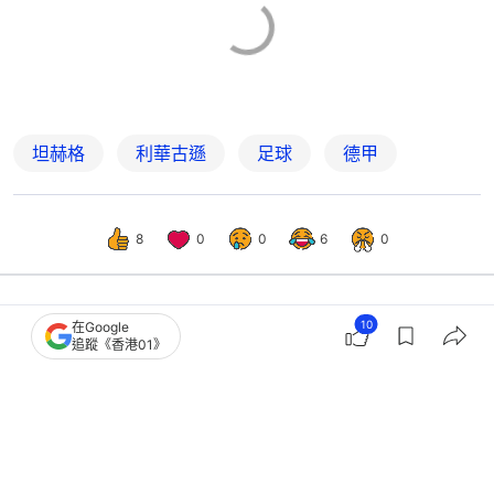
坦赫格
利華古遜
足球
德甲
8
0
0
6
0
10
在Google
體育
即時體育
追蹤《香港01》
英超｜阿仙奴對曼聯重拾久違激情 兵
工廠爭標存隱憂阿迪達須正視