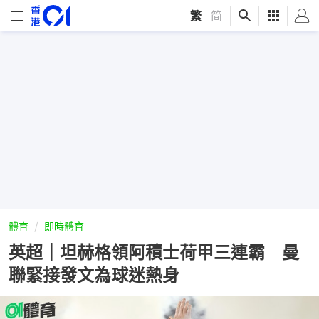
繁
|
简
體育
即時體育
英超｜坦赫格領阿積士荷甲三連霸 曼
聯緊接發文為球迷熱身