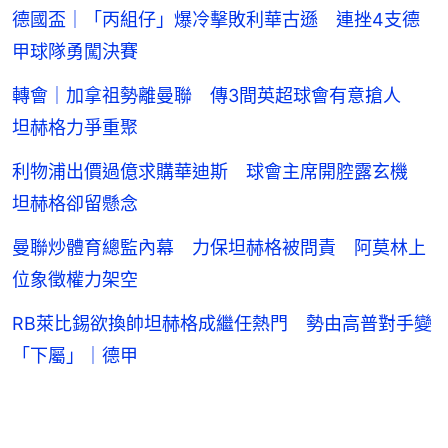
德國盃｜「丙組仔」爆冷擊敗利華古遜 連挫4支德
甲球隊勇闖決賽
轉會｜加拿祖勢離曼聯 傳3間英超球會有意搶人
坦赫格力爭重聚
利物浦出價過億求購華迪斯 球會主席開腔露玄機
坦赫格卻留懸念
曼聯炒體育總監內幕 力保坦赫格被問責 阿莫林上
位象徵權力架空
RB萊比錫欲換帥坦赫格成繼任熱門 勢由高普對手變
「下屬」｜德甲