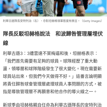
利華古遜隊長安特列治（右），亦對坦赫格領軍態度有微言。（Getty Images）
隊長反駁坦赫格說法 和波歸咎管理層埋伏
線
利華古遜3：3遭雲達不萊梅逼和後，坦赫格表示：
「我們首先需要有足夠的球員。球隊經歷了重大動
盪，領導層和球隊階級發生了很大變化。現在需要新
球員站出來，但我們今天做得不好。」這番言論明顯
將責任歸咎球會管理層處理球員人事問題的方式，被
指是導致管理層不再願意和他合作的導火線之一。
新球季由坦赫格親自任命為利華古遜隊長的安特列治