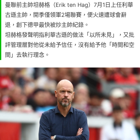
曼聯前主帥坦赫格（Erik ten Hag）7月1日上任利華
古遜主帥，開季僅領軍2場聯賽，便火速遭球會辭
退，創下德甲最快被炒主帥紀錄。
坦赫格發聲明指利華古遜的做法「以所未見」，又批
評管理層對他從未給予信任，沒有給予他「時間和空
間」去執行理念。