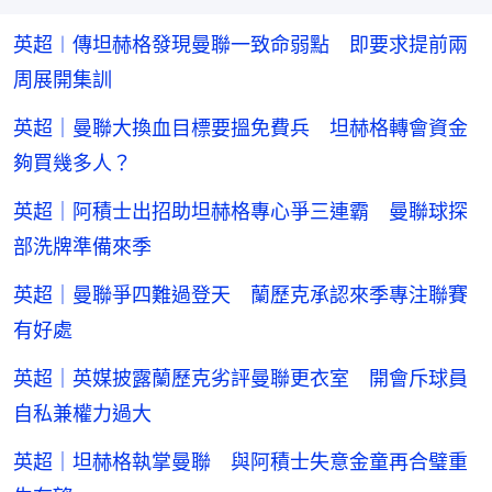
英超︱傳坦赫格發現曼聯一致命弱點 即要求提前兩
周展開集訓
英超｜曼聯大換血目標要搵免費兵 坦赫格轉會資金
夠買幾多人？
英超｜阿積士出招助坦赫格專心爭三連霸 曼聯球探
部洗牌準備來季
英超｜曼聯爭四難過登天 蘭歷克承認來季專注聯賽
有好處
英超｜英媒披露蘭歷克劣評曼聯更衣室 開會斥球員
自私兼權力過大
英超｜坦赫格執掌曼聯 與阿積士失意金童再合璧重