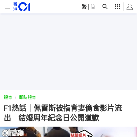
繁
|
简
體育
即時體育
F1熱話｜佩雷斯被指背妻偷食影片流
出 結婚周年紀念日公開道歉