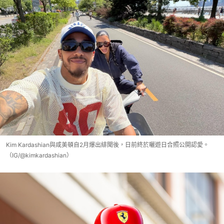
Kim Kardashian與咸美頓自2月爆出緋聞後，日前終於曬遊日合照公開認愛。
（IG/@kimkardashian）