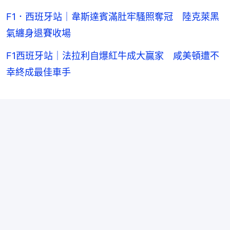
F1．西班牙站｜韋斯達賓滿肚牢騷照奪冠 陸克萊黑
氣纏身退賽收場
F1西班牙站｜法拉利自爆紅牛成大贏家 咸美頓遭不
幸終成最佳車手