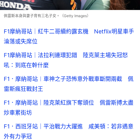
佩雷斯本身與妻子育有三名子女。（Getty Images）
F1摩納哥站｜紅牛二哥續約露玄機 Netflix明星車手
淪落或失席位
F1摩納哥站｜法拉利連環犯錯 陸克萊主場失冠怒
吼：到底在幹什麼
F1．摩納哥站︱車神之子恐怖意外戰車斷開兩截 佩
雷斯瘋狂戰封王
F1．摩納哥站｜陸克萊紅旗下奪頭位 佩雷斯搏太盡
炒車累街坊
F1．西班牙站｜平治戰力大躍進 咸美頓：若非遇意
外有力爭冠