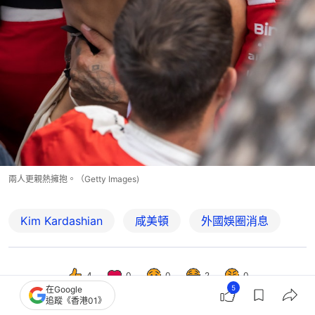
兩人更親熱擁抱。（Getty Images)
Kim Kardashian
咸美頓
外國娛圈消息
4
0
0
2
0
5
在Google
追蹤《香港01》