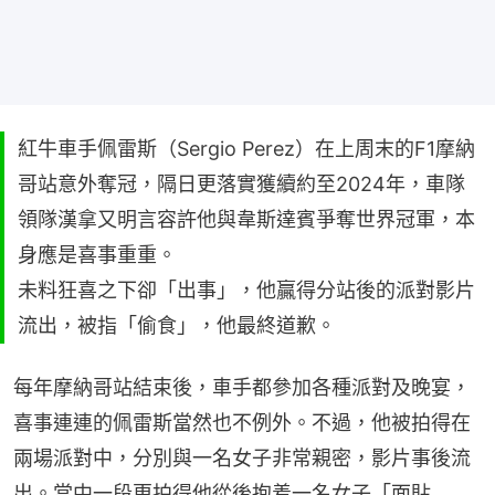
紅牛車手佩雷斯（Sergio Perez）在上周末的F1摩納
哥站意外奪冠，隔日更落實獲續約至2024年，車隊
領隊漢拿又明言容許他與韋斯達賓爭奪世界冠軍，本
身應是喜事重重。
未料狂喜之下卻「出事」，他贏得分站後的派對影片
流出，被指「偷食」，他最終道歉。
每年摩納哥站結束後，車手都參加各種派對及晚宴，
喜事連連的佩雷斯當然也不例外。不過，他被拍得在
兩場派對中，分別與一名女子非常親密，影片事後流
出。當中一段更拍得他從後抱着一名女子「面貼