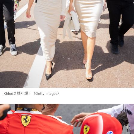
Khloé身材Fit爆！（Getty Images）