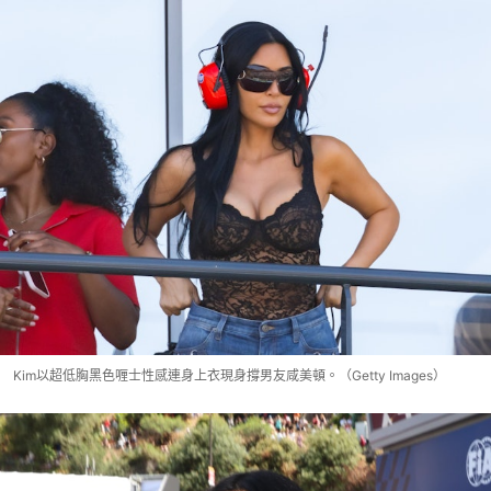
Kim以超低胸黑色喱士性感連身上衣現身撐男友咸美頓。（Getty Images）