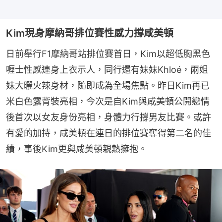
Kim現身摩納哥排位賽性感力撐咸美頓
日前舉行F1摩納哥站排位賽首日，Kim以超低胸黑色
喱士性感連身上衣示人，同行還有妹妹Khloé，兩姐
妹大曬火辣身材，隨即成為全場焦點。昨日Kim再已
米白色露背裝亮相，今次是自Kim與咸美頓公開戀情
後首次以女友身份亮相，身體力行撐男友比賽。或許
有愛的加持，咸美頓在連日的排位賽奪得第二名的佳
績，事後Kim更與咸美頓親熱擁抱。