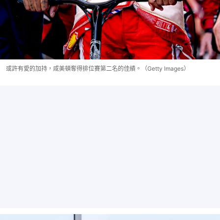
或許有愛的加持，咸美頓奪得排位賽第二名的佳績。（Getty Images）