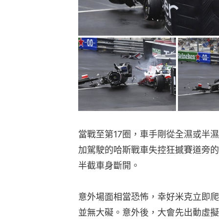
當戰至第17圈，車手剛從全濕或半
加駕駛的哈斯戰車失控狂撼賽道旁的
半截車身斷開。
意外場面相當恐怖，幸好米克立即爬
並無大礙。意外後，大會先出動虛擬