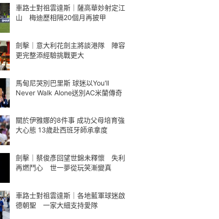
車路士對祖雲達斯｜薩高華妙射定江
山 梅迪歷相隔20個月再披甲
劍擊｜意大利花劍主將談港隊 陣容
更完整添經驗挑戰更大
馬甸尼哭別巴里斯 球迷以You'll
Never Walk Alone送別AC米蘭傳奇
關於伊雅娜的8件事 成功父母培育強
大心態 13歲赴西班牙師承拿度
劍擊｜蔡俊彥回望世錦未釋懷 失利
再燃鬥心 世一夢從玩笑漸變真
車路士對祖雲達斯｜各地藍軍球迷啟
德朝聖 一家大細支持愛隊