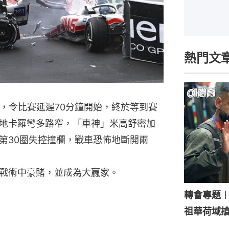
熱門文
雨，令比賽延遲70分鐘開始，終於等到賽
地卡羅彎多路窄，「車神」米高舒密加
第30圈失控撞欄，戰車恐怖地斷開兩
戰術中豪賭，並成為大贏家。
轉會專題
祖華荷域