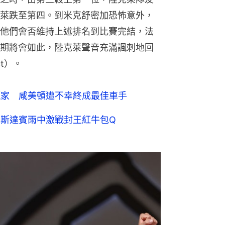
萊跌至第四。到米克舒密加恐怖意外，
他們會否維持上述排名到比賽完結，法
期將會如此，陸克萊聲音充滿諷刺地回
ct）。
贏家 咸美頓遭不幸終成最佳車手
韋斯達賓雨中激戰封王紅牛包Q