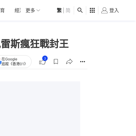
育
經濟
更多
01深圳
繁
觀點
|
简
健康
好食玩飛
登入
女
佩雷斯瘋狂戰封王
3
在Google
追蹤《香港01》