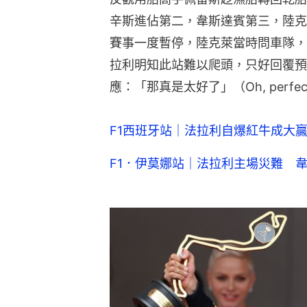
辛斯進佔第二，韋斯達賓第三，陸克
賽事一度暫停，陸克萊當時問車隊，
拉利明知此站難以爬頭，只好回覆預
應：「那真是太好了」（Oh, perfe
F1西班牙站｜法拉利自爆紅牛成大
F1．伊莫娜站｜法拉利主場災難 