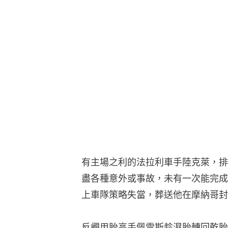
有主場之利的法拉利車手陸克萊，排
盡各種意外或事故，未有一次能完成
上車隊策略失當，葬送他在摩納哥封
反觀用胎高手佩雷斯趁濕胎轉回乾胎