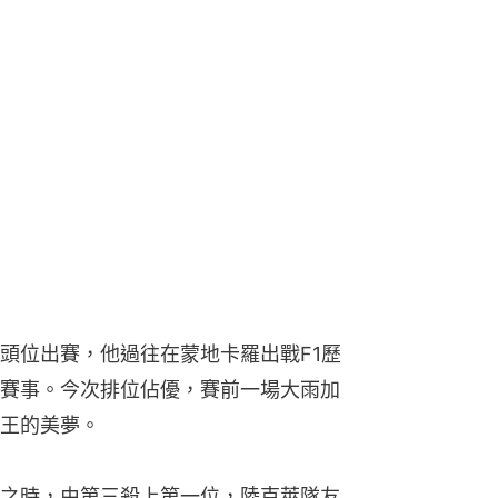
頭位出賽，他過往在蒙地卡羅出戰F1歷
賽事。今次排位佔優，賽前一場大雨加
王的美夢。
之時，由第三殺上第一位，陸克萊隊友