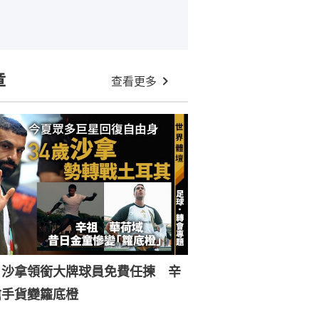
章
查看更多
︱沙拿領銜大牌球員免費任揀 辛
搶手貨變籮底橙