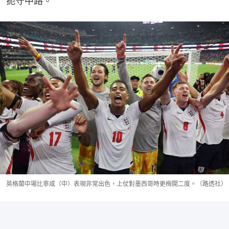
扼守中路。
英格蘭中場比寧咸（中）表現非常出色，上仗對墨西哥時更梅開二度。（路透社）