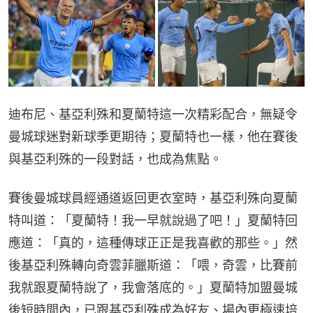
迪布尼、基亞利殊和夏蘭特這一次精彩配合，無疑令
曼城球迷對新球季更期待；夏蘭特也一樣，他在賽後
與基亞利殊的一段對話，也成為焦點。
賽後曼城球員經通道返回更衣室時，基亞利殊向夏蘭
特叫道：「夏蘭特！我一早就說過了吧！」夏蘭特回
應道：「真的，這種傳球正正是我喜歡的那些。」然
後基亞利殊轉向奇雲菲臘斯道：「喂，奇雲，比賽前
我就跟夏蘭特說了，我會落底的。」夏蘭特加盟曼城
後短時間內，已跟基亞利殊成為好友、場內更極速培