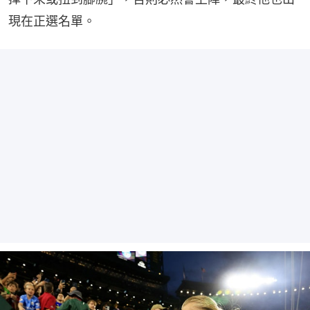
現在正選名單。