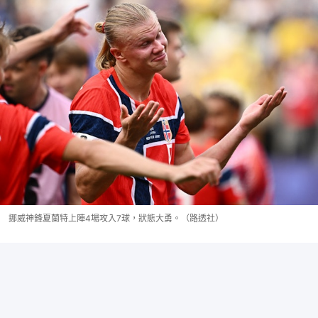
挪威神鋒夏蘭特上陣4場攻入7球，狀態大勇。（路透社）