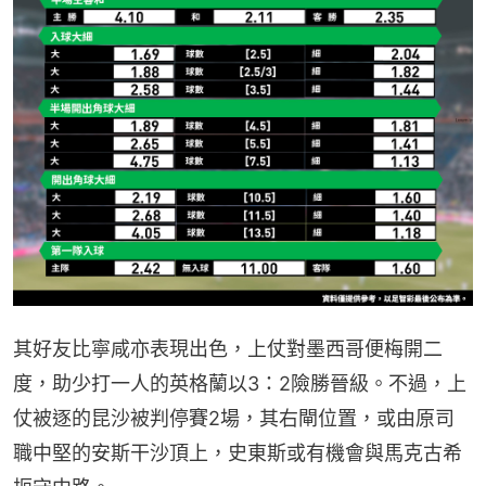
其好友比寧咸亦表現出色，上仗對墨西哥便梅開二
度，助少打一人的英格蘭以3：2險勝晉級。不過，上
仗被逐的昆沙被判停賽2場，其右閘位置，或由原司
職中堅的安斯干沙頂上，史東斯或有機會與馬克古希