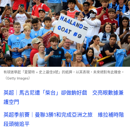
有球迷舉起「夏蘭特 = 史上最佳9號」的紙牌，以其表現，未來絕對有此機會。
（Getty Images）
英超｜馬古尼遭「柴台」卻做齣好戲 交亮眼數據兼
護空門
英超季前賽｜曼聯3勝1和完成亞洲之旅 維拉補時階
段頭槌追平