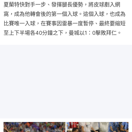
夏蘭特快對手一步、發揮腿長優勢，將皮球剷入網
窩，成為他轉會後的第一個入球。這個入球，也成為
比賽唯一入球，在賽事因雷暴一度暫停、最終要縮短
至上下半場各40分鐘之下，曼城以1：0擊敗拜仁。