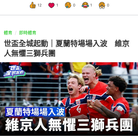
12
1
0
1
0
體育
即時體育
世盃全城起動｜夏蘭特場場入波 維京
人無懼三獅兵團