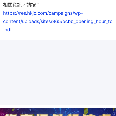
相關資訊，請按：
https://res.hkjc.com/campaigns/wp-
content/uploads/sites/965/ocbb_opening_hour_tc
.pdf