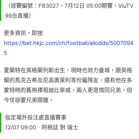
（球賽編號：FB3027，7月12日 05:00開賽，ViuTV
99台直播）
更多資訊，即按 
https://bet.hkjc.com/ch/football/allodds/5007094
5
夏蘭特在英格蘭列斯出生，現時也效力曼城，跟英格
蘭的馬克古希及尼高奧萊利等份屬隊友，還有他在多
蒙特時的舊袍襗祖迪比寧咸，兩人更是情同兄弟，但
今仗卻要兄弟鬩牆。
指定場外投注處直播賽事
12/07 09:00 阿根廷 對 瑞士