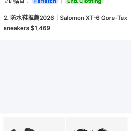
立即購買： 
Farfetch
｜
End. Clothing
2. 防水鞋推薦2026｜Salomon XT-6 Gore-Tex
sneakers $1,469