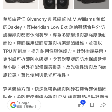
至於由曾任 Givenchy 創意總監 M.M.Williams 領軍
的Oakley，其Meridian Low Ext 運動鞋結合戶外防
護機能與都市休閒美學，專為多變環境與高強度活動
而設。鞋面採用絨面皮革與抗磨聚酯纖維，並覆以 
TPU 防刮層，提升耐用性與保護力。針對極端暴雨，
更附設可拆卸防水綁腿，令其對雙腿的防水保護延伸
至小腿；另外亦配備鎳鍍掛鉤、反光彈性環與反向螺
旋拉鍊，兼具便利與低光可視性。
穿著體驗方面，快速繫帶系統與防砂石鞋舌確保穩固
貼合，柔軟聚酯纖維內襯與 EVA 緩震鞋墊提供舒適承
14
在Google
托。外底選用Oakley訂製的軍用級Vibram®橡膠，具
追蹤《香港01》