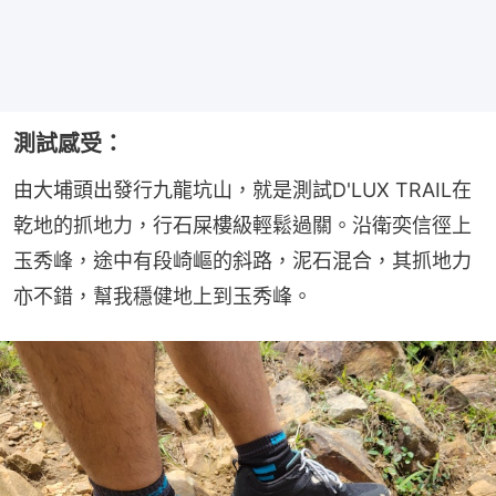
測試感受：
由大埔頭出發行九龍坑山，就是測試D'LUX TRAIL在
乾地的抓地力，行石屎樓級輕鬆過關。沿衛奕信徑上
玉秀峰，途中有段崎嶇的斜路，泥石混合，其抓地力
亦不錯，幫我穩健地上到玉秀峰。