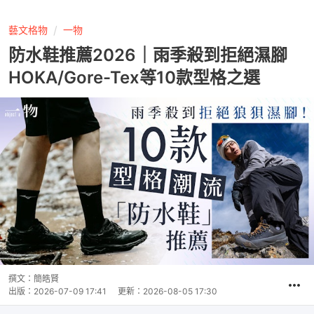
藝文格物
一物
防水鞋推薦2026｜雨季殺到拒絕濕腳
HOKA/Gore-Tex等10款型格之選
撰文：
簡皓賢
出版：
2026-07-09 17:41
更新：
2026-08-05 17:30