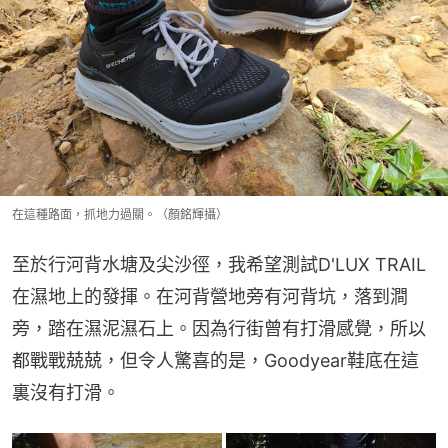
在這種路面，抓地力過關。（顏銘輝攝）
至於行河背水塘及尖沙徑，我希望測試D'LUX TRAIL
在濕地上的發揮。在河背營地旁有河背坑，落到澗
旁，踏在濕泥濕石上。因為行街曾有打滑感覺，所以
都戰戰兢兢，但令人驚喜的是，Goodyear鞋底在這
裏沒有打滑。