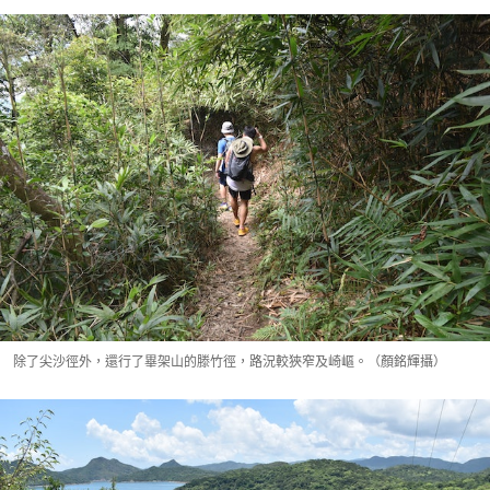
除了尖沙徑外，還行了畢架山的滕竹徑，路況較狹窄及崎嶇。（顏銘輝攝）