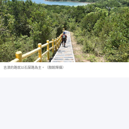
吉澳的路就以石屎路為主。（顏銘輝攝）