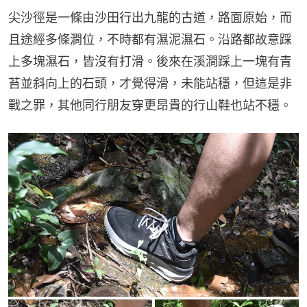
尖沙徑是一條由沙田行出九龍的古道，路面原始，而
且途經多條澗位，不時都有濕泥濕石。沿路都故意踩
上多塊濕石，皆沒有打滑。後來在溪澗踩上一塊有青
苔並斜向上的石頭，才覺得滑，未能站穩，但這是非
戰之罪，其他同行朋友穿更昂貴的行山鞋也站不穩。