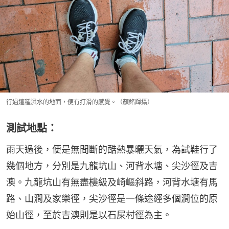
行過這種濕水的地面，便有打滑的感覺。（顏銘輝攝）
測試地點：
雨天過後，便是無間斷的酷熱暴曬天氣，為試鞋行了
幾個地方，分別是九龍坑山、河背水塘、尖沙徑及吉
澳。九龍坑山有無盡樓級及崎嶇斜路，河背水塘有馬
路、山澗及家樂徑，尖沙徑是一條途經多個澗位的原
始山徑，至於吉澳則是以石屎村徑為主。