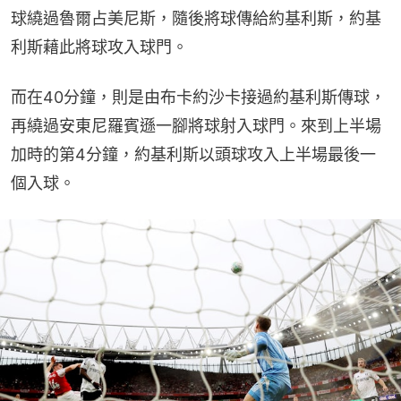
球繞過魯爾占美尼斯，隨後將球傳給約基利斯，約基
利斯藉此將球攻入球門。
而在40分鐘，則是由布卡約沙卡接過約基利斯傳球，
再繞過安東尼羅賓遜一腳將球射入球門。來到上半場
加時的第4分鐘，約基利斯以頭球攻入上半場最後一
個入球。