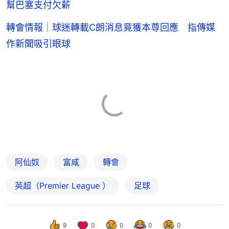
幫巴塞支付欠薪
轉會情報｜球迷轉載C朗消息竟獲本尊回應 指傳媒
作新聞吸引眼球
阿仙奴
富咸
轉會
英超（Premier League ）
足球
9
0
0
0
0