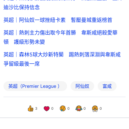
迪沙比保持信念
英超｜阿仙奴一球挫紐卡素 暫壓曼城重返榜首
英超｜熱刺主力傷出取今年首勝 韋斯咸絕殺愛華
頓 護級形勢未變
英超｜森林5球大炒新特蘭 踢熱刺落深淵與韋斯咸
爭留級最後一席
英超（Premier League ）
阿仙奴
富咸
3
0
0
0
0