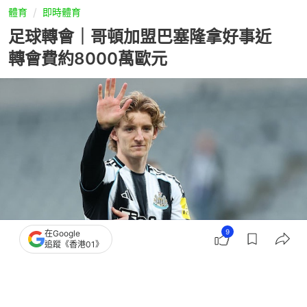
體育
即時體育
足球轉會｜哥頓加盟巴塞隆拿好事近
轉會費約8000萬歐元
9
在Google
追蹤《香港01》
撰文：
胡卉忻
出版：
2026-05-28 16:34
更新：
2026-05-28 16:35