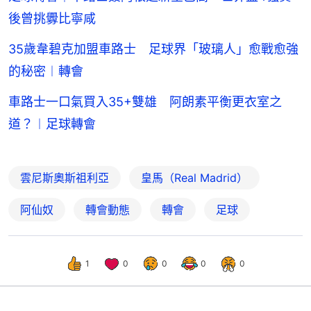
後曾挑釁比寧咸
35歲韋碧克加盟車路士 足球界「玻璃人」愈戰愈強
的秘密︱轉會
車路士一口氣買入35+雙雄 阿朗素平衡更衣室之
道？︱足球轉會
雲尼斯奧斯祖利亞
皇馬（Real Madrid）
阿仙奴
轉會動態
轉會
足球
1
0
0
0
0