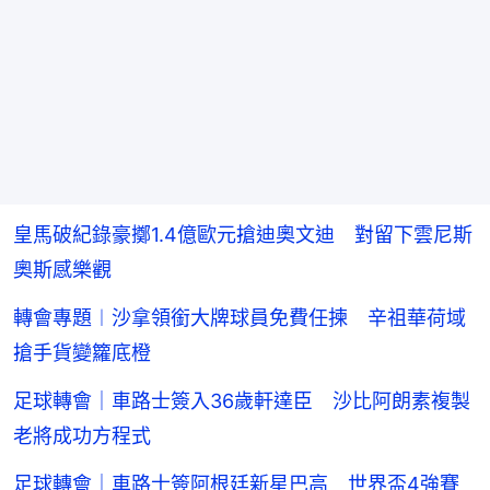
皇馬破紀錄豪擲1.4億歐元搶迪奧文迪 對留下雲尼斯
奧斯感樂觀
轉會專題︱沙拿領銜大牌球員免費任揀 辛祖華荷域
搶手貨變籮底橙
足球轉會｜車路士簽入36歲軒達臣 沙比阿朗素複製
老將成功方程式
足球轉會｜車路士簽阿根廷新星巴高 世界盃4強賽