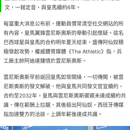
文，一錘定音，與皇馬續約6年。
每當重大消息公布前，運動員慣常清空社交網站的所
有內容，皇馬翼鋒雲尼斯奧斯的舉動引起懷疑。這名
巴西球星與皇馬的合約明年夏天結束，盛傳阿仙奴積
極發起攻勢，權威體育媒體《The Athletic》指，兵
工廠主帥阿迪達鍾情於雲尼斯奧斯。
雲尼斯奧斯早前返回皇馬如常開操，一切傳聞，被雲
尼斯奧斯的發文解破，他與皇馬共同發文官宣續約，
合約至2032年。皇馬與雲尼斯奧斯遲遲未達成續約共
識，傳在薪酬上拉鋸，其後殺出阿仙奴，西班牙傳媒
指加速雙方的洽談，上調年薪後達成共識。