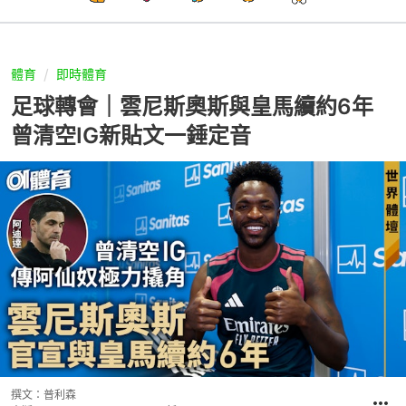
體育
即時體育
足球轉會｜雲尼斯奧斯與皇馬續約6年
曾清空IG新貼文一錘定音
撰文：
普利森