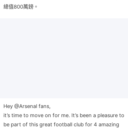
總值800萬鎊。
Hey
@Arsenal
fans,
it’s time to move on for me. It’s been a pleasure to
be part of this great football club for 4 amazing