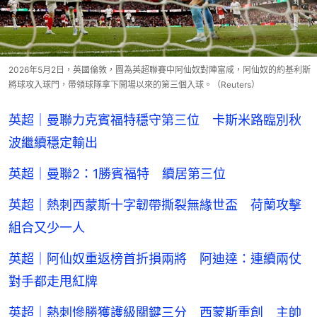
2026年5月2日，英國倫敦，圖為英超聯賽中阿仙奴對陣富咸，阿仙奴的約基利斯
將球攻入球門，帶領球隊拿下開場以來的第三個入球。（Reuters）
英超｜曼聯力克賓福特穩守第三位 卡斯米路臨別秋
波繼續穩定輸出
英超｜曼聯2：1勝賓福特 續居第三位
英超｜熱刺西蒙斯十字韌帶撕裂無緣世盃 荷蘭攻擊
組合又少一人
英超｜阿仙奴重返榜首折損兩將 阿迪達：連續兩仗
對手都走甩紅牌
英超｜熱刺慘勝獲護級關鍵三分 西蒙斯重創 主帥