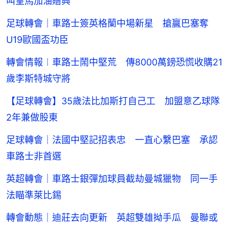
叫皇馬加油贈興
足球轉會｜車路士簽英格蘭中場新星 搶贏巴塞奪
U19歐國盃功臣
轉會情報︱車路士鬧中堅荒 傳8000萬鎊恐慌收購21
歲李斯特城守將
【足球轉會】35歲法比加斯打自己工 加盟意乙球隊
2年兼做股東
足球轉會｜法國中堅記招表忠 一直心繫巴塞 承認
車路士非首選
英超轉會｜車路士銀彈加球員截劫曼城獵物 同一手
法瞄準萊比錫
轉會動態｜迪莊去向更新 英超雙雄拗手瓜 曼聯或