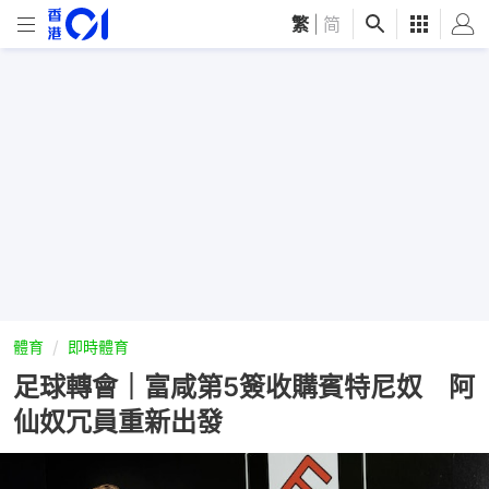
繁
|
简
體育
即時體育
足球轉會｜富咸第5簽收購賓特尼奴 阿
仙奴冗員重新出發