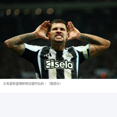
古馬雷斯盛傳即將加盟阿仙奴。（路透社）