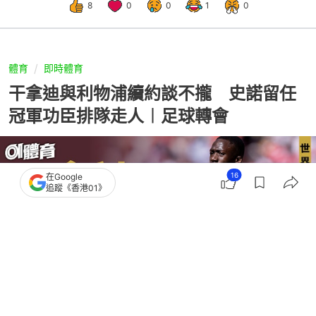
8
0
0
1
0
體育
即時體育
干拿迪與利物浦續約談不攏 史諾留任
冠軍功臣排隊走人︱足球轉會
16
在Google
追蹤《香港01》