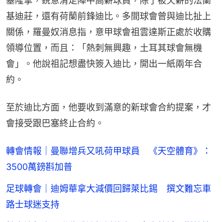
塞隆拿，銳意清走陣中高薪球員，除了被欠薪的法蘭
基迪莊，還有荷蘭前鋒迪比。多間球會曾與迪比扯上
關係，羅曼奴消息指，意甲球會祖雲達斯正處於收購
領導位置，而且：「熱刺無興趣，土耳其球會無機
會」。他說祖記想盡快簽入迪比，開出一紙兩年合
約。
至於迪比方面，他要收到滿意的新球會合約提案，才
會接受跟巴塞終止合約。
轉會情報｜曼聯增兵又吼荷甲球員 《天空體育》：
3500萬鎊斟加普
足球轉會｜迪姆華拿大減價回歸萊比錫 撰文難忘車
路士球迷支持