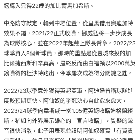
鎊購入只得22歲的加比爾馬加希斯。
中路防守敲定，輪到中場位置，從皇馬借用奧迪加特
效果不錯，2021/22正式收購，挪威猛將一步步成長
為球隊核心，並在2022年起戴上隊長臂章。2022/23
球季買入8個新球員，那時的重點是從曼城來投的加
比爾捷西斯和辛真高，最終反而由白禮頓以2000萬英
鎊購得的杜沙特跑出，今季屢次成為得分關鍵之匙。
2022/23球季意外獲得英超亞軍，阿迪達曾稱球隊進
度較預期更快。阿仙奴的爭冠決心自此愈來愈大，
2023/24球季向韋斯咸一擲1.05億英鎊收購迪格蘭賴
斯，猶如向外界展示雄心的「宣言收購」，質疑的聲
音很快消散，此子用表現並證明阿仙奴確實「有買貴