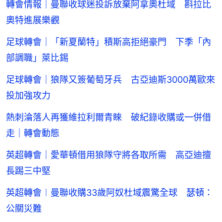
轉會情報｜曼聯收球迷投訴放棄阿拿奧杜域 斟拉比
奧特進展樂觀
足球轉會｜「新夏蘭特」積斯高拒絕豪門 下季「內
部調職」萊比錫
足球轉會｜狼隊又簽葡萄牙兵 古亞迪斯3000萬歐來
投加強攻力
熱刺淪落人再獲維拉利爾青睞 破紀錄收購或一併借
走｜轉會動態
英超轉會｜愛華頓借用狼隊守將各取所需 高亞迪擅
長踢三中堅
英超轉會︱曼聯收購33歲阿奴杜域震驚全球 瑟頓：
公關災難