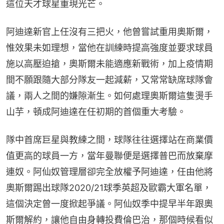
這位天才球星重現光芒。
阿迪達新官上任沒有三把火，他曾嘗試重用奧斯爾，
惟效果未如理想，當他在訓練時提高強度並要求球員
施以高壓迫搶，奧斯爾未能適應新戰術，加上疫情期
間不願跟隨大部分隊友一起減薪，又常常缺席球隊會
議，兩人之間的嫌隙漸生。如何處理奧斯爾這隻燙手
山芋，頓成阿迪達在任初期的首個重大考驗。
隊中首席巨星與教練之間，球隊往往選擇站在商業價
值更高的球員一方，當年曼聯便是選擇普巴而放棄摩
連奴。阿仙奴管理層卻完全放權予阿迪達，任由他將
奧斯爾踢出球隊2020/21球季英超及歐霸大軍名單，
這個決定曾一度掀起爭議。阿仙奴季中提早半年跟奧
斯爾解約，讓他自由身轉投費倫巴治，那個時候看似