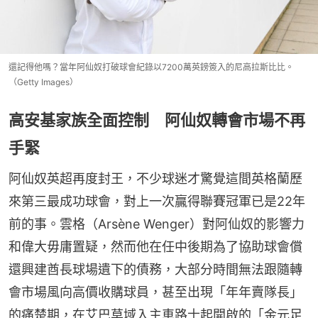
還記得他嗎？當年阿仙奴打破球會紀錄以7200萬英鎊簽入的尼高拉斯比比。
（Getty Images）
高安基家族全面控制 阿仙奴轉會市場不再
手緊
阿仙奴英超再度封王，不少球迷才驚覺這間英格蘭歷
來第三最成功球會，對上一次贏得聯賽冠軍已是22年
前的事。雲格（Arsène Wenger）對阿仙奴的影響力
和偉大毋庸置疑，然而他在任中後期為了協助球會償
還興建酋長球場遺下的債務，大部分時間無法跟隨轉
會市場風向高價收購球員，甚至出現「年年賣隊長」
的痛楚期，在艾巴莫域入主車路士起開啟的「金元足