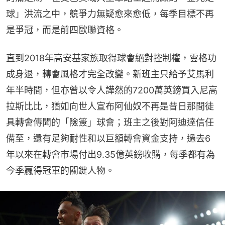
球」洪流之中，競爭力無疑愈來愈低，每季目標不再
是爭冠，而是前四歐聯資格。
直到2018年高安基家族取得球會絕對控制權，雲格功
成身退，轉會風格才完全改變。新班主只給予艾馬利
年半時間，但亦曾以令人譁然的7200萬英鎊買入尼高
拉斯比比，猶如向世人宣布阿仙奴不再是昔日那間徒
具轉會傳聞的「險簽」球會；班主之後對阿迪達信任
備至，還有足夠耐性和以巨額轉會資金支持，過去6
年以來在轉會市場付出9.35億英鎊收購，每季都有為
今季贏得冠軍的關鍵人物。