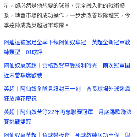
星，卻必然是他想要的球員，完全融入他的戰術體
系，轉會市場的成功操作，一步步改善球隊體質，今
季達陣成為英超冠軍球隊。
阿迪達被罵足全季下領阿仙奴奪冠 英超全新冠軍教
練類型︱01球評
阿仙奴贏英超｜雲格致賀享受勝利時光 兩次冠軍間
近未曾缺席歐戰
英超｜阿仙奴全隊見證封王一刻 酋長球場外球迷瘋
狂放煙花慶祝
英超｜阿仙奴苦等22年再奪聯賽冠軍 月底踢歐聯決
賽挑戰雙冠
阿仙奴贏英超｜角球變板斧 死球教練居功至偉 與