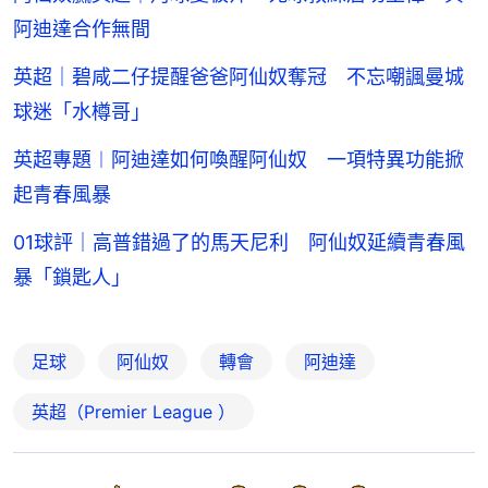
阿迪達合作無間
英超｜碧咸二仔提醒爸爸阿仙奴奪冠 不忘嘲諷曼城
球迷「水樽哥」
英超專題︱阿迪達如何喚醒阿仙奴 一項特異功能掀
起青春風暴
01球評｜高普錯過了的馬天尼利 阿仙奴延續青春風
暴「鎖匙人」
足球
阿仙奴
轉會
阿迪達
英超（Premier League ）