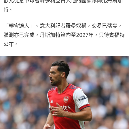
歐元從意甲球會森多利亞買入他的國家隊師弟丹斯加
特。
「轉會達人」、意大利記者羅曼奴稱，交易已落實，
體測亦已完成，丹斯加特簽約至2027年，只待賓福特
公布。