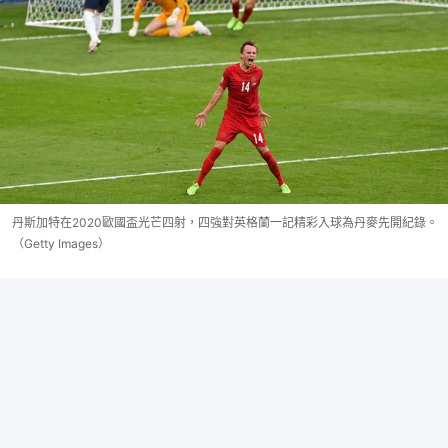
丹斯加特在2020歐國盃光芒四射，四強對英格蘭一記精彩入球為丹麥先開紀錄。
（Getty Images）