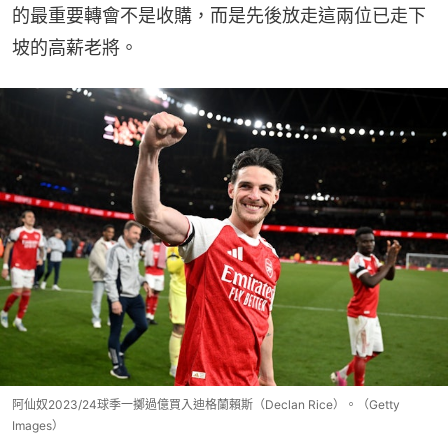
的最重要轉會不是收購，而是先後放走這兩位已走下
坡的高薪老將。
阿仙奴2023/24球季一擲過億買入迪格蘭賴斯（Declan Rice）。（Getty
Images）