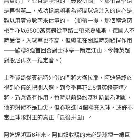
無買錯」，並且是爭冠的「最後拼圖」。那怕當季還
是再得第二，成功搶贏賴斯為整間球會注入的信心是
難以用實質數字來估量的。（順帶一提，那個轉會窗
槍手亦以6500萬英鎊從車路士帶來夏維斯，德國人不
時受傷，入球率也不高，但總能在關鍵時刻發揮作用
——歐聯8強首回合對士砵亭一箭定江山，今輪英超
對般尼再次一錘定音。）
上季買斷從賓福特外借的門將大衛拉耶，阿迪達終於
得到心儀的把關人選。到今季再花2.5億英鎊豪購7
將，新兵各有作用，暫時以前鋒約基利斯最為明顯，
他的射術不是頂尖，但亦攻進14個聯賽入球，或許亦
當上球隊封王的真正「最後拼圖」。
阿迪達領軍6年來，阿仙奴收購的未必是球壇一線巨