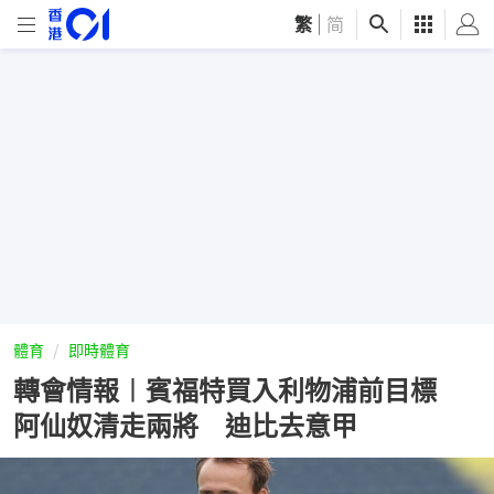
繁
|
简
體育
即時體育
轉會情報︱賓福特買入利物浦前目標
阿仙奴清走兩將 迪比去意甲