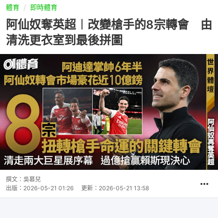
體育
即時體育
阿仙奴奪英超︱改變槍手的8宗轉會 由
清洗更衣室到最後拼圖
撰文：
吳慕兒
出版：
2026-05-21 01:26
更新：
2026-05-21 13:58