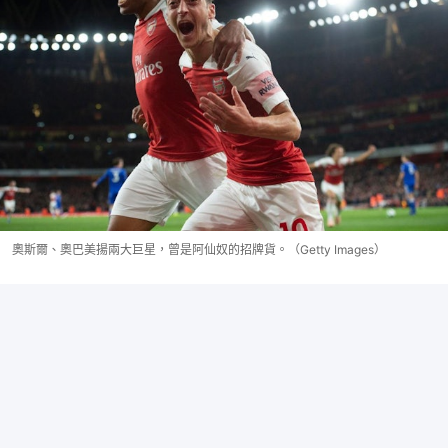
奧斯爾、奧巴美揚兩大巨星，曾是阿仙奴的招牌貨。（Getty Images）