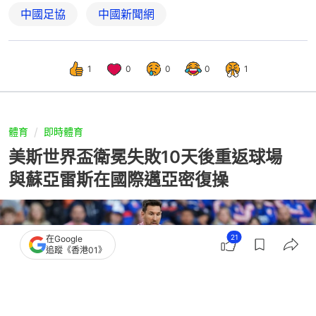
中國足協
中國新聞網
1
0
0
0
1
體育
即時體育
美斯世界盃衛冕失敗10天後重返球場
與蘇亞雷斯在國際邁亞密復操
21
在Google
追蹤《香港01》