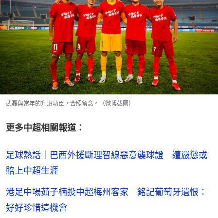
武磊與當年的升班功臣，合照留念。（微博截圖）
更多中超相關報道：
足球熱話｜巴西外援斷理智線惡意襲球證 遭嚴懲或
賠上中超生涯
港足中場茹子楠投中超梅州客家 銘記葡萄牙遺恨：
好好珍惜這機會