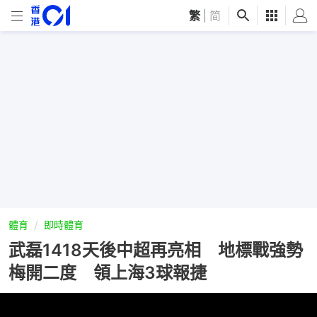
繁
|
简
體育
即時體育
武磊1418天後中超再亮相 地標戰強勢
梅開二度 領上海3球報捷