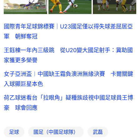
國際青年足球錦標賽｜U23國足僅以得失球差屈居亞
軍 朝鮮奪冠
王鈺棟一年內三級跳 從U20變大國足射手：冀助國
家獲更多榮譽
女子亞洲盃︱中國缺王霜負澳洲無緣決賽 卡爾關鍵
入球顯巨星本色
荷乙球迷看台「拉眼角」疑種族歧視中國足球員王博
豪 球會回應
足球
國足（中國足球隊）
武磊