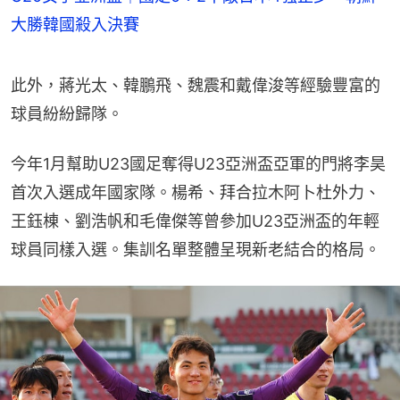
大勝韓國殺入決賽
此外，蔣光太、韓鵬飛、魏震和戴偉浚等經驗豐富的
球員紛紛歸隊。
今年1月幫助U23國足奪得U23亞洲盃亞軍的門將李昊
首次入選成年國家隊。楊希、拜合拉木阿卜杜外力、
王鈺棟、劉浩帆和毛偉傑等曾參加U23亞洲盃的年輕
球員同樣入選。集訓名單整體呈現新老結合的格局。