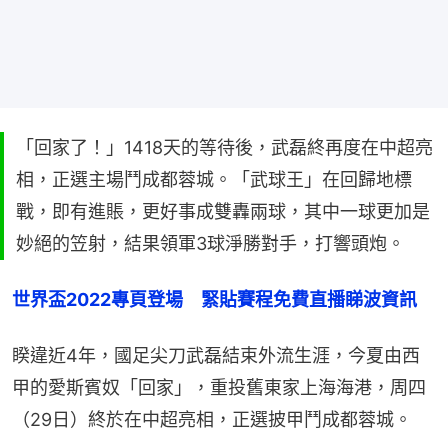
「回家了！」1418天的等待後，武磊終再度在中超亮
相，正選主場鬥成都蓉城。「武球王」在回歸地標
戰，即有進賬，更好事成雙轟兩球，其中一球更加是
妙絕的笠射，結果領軍3球淨勝對手，打響頭炮。
世界盃2022專頁登場　緊貼賽程免費直播睇波資訊
睽違近4年，國足尖刀武磊結束外流生涯，今夏由西
甲的愛斯賓奴「回家」，重投舊東家上海海港，周四
（29日）終於在中超亮相，正選披甲鬥成都蓉城。