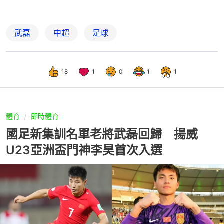
武磊
中超
足球
18
1
0
1
1
體育
即時體育
國足新集訓名單老將武磊回歸 揚威
U23亞洲盃門神李昊首次入選