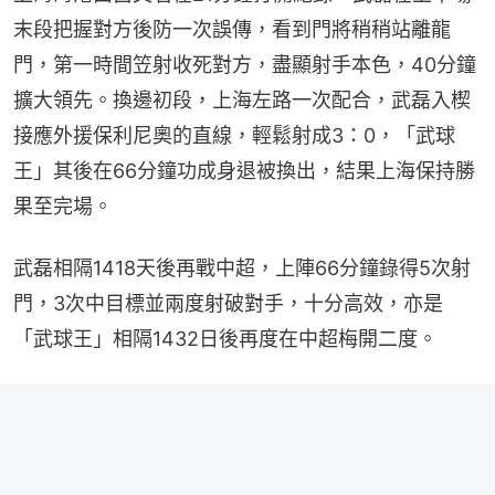
末段把握對方後防一次誤傳，看到門將稍稍站離龍
門，第一時間笠射收死對方，盡顯射手本色，40分鐘
擴大領先。換邊初段，上海左路一次配合，武磊入楔
接應外援保利尼奧的直線，輕鬆射成3：0，「武球
王」其後在66分鐘功成身退被換出，結果上海保持勝
果至完場。
武磊相隔1418天後再戰中超，上陣66分鐘錄得5次射
門，3次中目標並兩度射破對手，十分高效，亦是
「武球王」相隔1432日後再度在中超梅開二度。