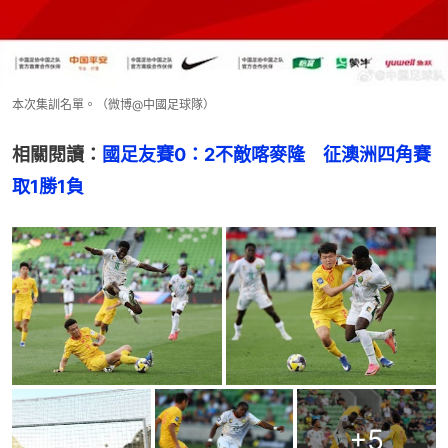
本次集訓名單。（微博@中國足球隊）
相關閱讀：
國足友賽0：2不敵喀麥隆　征澳洲四角賽
取1勝1負
+
5