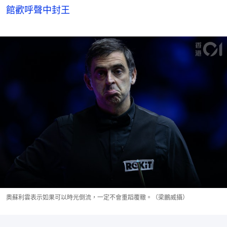
館歡呼聲中封王
奧蘇利雲表示如果可以時光倒流，一定不會重蹈覆轍。（梁鵬威攝）