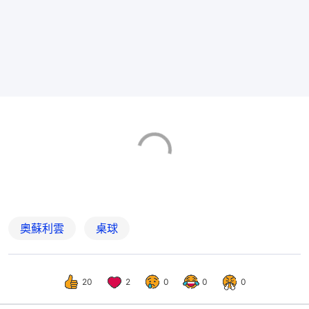
奧蘇利雲
桌球
20
2
0
0
0