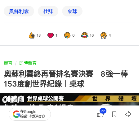
奧蘇利雲
杜拜
桌球
18
1
0
16
4
體育
即時體育
奧蘇利雲終再晉排名賽決賽 8強一棒
153度創世界紀錄︱桌球
22
在Google
追蹤《香港01》