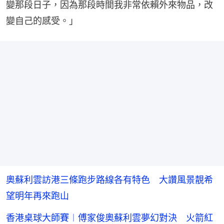
變那段日子，因為那段時間我非常依賴外來物品，改
變自己的感受。」
奧蘇利雲訪港三條跑步路線各有特色 大讚風景靚希
望明年再來跑山
香港桌球大師賽︱傅家俊奧蘇利雲夢幻對決 火箭紅