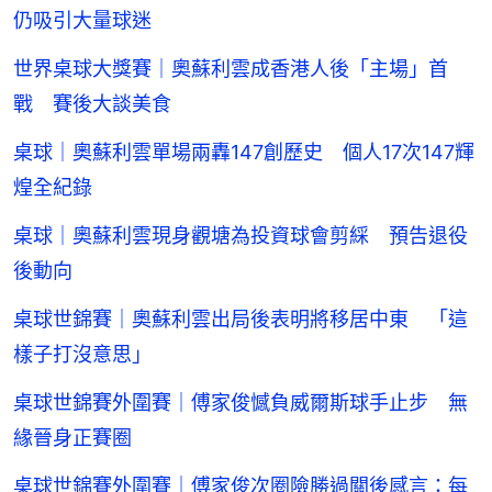
仍吸引大量球迷
世界桌球大獎賽｜奧蘇利雲成香港人後「主場」首
戰 賽後大談美食
桌球｜奧蘇利雲單場兩轟147創歷史 個人17次147輝
煌全紀錄
桌球｜奧蘇利雲現身觀塘為投資球會剪綵 預告退役
後動向
桌球世錦賽｜奧蘇利雲出局後表明將移居中東 「這
樣子打沒意思」
桌球世錦賽外圍賽｜傅家俊憾負威爾斯球手止步 無
緣晉身正賽圈
桌球世錦賽外圍賽｜傅家俊次圈險勝過關後感言：每