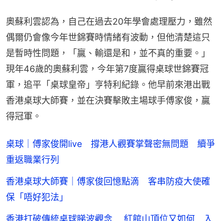
奧蘇利雲認為，自己在過去20年學會處理壓力，雖然
偶爾仍會像今年世錦賽時情緒有波動，但他清楚這只
是暫時性問題，「贏、輸還是和，並不真的重要。」
現年46歲的奧蘇利雲，今年第7度贏得桌球世錦賽冠
軍，追平「桌球皇帝」亨特利紀錄。他早前來港出戰
香港桌球大師賽，並在決賽擊敗主場球手傅家俊，贏
得冠軍。
桌球｜傅家俊開live 撐港人觀賽掌聲密無問題 續爭
重返職業行列
香港桌球大師賽｜傅家俊回憶點滴 客串防疫大使確
保「唔好犯法」
香港打破傳統桌球睇波觀念 紅館山頂位又如何 入