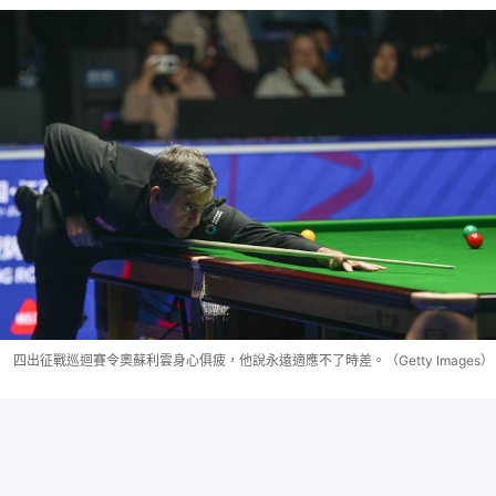
四出征戰巡迴賽令奧蘇利雲身心俱疲，他說永遠適應不了時差。（Getty Images）