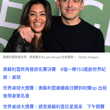
奧蘇利雲移居杜拜，原來跟太太Laila Rouass也有關係。（Getty Images）
奧蘇利雲終再晉排名賽決賽 8強一棒153度創世界紀
錄︱桌球
世界桌球大獎賽｜奧蘇利雲連續兩日嬲到咬爛tip 出局
後現身簽名會
世界桌球大獎賽｜感受奧蘇利雲巨星風采 下午開賽