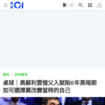
繁
|
简
體育
即時體育
桌球｜奧蘇利雲憶父入獄陷6年黑暗期
如可選擇冀改變當時的自己