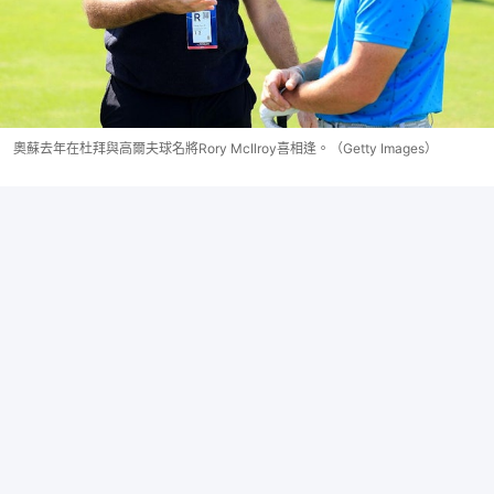
奧蘇去年在杜拜與高爾夫球名將Rory McIlroy喜相逢。（Getty Images）