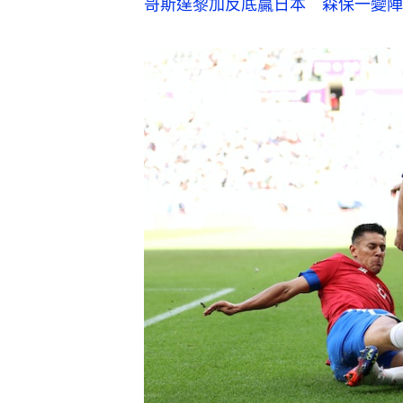
哥斯達黎加反底贏日本　森保一變陣