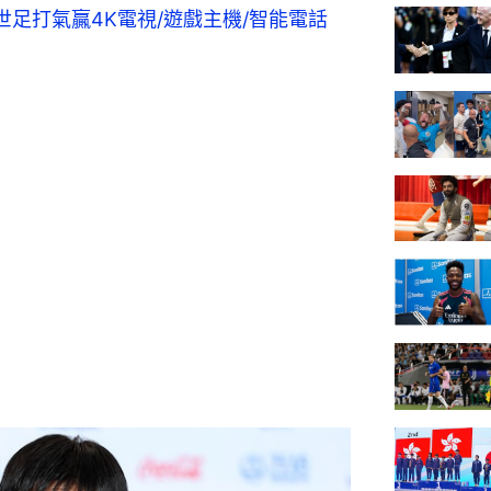
足打氣贏4K電視/遊戲主機/智能電話  