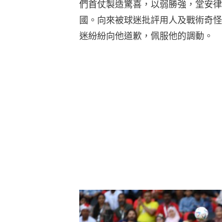
們首仗製造驚喜，以弱勝強，堂安律
國。向來被球迷批評用人及戰術奇怪
迷紛紛向他道歉，佩服他的調動。