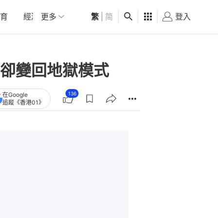
育
經濟
更多
01深圳
繁
觀點
|
简
健康
好食玩飛
登入
女
卻變回地獄模式
136
在Google
追蹤《香港01》