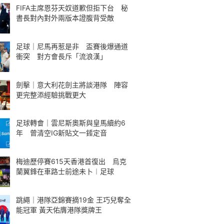
FIFA主席恩芬天奴道歉但拒下台 秘
書長對內對外兩版本證腹背受敵
足球｜尼馬再惹是非 盃賽後爆通道
衝突 對方會長斥「流浪漢」
劍擊｜意大利花劍主將談港隊 陣容
更完整添經驗挑戰更大
足球轉會｜雲尼斯奧斯與皇馬續約6
年 曾清空IG新貼文一錘定音
梅迪歷停賽615天香港首復出 烏克
蘭翼鋒在車路士前途未卜︱足球
跳繩｜港隊亞錦賽摘19金 王巧兒奪全
能冠軍 黃天佑膺港隊獎牌王