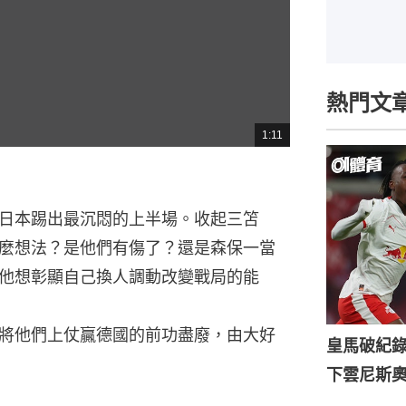
熱門文
1:11
總
共
時
間
日本踢出最沉悶的上半場。收起三笘
麼想法？是他們有傷了？還是森保一當
他想彰顯自己換人調動改變戰局的能
將他們上仗贏德國的前功盡廢，由大好
皇馬破紀錄
下雲尼斯