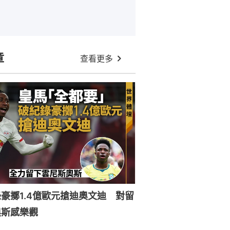
章
查看更多
豪擲1.4億歐元搶迪奧文迪 對留
奧斯感樂觀