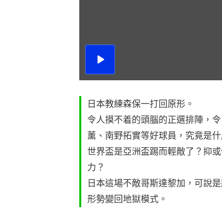
播
放
影
片
日本教練森保一打回原形。
令人摸不着的頭腦的正選排陣，令
薰、南野拓實等好球員，究竟是什
世界盃是亞洲盃踢而輕敵了？抑或
力？
日本這場不敵哥斯達黎加，可說是
形勢變回地獄模式。