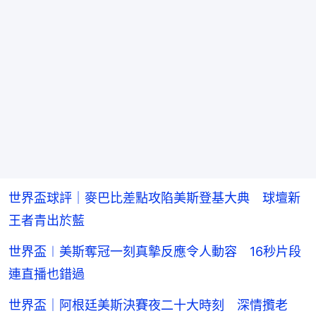
世界盃球評｜麥巴比差點攻陷美斯登基大典 球壇新
王者青出於藍
世界盃︱美斯奪冠一刻真摰反應令人動容 16秒片段
連直播也錯過
世界盃｜阿根廷美斯決賽夜二十大時刻 深情攬老