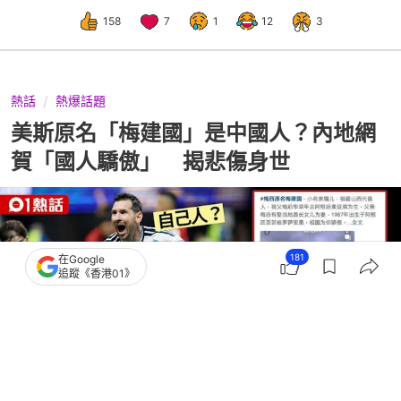
158
7
1
12
3
熱話
熱爆話題
美斯原名「梅建國」是中國人？內地網
賀「國人驕傲」 揭悲傷身世
181
在Google
追蹤《香港01》