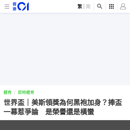
繁
|
简
體育
即時體育
世界盃｜美斯領獎為何黑袍加身？捧盃
一幕惹爭論 是榮譽還是橫蠻