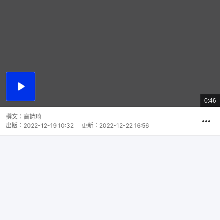
播
放
0:46
總
影
共
片
時
撰文：
高詩琦
間
出版：
2022-12-19 10:32
更新：
2022-12-22 16:56