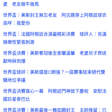
婆 老友做牛做馬
世界盃︱美斯封王無忘老友 阿古路穿上阿根廷球衣
高呼：我愛你
世界盃｜法國阿根廷合演最精彩決賽 球評人：充滿
娛樂性緊張刺激
世界盃決賽｜美斯奪冠後全家曬溫馨 老婆兒子齊送
獻吻冧到爆
世界盃球評｜美斯還是C朗強？一屆賽事結束絕代雙
驕地位爭議
世界盃決賽窩心一幕 阿根廷門神放下慶祝 安慰法
國巨星麥巴比
世界盃決賽｜美斯最後一舞如願封王 主帥挽留：已