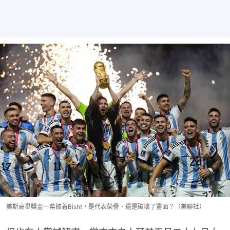
美斯高舉獎盃一幕披着Bisht，是代表榮譽、還是破壞了畫面？（美聯社）