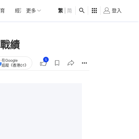
育
經濟
更多
01深圳
繁
觀點
|
简
健康
好食玩飛
登入
女
戰績
5
在Google
追蹤《香港01》