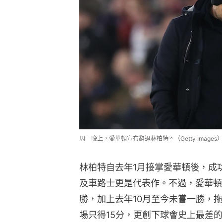
周一晚上，愛華頓宣布辭退林柏特。（Getty Images
林柏特自去年1月接掌愛華頓後，成
及車路士更是代表作。不過，愛華頓
勝，加上去年10月至今未嘗一勝，拖
場只得15分，更創下球會史上最差