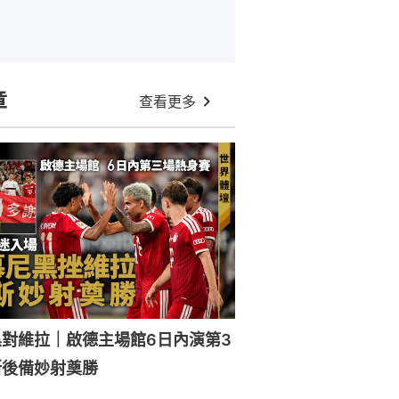
章
查看更多
對維拉｜啟德主場館6日內演第3
斯後備妙射奠勝