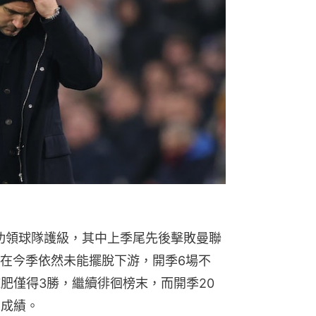
）
功領球隊護級，其中上季尾先後擊敗曼聯
在今季依然未能擺脫下游，開季6場不
肥僅得3勝，繼續徘徊榜末，而開季20
的成績。