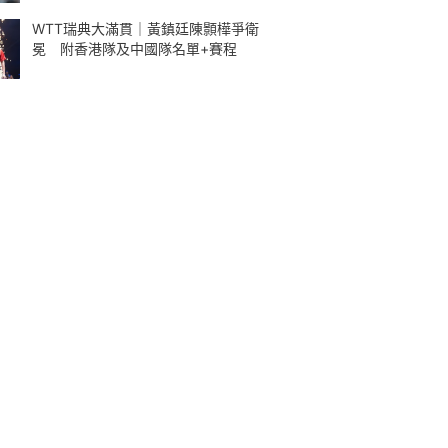
WTT瑞典大滿貫｜黃鎮廷陳顥樺爭衛
冕 附香港隊及中國隊名單+賽程