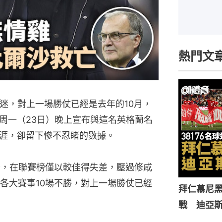
熱門文
迷，對上一場勝仗已經是去年的10月，
周一（23日）晚上宣布與這名英格蘭名
涯，卻留下慘不忍睹的數據。
分，在聯賽榜僅以較佳得失差，壓過修咸
各大賽事10場不勝，對上一場勝仗已經
拜仁慕尼黑
戰 迪亞