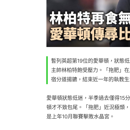
暫列英超第19位的愛華頓，狀態低
主帥林柏特飽受壓力。「拖肥」在
宿分道揚鑣，結束近一年的執教生
愛華頓狀態低迷，半季過去僅得15
頓才不致包尾。「拖肥」近況極頹，
是上年10月聯賽擊敗水晶宮。