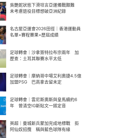
吳艷妮狀態下滑坦言亞運備戰艱難
未考慮退役目標想破亞洲紀錄
名古屋亞運會2026田徑｜香港運動員
名單+賽程賽果+歷屆成績
足球轉會｜沙拿簽特拉布宗兩年 加
歷查：土耳其聯賽水平太低
足球轉會｜摩納哥中場艾利奧捷4.5億
加盟PSG 巴高拿去留未定
足球轉會｜雲尼斯奧斯與皇馬續約6
年 曾清空IG新貼文一錘定音
英超｜曼城新兵蒙加完成地標戰 拒
阿仙奴招攬 稱與藍色球隊有緣