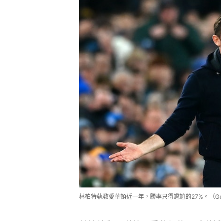
林柏特執教愛華頓近一年，勝率只得尷尬的27%。（Getty