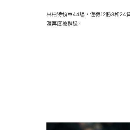
林柏特領軍44場，僅得12勝8和2
涯再度被辭退。