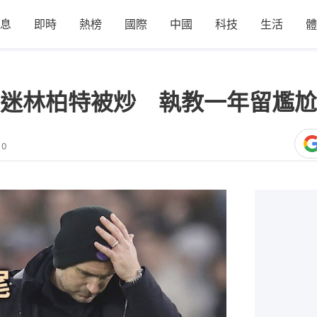
息
即時
熱榜
國際
中國
科技
生活
體
迷林柏特被炒 執教一年留尷尬
10