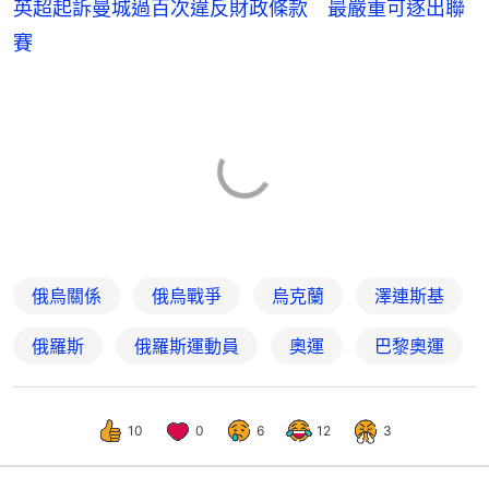
英超起訴曼城過百次違反財政條款 最嚴重可逐出聯
賽
俄烏關係
俄烏戰爭
烏克蘭
澤連斯基
俄羅斯
俄羅斯運動員
奧運
巴黎奧運
10
0
6
12
3