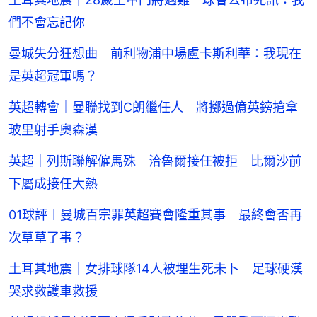
們不會忘記你
曼城失分狂想曲 前利物浦中場盧卡斯利華：我現在
是英超冠軍嗎？
英超轉會｜曼聯找到C朗繼任人 將擲過億英鎊搶拿
玻里射手奧森漢
英超｜列斯聯解僱馬殊 洽魯爾接任被拒 比爾沙前
下屬成接任大熱
01球評︱曼城百宗罪英超賽會隆重其事 最終會否再
次草草了事？
土耳其地震｜女排球隊14人被埋生死未卜 足球硬漢
哭求救護車救援