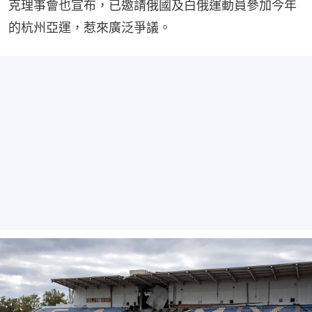
克理事會也宣布，已邀請俄國及白俄運動員參加今年
的杭州亞運，惹來廣泛爭議。