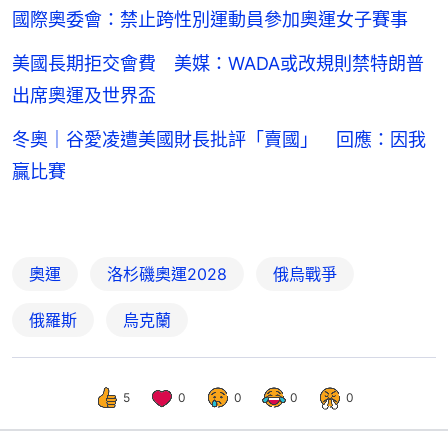
國際奧委會：禁止跨性別運動員參加奧運女子賽事
美國長期拒交會費 美媒：WADA或改規則禁特朗普
出席奧運及世界盃
冬奧｜谷愛凌遭美國財長批評「賣國」 回應：因我
贏比賽
奧運
洛杉磯奧運2028
俄烏戰爭
俄羅斯
烏克蘭
5
0
0
0
0