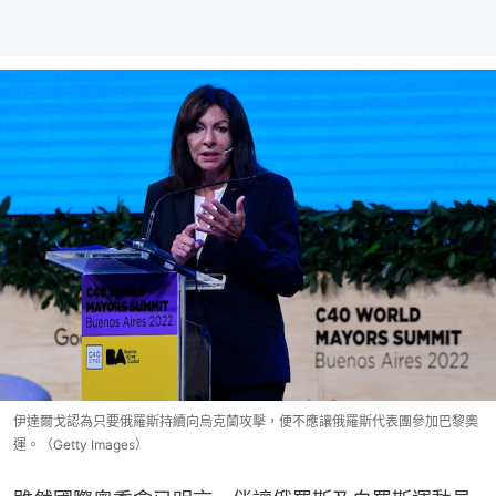
伊達爾戈認為只要俄羅斯持續向烏克蘭攻擊，便不應讓俄羅斯代表團參加巴黎奧
運。（Getty Images）