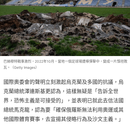
巴赫穆特戰事激烈，2022年10月，當地一個足球場遭導彈擊中，變成一片頹垣敗
瓦。（Getty Images）
國際奧委會的聲明立刻激起烏克蘭及多國的抗議，烏
克蘭總統澤連斯基更認為，這樣無疑是「告訴全世
界，恐怖主義是可接受的」，並表明已就此去信法國
總統馬克龍，認為要「確保俄羅斯無法利用奧運或其
他國際體育賽事，去宣揚其侵略行為及沙文主義。」