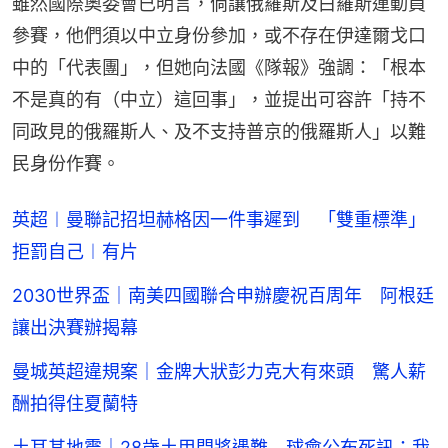
雖然國際奧委會已明言，倘讓俄羅斯及白羅斯運動員
參賽，他們須以中立身份參加，或不存在伊達爾戈口
中的「代表團」，但她向法國《隊報》強調：「根本
不是真的有（中立）這回事」，並提出可容許「持不
同政見的俄羅斯人、及不支持普京的俄羅斯人」以難
民身份作賽。
英超︱曼聯記招坦赫格因一件事遲到 「雙重標準」
拒罰自己︱有片
2030世界盃｜南美四國聯合申辦慶祝百周年 阿根廷
讓出決賽辦揭幕
曼城英超違規案｜金牌大狀彭力克大有來頭 驚人薪
酬拍得住夏蘭特
土耳其地震｜28歲土甲門將遇難 球會公布死訊：我