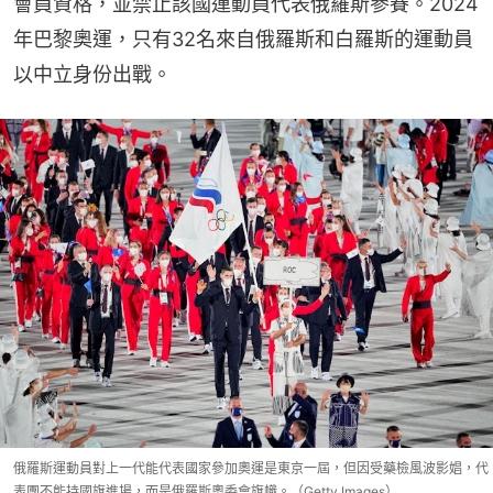
會員資格，並禁止該國運動員代表俄羅斯參賽。2024
年巴黎奧運，只有32名來自俄羅斯和白羅斯的運動員
以中立身份出戰。
俄羅斯運動員對上一代能代表國家參加奧運是東京一屆，但因受藥檢風波影娼，代
表團不能持國旗進場，而是俄羅斯奧委會旗幟。（Getty Images）