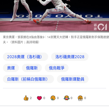
東京奧運，張家朗在8強由落後9：14到驚天大逆轉，對手正是俄羅斯劍手保路達捷
夫。（資料圖片；高詩琦攝）
2028奧運（洛杉磯）
洛杉磯奧運2028
奧運
俄羅斯
俄烏戰爭
白羅斯（前稱白俄羅斯）
俄羅斯運動員
2
0
0
0
0