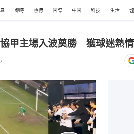
息
即時
熱榜
國際
中國
科技
生活
體
協甲主場入波奠勝 獲球迷熱情
12