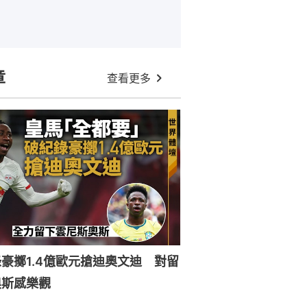
章
查看更多
豪擲1.4億歐元搶迪奧文迪 對留
奧斯感樂觀