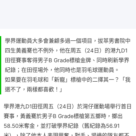
學界運動員大多會兼顧多過一個項目，拔萃男書院中
四生黃義騫也不例外，他在周五（24日）的港九D1
田徑賽事奪得男子B Grade標槍金牌、同時刷新學界
紀錄；在田徑場外，他同時也是羽毛球運動員。
如果要在羽毛球和「新寵」標槍中的二擇其一？「我
選不了，兩樣都喜歡！」
學界港九D1田徑周五（24日）於灣仔運動場舉行首日
賽事，黃義騫於男子B Grade標槍第五擲時，擲出
58.50米奪金，並打破學界紀錄（舊紀錄為56.91
米），除了他本人表現興奮，對手、場邊的隊友都不