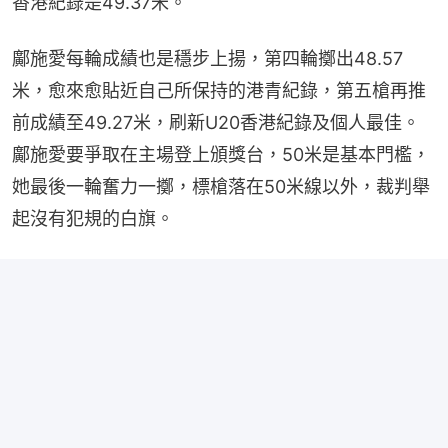
香港紀錄是49.37米。
鄺施愛每輪成績也是穩步上揚，第四輪擲出48.57
米，愈來愈貼近自己所保持的港青紀錄，第五槍再推
前成績至49.27米，刷新U20香港紀錄及個人最佳。
鄺施愛要爭取在主場登上頒獎台，50米是基本門檻，
她最後一輪奮力一擲，標槍落在50米線以外，裁判舉
起沒有犯規的白旗。