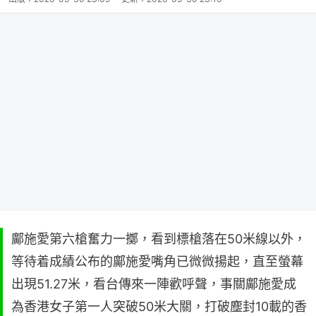
鄺施愛第六槍奮力一擲，看到標槍落在50米線以外，
等待着成績公布的鄺施愛嘴角已微微揚起，直至螢幕
出現51.27米，看台傳來一陣歡呼聲，事關鄺施愛成
為香港女子第一人突破50米大關，打破塵封10載的香