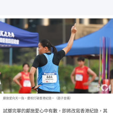
鄺施愛向天一指，慶祝打破香港紀錄。（趙子晉攝）
試擲完畢的鄺施愛心中有數，即將改寫香港紀錄，其