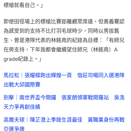
標槍就看自己。」
即使田徑場上的標槍比賽距離觀眾席遠，但黃義騫認
為感受到的支持不比打羽毛球時少，同時以男拔舊
生、曾是港隊代表的林銘堯的紀錄為目標：「有師兄
在旁支持，下年我都會繼續望住師兄（林銘堯）A 
grade紀錄上。」
馬拉松｜張耀樑跑出輝煌一頁 偕莊司暘同入選港隊
出戰大邱國際賽
劍擊｜兩世界盃今開鑼 張家朗領軍戰開羅站 吳浩
天力爭再創佳績
高爾夫球｜陳芷澄上季錄生涯最佳 冀職業身份再戰
亞運爭牌