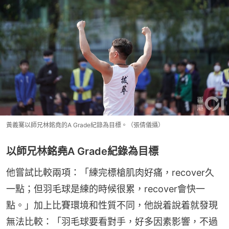
黃義騫以師兄林銘堯的A Grade紀錄為目標。（張倩儀攝）
以師兄林銘堯A Grade紀錄為目標
他嘗試比較兩項：「練完標槍肌肉好痛，recover久
一點；但羽毛球是練的時候很累，recover會快一
點。」加上比賽環境和性質不同，他說着說着就發現
無法比較：「羽毛球要看對手，好多因素影響，不過