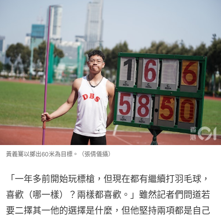
黃義騫以擲出60米為目標。（張倩儀攝）
「一年多前開始玩標槍，但現在都有繼續打羽毛球，
喜歡（哪一樣）？兩樣都喜歡。」雖然記者們問道若
要二擇其一他的選擇是什麼，但他堅持兩項都是自己