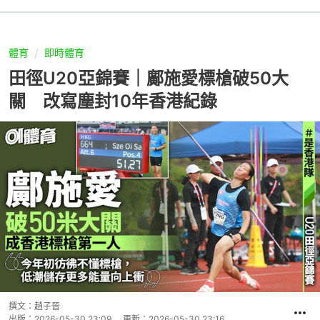
體育
即時體育
田徑U20亞錦賽｜鄺施愛標槍破50大
關 改寫塵封10年香港紀錄
撰文：
趙子晉
出版：
2026-05-30 23:09
更新：
2026-05-30 23:16