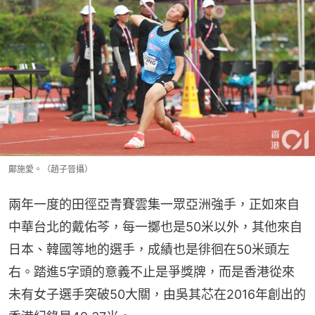
鄺施愛。（趙子晉攝）
兩年一度的田徑亞青賽雲集一眾亞洲強手，正如來自
中華台北的戴佑芩，每一擲也是50米以外，其他來自
日本、韓國等地的選手，成績也是徘徊在50米頭左
右。踏進5字頭的意義不止是爭獎牌，而是香港從來
未有女子選手突破50大關，由吳其芯在2016年創出的