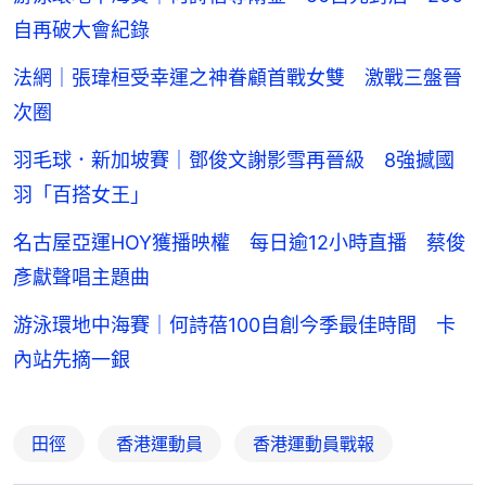
自再破大會紀錄
法網｜張瑋桓受幸運之神眷顧首戰女雙 激戰三盤晉
次圈
羽毛球．新加坡賽｜鄧俊文謝影雪再晉級 8強撼國
羽「百搭女王」
名古屋亞運HOY獲播映權 每日逾12小時直播 蔡俊
彥獻聲唱主題曲
游泳環地中海賽｜何詩蓓100自創今季最佳時間 卡
內站先摘一銀
田徑
香港運動員
香港運動員戰報