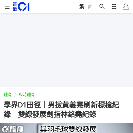
繁
|
简
體育
即時體育
學界D1田徑｜男拔黃義騫刷新標槍紀
錄 雙線發展劍指林銘堯紀錄