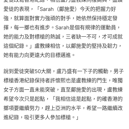
愛徒的表現，「Sarah（鄺施愛）今天的把握力好
強，就算面對實力強頑的對手，她依然保持穩定發
揮，每一擲也有進步。Sarah是個有規律的運動員，
她的能力及對標槍的熱誠，三者缺一不可，才可成就
這個紀錄。」盧教練相信，以鄺施愛的堅持及韌力，
她有能力向更遠大的目標邁進。
說到愛徒突破50大關，盧乃盛有一下子的觸動，男子
標槍香港紀錄保持者許懷熙也是盧教練的門生，唯獨
女子方面一直未能突破，直至鄺施愛的出現，盧教練
希望今次只是起點，「我相信這是起點，的確香港的
擲項要繼續努力，趕上亞洲的水平，希望一路繼續改
進紀錄，吸引更多人參加標槍。」