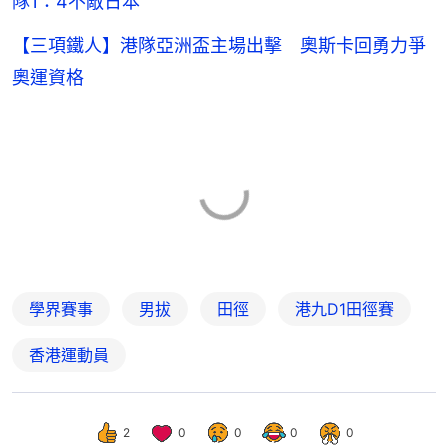
隊1：4不敵日本
【三項鐵人】港隊亞洲盃主場出擊 奧斯卡回勇力爭
奧運資格
學界賽事
男拔
田徑
港九D1田徑賽
香港運動員
2
0
0
0
0