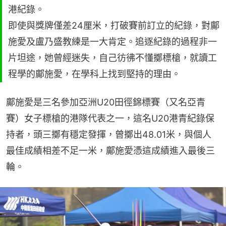
港紀錄。
即使與獎牌僅差24厘米，打破賽前訂立的紀錄，對鄺
施愛及盧乃盛教練是一大肯定。追逐紀錄的過程非一
片坦途，她曾經迷失，自己彷彿不懂擲標槍，就讀工
程學的鄺施愛，在學科上找到堅持的理由。
鄺施愛是三名參加亞洲U20田徑錦標賽（又名亞青
賽）女子標槍的港隊代表之一，這名U20港青紀錄保
持者，頭三擲有穩定發揮，曾擲出48.01米，與個人
最佳成績相差不足一米，鄺施愛憑這成績進入最後三
輪。