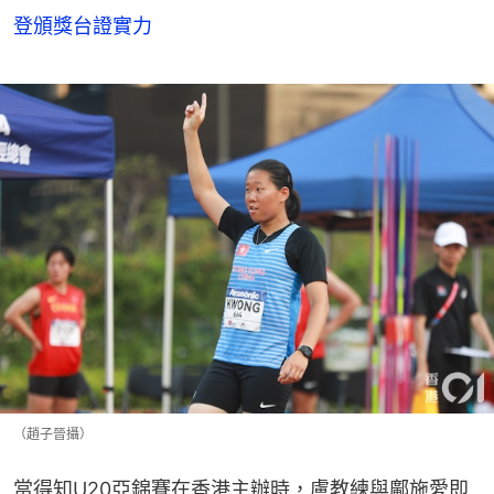
登頒獎台證實力
（趙子晉攝）
當得知U20亞錦賽在香港主辦時，盧教練與鄺施愛即