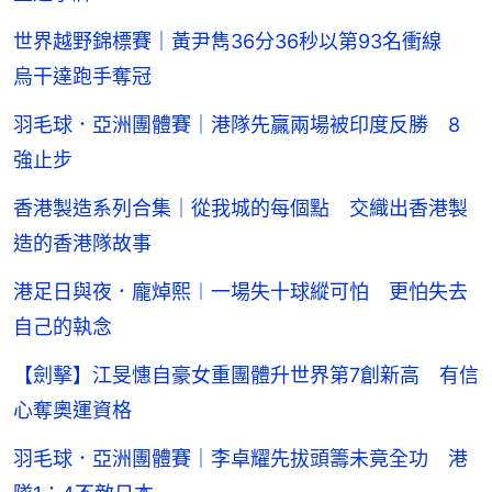
世界越野錦標賽｜黃尹雋36分36秒以第93名衝線
烏干達跑手奪冠
羽毛球．亞洲團體賽｜港隊先贏兩場被印度反勝 8
強止步
香港製造系列合集｜從我城的每個點 交織出香港製
造的香港隊故事
港足日與夜．龐焯熙︱一場失十球縱可怕 更怕失去
自己的執念
【劍擊】江旻憓自豪女重團體升世界第7創新高 有信
心奪奧運資格
羽毛球．亞洲團體賽｜李卓耀先拔頭籌未竟全功 港