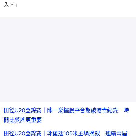
入。」
田徑U20亞錦賽｜陳一樂擺脫平台期破港青紀錄 時
間比獎牌更重要
田徑U20亞錦賽｜郭俊廷100米主場摘銀 連續兩屆