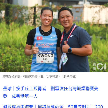
鄺施愛破紀錄，教練盧乃盛（右）功不可沒。（趙子晉攝）
壘球｜投手丘上孤勇者 劉雪汶任台灣職業聯賽先
發 成香港第一人
游泳環地中海賽｜何詩蓓奪兩金 50自先封后 200