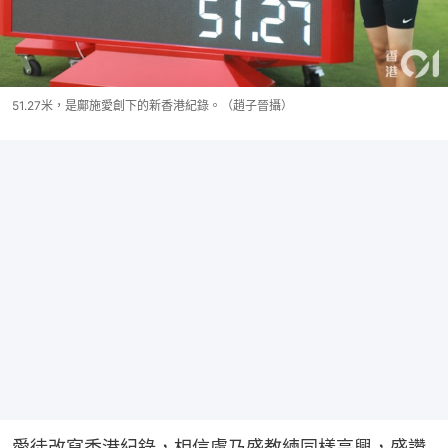
51.27米，是鄺施愛創下的新香港紀錄。（趙子晉攝）
愛徒改寫香港紀錄，相信盧乃盛教練同樣高興，盛讚